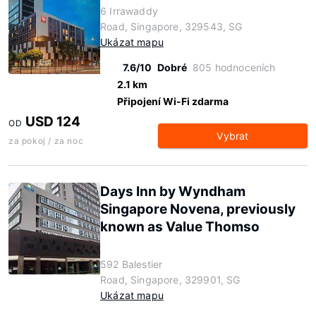
6 Irrawaddy
Road, Singapore, 329543, SG
Ukázat mapu
7.6/10
Dobré
805 hodnoceních
2.1 km
Připojení Wi-Fi zdarma
USD 124
OD
Vybrat
za pokoj / za noc
Days Inn by Wyndham
Singapore Novena, previously
known as Value Thomso
592 Balestier
Road, Singapore, 329901, SG
Ukázat mapu