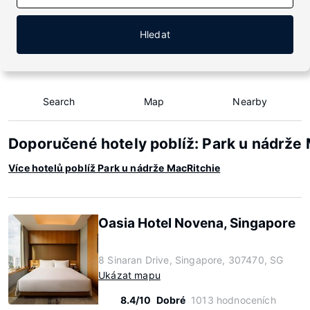
Hledat
Search
Map
Nearby
Doporučené hotely poblíž: Park u nádrže
Více hotelů poblíž Park u nádrže MacRitchie
Oasia Hotel Novena, Singapore
8 Sinaran Drive, Singapore, 307470, SG
Ukázat mapu
8.4/10
Dobré
1013 hodnoceních