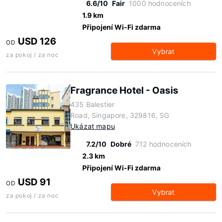
6.6/10
Fair
1000 hodnoceních
1.9 km
Připojení Wi-Fi zdarma
USD 126
OD
Vybrat
za pokoj / za noc
Fragrance Hotel - Oasis
435 Balestier
Road, Singapore, 329816, SG
Ukázat mapu
7.2/10
Dobré
712 hodnoceních
2.3 km
Připojení Wi-Fi zdarma
USD 91
OD
Vybrat
za pokoj / za noc