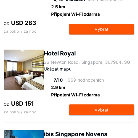
2.5 km
Připojení Wi-Fi zdarma
USD 283
OD
Vybrat
za pokoj / za noc
Hotel Royal
36 Newton Road, Singapore, 307964, SG
Ukázat mapu
7/10
969 hodnoceních
2.9 km
Připojení Wi-Fi zdarma
USD 151
OD
Vybrat
za pokoj / za noc
ibis Singapore Novena