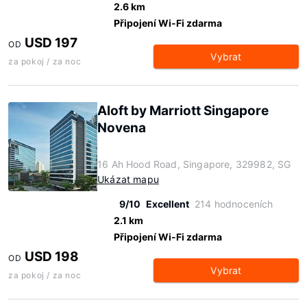
2.6 km
Připojení Wi-Fi zdarma
USD 197
OD
Vybrat
za pokoj / za noc
Aloft by Marriott Singapore
Novena
16 Ah Hood Road, Singapore, 329982, SG
Ukázat mapu
9/10
Excellent
214 hodnoceních
2.1 km
Připojení Wi-Fi zdarma
USD 198
OD
Vybrat
za pokoj / za noc