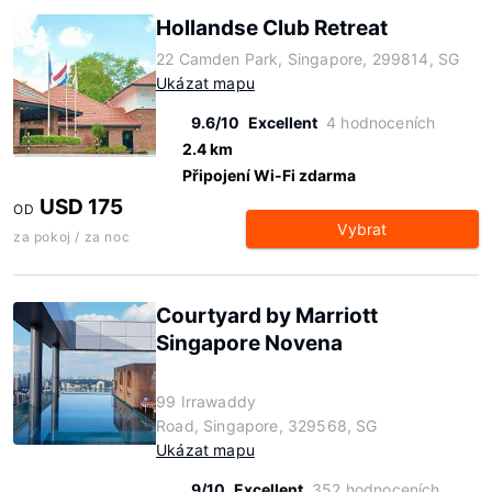
Hollandse Club Retreat
22 Camden Park, Singapore, 299814, SG
Ukázat mapu
9.6/10
Excellent
4 hodnoceních
2.4 km
Připojení Wi-Fi zdarma
USD 175
OD
Vybrat
za pokoj / za noc
Courtyard by Marriott
Singapore Novena
99 Irrawaddy
Road, Singapore, 329568, SG
Ukázat mapu
9/10
Excellent
352 hodnoceních