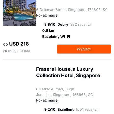
5 Coleman Street, Singapore, 179805, SG
Pokaż mapę
8.8/10
Dobry
382 recenzji
0.6 km
Bezpłatny Wi-Fi
USD 218
OD
Wybierz
za pokój / za noc
Frasers House, a Luxury
Collection Hotel, Singapore
80 Middle Road, Bugis
Junction, Singapore, 188966, SG
Pokaż mapę
9.2/10
Excellent
1001 recenzji