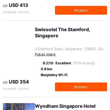
USD 413
OD
Wybierz
za pokój / za noc
Swissotel The Stamford,
Singapore
2 Stamford Road, Singapore, 178882, SG
Pokaż mapę
9.2/10
Excellent
1019 recenzji
0.8 km
Bezpłatny Wi-Fi
USD 354
OD
Wybierz
za pokój / za noc
Wyndham Singapore Hotel