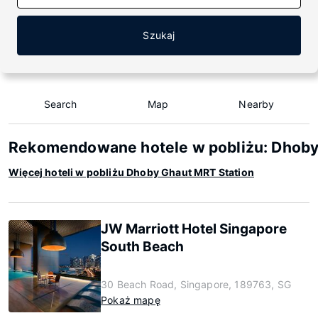
Szukaj
Search
Map
Nearby
Rekomendowane hotele w pobliżu: Dhoby
Więcej hoteli w pobliżu Dhoby Ghaut MRT Station
JW Marriott Hotel Singapore
South Beach
30 Beach Road, Singapore, 189763, SG
Pokaż mapę