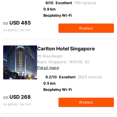
9/10
Excellent
789 recenzji
0.9 km
Bezpłatny Wi-Fi
USD 485
OD
Wybierz
za pokój / za noc
Carlton Hotel Singapore
76 Bras Basah
Road, Singapore, 189558, SG
Pokaż mapę
9.2/10
Excellent
2609 recenzji
0.5 km
Bezpłatny Wi-Fi
USD 268
OD
Wybierz
za pokój / za noc