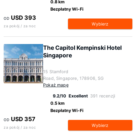
0.8 km
Bezpłatny Wi-Fi
USD 393
OD
Wybierz
za pokój / za noc
The Capitol Kempinski Hotel
Singapore
15 Stamford
Road, Singapore, 178906, SG
Pokaż mapę
9.2/10
Excellent
391 recenzji
0.5 km
Bezpłatny Wi-Fi
USD 357
OD
Wybierz
za pokój / za noc