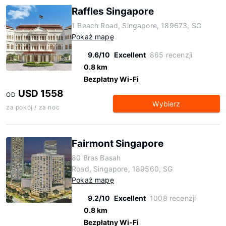
Raffles Singapore
1 Beach Road, Singapore, 189673, SG
Pokaż mapę
9.6/10
Excellent
865 recenzji
0.8 km
Bezpłatny Wi-Fi
USD 1558
OD
Wybierz
za pokój / za noc
Fairmont Singapore
80 Bras Basah
Road, Singapore, 189560, SG
Pokaż mapę
9.2/10
Excellent
1008 recenzji
0.8 km
Bezpłatny Wi-Fi