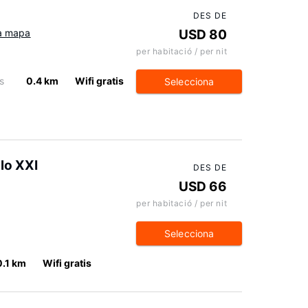
DES DE
a mapa
USD 80
per habitació / per nit
s
0.4 km
Wifi gratis
Selecciona
lo XXI
DES DE
USD 66
per habitació / per nit
Selecciona
0.1 km
Wifi gratis