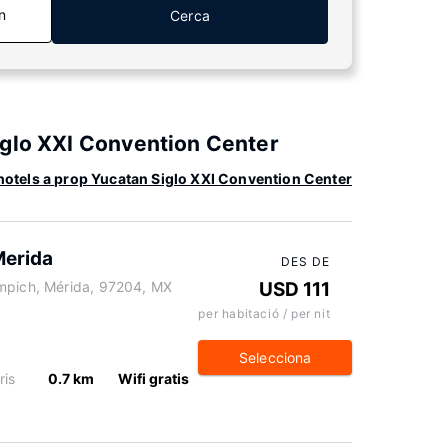
n
Cerca
iglo XXI Convention Center
otels a prop Yucatan Siglo XXI Convention Center
Merida
DES DE
umpich, Mérida, 97204, MX
USD 111
per habitació / per nit
Selecciona
ris
0.7 km
Wifi gratis