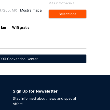
Més informació a:
 97205, MX
Mostra mapa
Selecciona
6 km
Wifi gratis
 XXI Convention Center
Sign Up for Newsletter
Stay informed about news and special
offers!