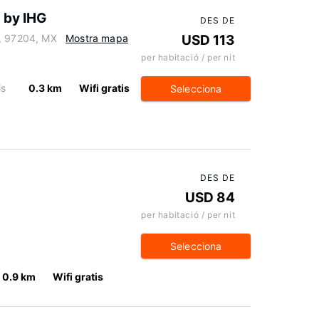
 by IHG
DES DE
a, 97204, MX
Mostra mapa
USD 113
per habitació / per nit
is
0.3 km
Wifi gratis
Selecciona
DES DE
USD 84
per habitació / per nit
Selecciona
0.9 km
Wifi gratis