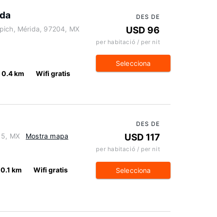
ida
DES DE
pich, Mérida, 97204, MX
USD 96
per habitació / per nit
Selecciona
0.4 km
Wifi gratis
DES DE
15, MX
Mostra mapa
USD 117
per habitació / per nit
0.1 km
Wifi gratis
Selecciona