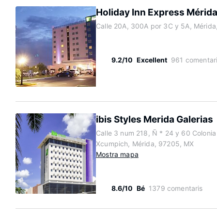
Holiday Inn Express Mérida
Calle 20A, 300A por 3C y 5A, Mérid
9.2/10
Excellent
961 comentar
ibis Styles Merida Galerias
Calle 3 num 218, Ñ * 24 y 60 Colonia
Xcumpich, Mérida, 97205, MX
Mostra mapa
8.6/10
Bé
1379 comentaris