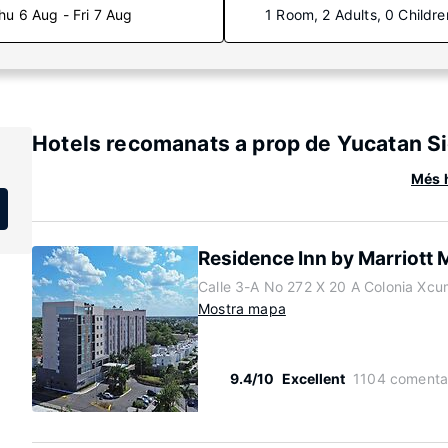
hu 6 Aug - Fri 7 Aug
1 Room, 2 Adults, 0 Childre
Hotels recomanats a prop de Yucatan S
Més h
Residence Inn by Marriott 
Calle 3-A No 272 X 20 A Colonia Xc
Mostra mapa
9.4/10
Excellent
1104 comenta