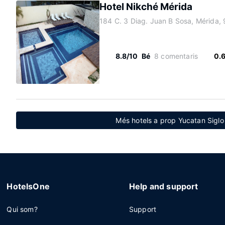
Hotel Nikché Mérida
184 C. 3 Diag. Juan B Sosa, Mérida,
8.8/10
Bé
8 comentaris
0.
Més hotels a prop Yucatan Siglo
HotelsOne
Help and support
Qui som?
Support