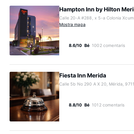
Hampton Inn by Hilton Mer
Calle 20-A #288, x 5-a Colonia Xcum
Mostra mapa
8.6/10
Bé
1002 comentaris
Fiesta Inn Merida
Calle 5b No 290 A X 20, Mérida, 971
8.8/10
Bé
1012 comentaris