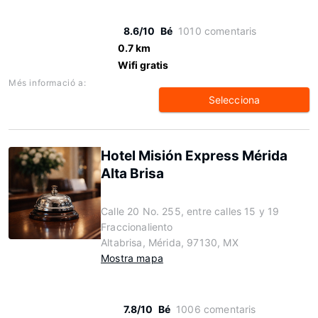
8.6/10
Bé
1010 comentaris
0.7 km
Wifi gratis
Més informació a:
Selecciona
Hotel Misión Express Mérida
Alta Brisa
Calle 20 No. 255, entre calles 15 y 19
Fraccionaliento
Altabrisa, Mérida, 97130, MX
Mostra mapa
7.8/10
Bé
1006 comentaris