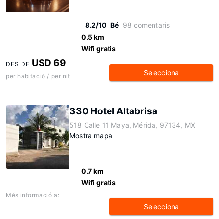
8.2/10
Bé
98 comentaris
0.5 km
Wifi gratis
USD 69
DES DE
Selecciona
per habitació / per nit
330 Hotel Altabrisa
518 Calle 11 Maya, Mérida, 97134, MX
Mostra mapa
0.7 km
Wifi gratis
Més informació a:
Selecciona