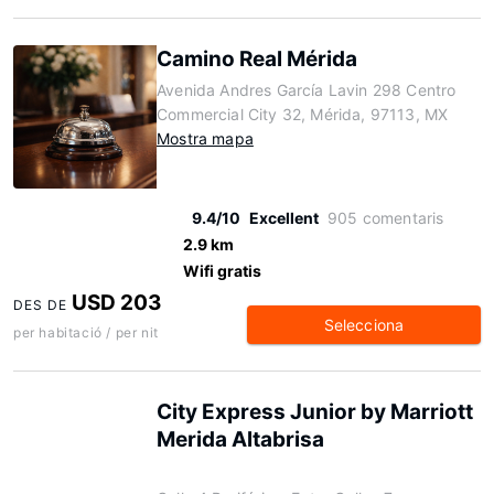
Camino Real Mérida
Avenida Andres García Lavin 298 Centro
Commercial City 32, Mérida, 97113, MX
Mostra mapa
9.4/10
Excellent
905 comentaris
2.9 km
Wifi gratis
USD 203
DES DE
Selecciona
per habitació / per nit
City Express Junior by Marriott
Merida Altabrisa