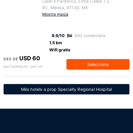
Calle 4 Periférico, Entre Calles 7 y
9C, Mérida, 97130, MX
Mostra mapa
8.6/10
Bé
942 comentaris
1.5 km
Wifi gratis
USD 60
DES DE
Selecciona
per habitació / per nit
Més hotels a prop Specialty Regional Hospital