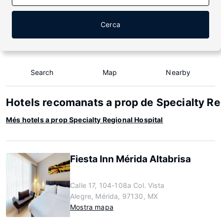
Cerca
Search
Map
Nearby
Hotels recomanats a prop de Specialty Re
Més hotels a prop Specialty Regional Hospital
Fiesta Inn Mérida Altabrisa
Calle 17, 104-108a Col. Vista
Alegre, Mérida, 97130, MX
Mostra mapa