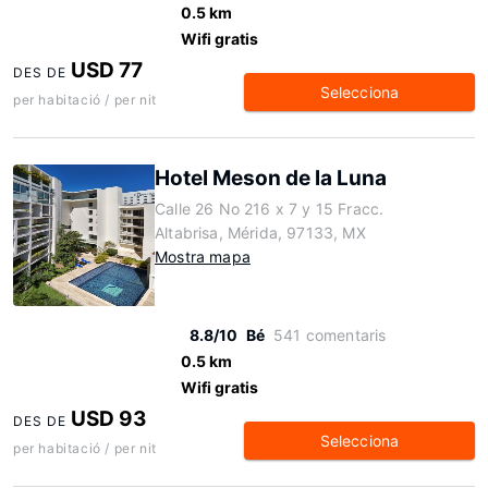
0.5 km
Wifi gratis
USD 77
DES DE
Selecciona
per habitació / per nit
Hotel Meson de la Luna
Calle 26 No 216 x 7 y 15 Fracc.
Altabrisa, Mérida, 97133, MX
Mostra mapa
8.8/10
Bé
541 comentaris
0.5 km
Wifi gratis
USD 93
DES DE
Selecciona
per habitació / per nit