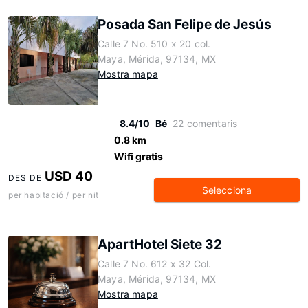
Posada San Felipe de Jesús
Calle 7 No. 510 x 20 col.
Maya, Mérida, 97134, MX
Mostra mapa
8.4/10
Bé
22 comentaris
0.8 km
Wifi gratis
USD 40
DES DE
Selecciona
per habitació / per nit
ApartHotel Siete 32
Calle 7 No. 612 x 32 Col.
Maya, Mérida, 97134, MX
Mostra mapa