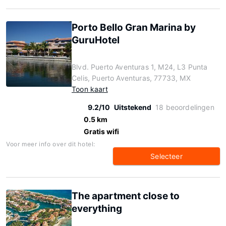
Porto Bello Gran Marina by
GuruHotel
Blvd. Puerto Aventuras 1, M24, L3 Punta
Celis, Puerto Aventuras, 77733, MX
Toon kaart
9.2/10
Uitstekend
18 beoordelingen
0.5 km
Gratis wifi
Voor meer info over dit hotel:
Selecteer
The apartment close to
everything