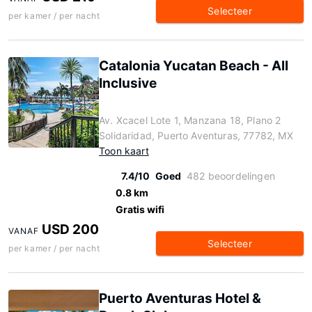
Selecteer
per kamer / per nacht
Catalonia Yucatan Beach - All
Inclusive
Av. Xcacel Lote 1, Manzana 18, Plano 2
Solidaridad, Puerto Aventuras, 77782, MX
Toon kaart
7.4/10
Goed
482 beoordelingen
0.8 km
Gratis wifi
USD 200
VANAF
Selecteer
per kamer / per nacht
Puerto Aventuras Hotel &