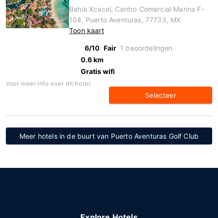
Bahía Xcacel, Centro Comercial Marina F-
104, Puerto Aventuras, 77733, MX
Toon kaart
6/10
Fair
1 beoordelingen
0.6 km
Gratis wifi
Voor meer info over dit hotel:
Selecteer
Meer hotels in de buurt van Puerto Aventuras Golf Club
Explore Hotels