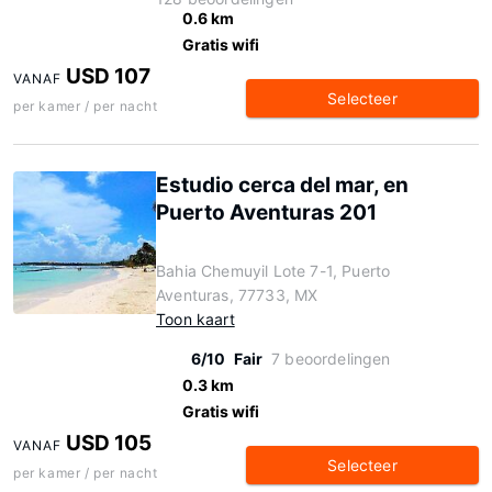
0.6 km
Gratis wifi
USD 107
VANAF
Selecteer
per kamer / per nacht
Estudio cerca del mar, en
Puerto Aventuras 201
Bahia Chemuyil Lote 7-1, Puerto
Aventuras, 77733, MX
Toon kaart
6/10
Fair
7 beoordelingen
0.3 km
Gratis wifi
USD 105
VANAF
Selecteer
per kamer / per nacht