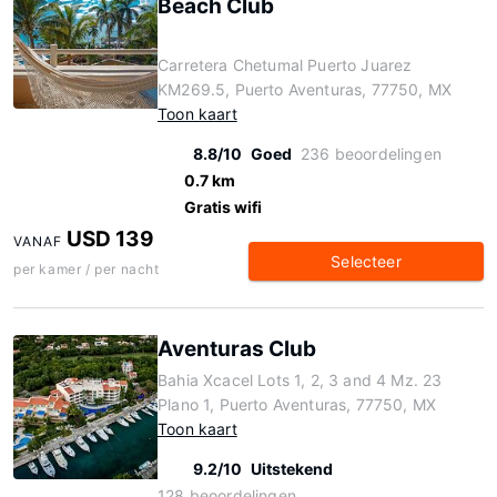
Beach Club
Carretera Chetumal Puerto Juarez
KM269.5, Puerto Aventuras, 77750, MX
Toon kaart
8.8/10
Goed
236 beoordelingen
0.7 km
Gratis wifi
USD 139
VANAF
Selecteer
per kamer / per nacht
Aventuras Club
Bahia Xcacel Lots 1, 2, 3 and 4 Mz. 23
Plano 1, Puerto Aventuras, 77750, MX
Toon kaart
9.2/10
Uitstekend
128 beoordelingen