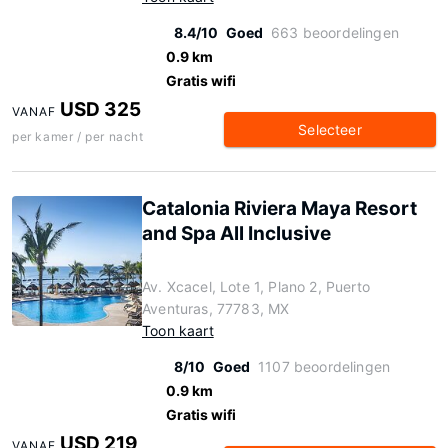
8.4/10
Goed
663 beoordelingen
0.9 km
Gratis wifi
USD 325
VANAF
Selecteer
per kamer / per nacht
Catalonia Riviera Maya Resort
and Spa All Inclusive
Av. Xcacel, Lote 1, Plano 2, Puerto
Aventuras, 77783, MX
Toon kaart
8/10
Goed
1107 beoordelingen
0.9 km
Gratis wifi
USD 219
VANAF