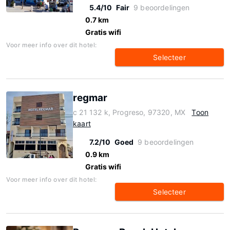
5.4/10
Fair
9 beoordelingen
0.7 km
Gratis wifi
Voor meer info over dit hotel:
Selecteer
regmar
c 21 132 k, Progreso, 97320, MX
Toon
kaart
7.2/10
Goed
9 beoordelingen
0.9 km
Gratis wifi
Voor meer info over dit hotel:
Selecteer