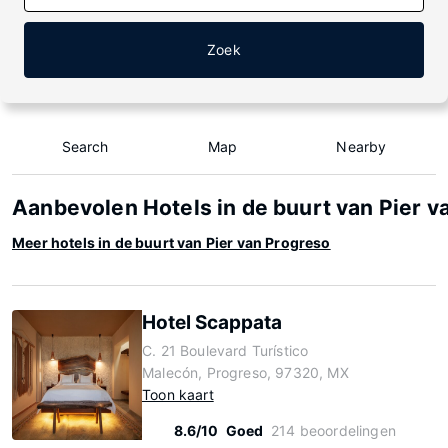
Zoek
Search
Map
Nearby
Aanbevolen Hotels in de buurt van Pier v
Meer hotels in de buurt van Pier van Progreso
Hotel Scappata
C. 21 Boulevard Turístico
Malecón, Progreso, 97320, MX
Toon kaart
8.6/10
Goed
214 beoordelingen