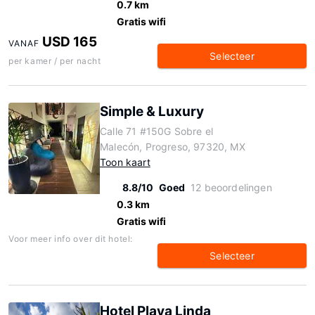
0.7 km
Gratis wifi
USD 165
VANAF
Selecteer
per kamer / per nacht
Simple & Luxury
Calle 71 #150G Sobre el
Malecón, Progreso, 97320, MX
Toon kaart
8.8/10
Goed
12 beoordelingen
0.3 km
Gratis wifi
Voor meer info over dit hotel:
Selecteer
Hotel Playa Linda