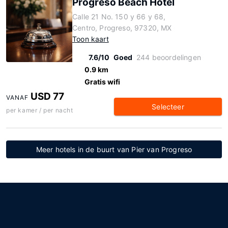
Progreso Beach Hotel
Calle 21 No. 150 y 66 y 68,
Centro, Progreso, 97320, MX
Toon kaart
7.6/10
Goed
244 beoordelingen
0.9 km
Gratis wifi
USD 77
VANAF
Selecteer
per kamer / per nacht
Meer hotels in de buurt van Pier van Progreso