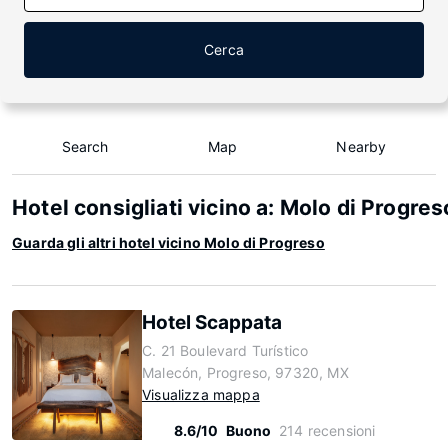
Cerca
Search
Map
Nearby
Hotel consigliati vicino a: Molo di Progres
Guarda gli altri hotel vicino Molo di Progreso
Hotel Scappata
C. 21 Boulevard Turístico
Malecón, Progreso, 97320, MX
Visualizza mappa
8.6/10
Buono
214 recensioni