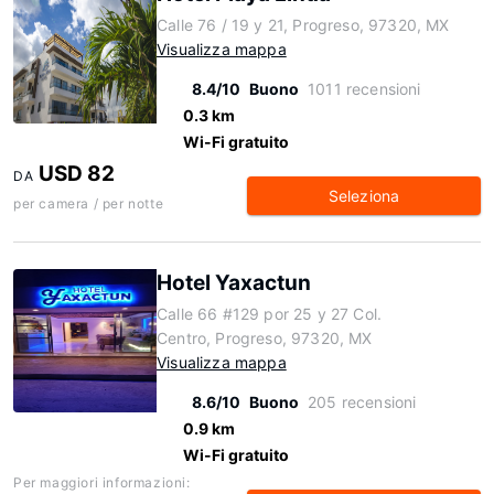
Calle 76 / 19 y 21, Progreso, 97320, MX
Visualizza mappa
8.4/10
Buono
1011 recensioni
0.3 km
Wi-Fi gratuito
USD 82
DA
Seleziona
per camera / per notte
Hotel Yaxactun
Calle 66 #129 por 25 y 27 Col.
Centro, Progreso, 97320, MX
Visualizza mappa
8.6/10
Buono
205 recensioni
0.9 km
Wi-Fi gratuito
Per maggiori informazioni: