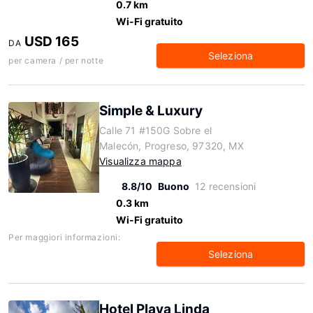
0.7 km
Wi-Fi gratuito
USD 165
DA
Seleziona
per camera / per notte
Simple & Luxury
Calle 71 #150G Sobre el
Malecón, Progreso, 97320, MX
Visualizza mappa
8.8/10
Buono
12 recensioni
0.3 km
Wi-Fi gratuito
Per maggiori informazioni:
Seleziona
Hotel Playa Linda