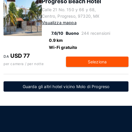
Progreso Beach Hotel
Calle 21 No. 150 y 66 y 68,
Centro, Progreso, 97320, MX
Visualizza mappa
7.6/10
Buono
244 recensioni
0.9 km
Wi-Fi gratuito
USD 77
DA
Seleziona
per camera / per notte
Guarda gli altri hotel vicino Molo di Progreso