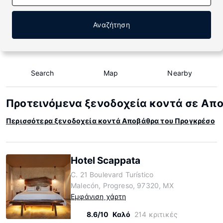
Αναζήτηση
Search
Map
Nearby
Προτεινόμενα ξενοδοχεία κοντά σε Απ
Περισσότερα ξενοδοχεία κοντά Αποβάθρα του Προγκρέσο
Hotel Scappata
C. 21 Boulevard Turístico
Malecón, Progreso, 97320, MX
Εμφάνιση χάρτη
8.6/10
Καλό
214 κριτικές