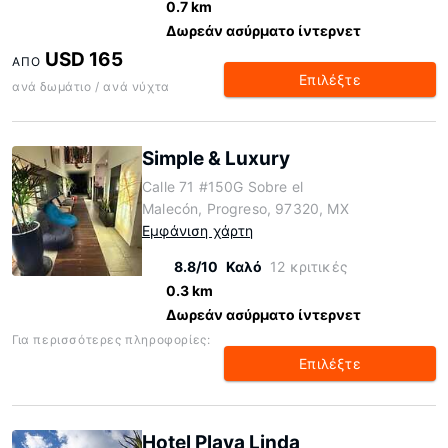
0.7 km
Δωρεάν ασύρματο ίντερνετ
USD 165
ΑΠΌ
Επιλέξτε
ανά δωμάτιο / ανά νύχτα
Simple & Luxury
Calle 71 #150G Sobre el
Malecón, Progreso, 97320, MX
Εμφάνιση χάρτη
8.8/10
Καλό
12 κριτικές
0.3 km
Δωρεάν ασύρματο ίντερνετ
Για περισσότερες πληροφορίες:
Επιλέξτε
Hotel Playa Linda