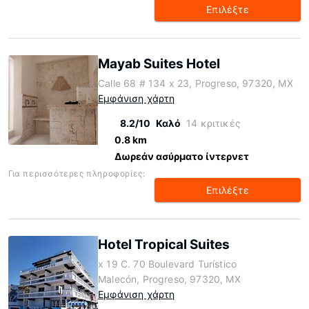
Επιλέξτε
Mayab Suites Hotel
Calle 68 # 134 x 23, Progreso, 97320, MX
Εμφάνιση χάρτη
8.2/10
Καλό
14 κριτικές
0.8 km
Δωρεάν ασύρματο ίντερνετ
Για περισσότερες πληροφορίες:
Επιλέξτε
Hotel Tropical Suites
x 19 C. 70 Boulevard Turístico
Malecón, Progreso, 97320, MX
Εμφάνιση χάρτη