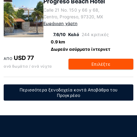
Progreso Beach Hotel
Calle 21 No. 150 y 66 y 68,
Centro, Progreso, 97320, MX
Εμφάνιση χάρτη
7.6/10
Καλό
244 κριτικές
0.9 km
Δωρεάν ασύρματο ίντερνετ
USD 77
ΑΠΌ
Επιλέξτε
ανά δωμάτιο / ανά νύχτα
Περισσότερα ξενοδοχεία κοντά Αποβάθρα του
Προγκρέσο