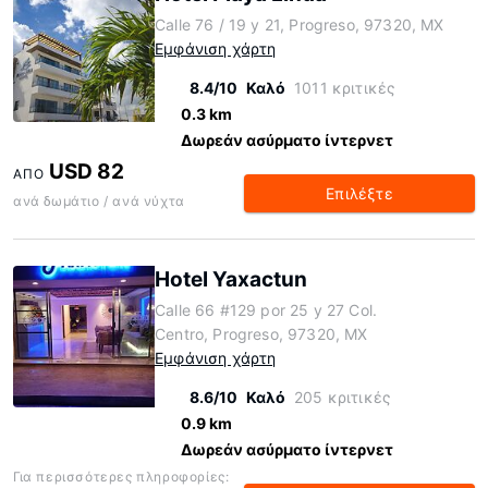
Calle 76 / 19 y 21, Progreso, 97320, MX
Εμφάνιση χάρτη
8.4/10
Καλό
1011 κριτικές
0.3 km
Δωρεάν ασύρματο ίντερνετ
USD 82
ΑΠΌ
Επιλέξτε
ανά δωμάτιο / ανά νύχτα
Hotel Yaxactun
Calle 66 #129 por 25 y 27 Col.
Centro, Progreso, 97320, MX
Εμφάνιση χάρτη
8.6/10
Καλό
205 κριτικές
0.9 km
Δωρεάν ασύρματο ίντερνετ
Για περισσότερες πληροφορίες: