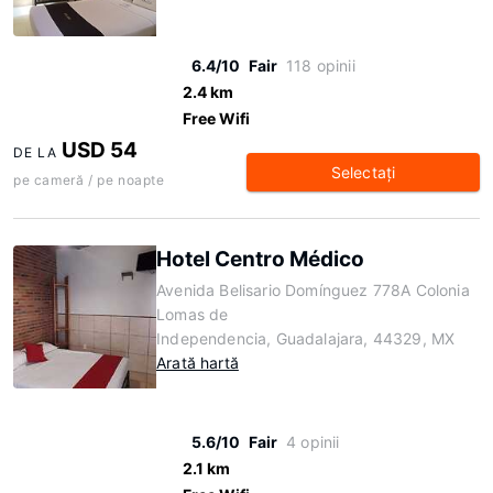
6.4/10
Fair
118 opinii
2.4 km
Free Wifi
USD 54
DE LA
Selectaţi
pe cameră / pe noapte
Hotel Centro Médico
Avenida Belisario Domínguez 778A Colonia
Lomas de
Independencia, Guadalajara, 44329, MX
Arată hartă
5.6/10
Fair
4 opinii
2.1 km