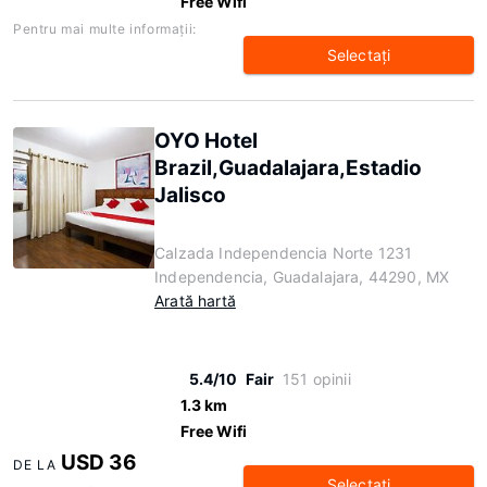
Free Wifi
Pentru mai multe informaţii:
Selectaţi
OYO Hotel
Brazil,Guadalajara,Estadio
Jalisco
Calzada Independencia Norte 1231
Independencia, Guadalajara, 44290, MX
Arată hartă
5.4/10
Fair
151 opinii
1.3 km
Free Wifi
USD 36
DE LA
Selectaţi