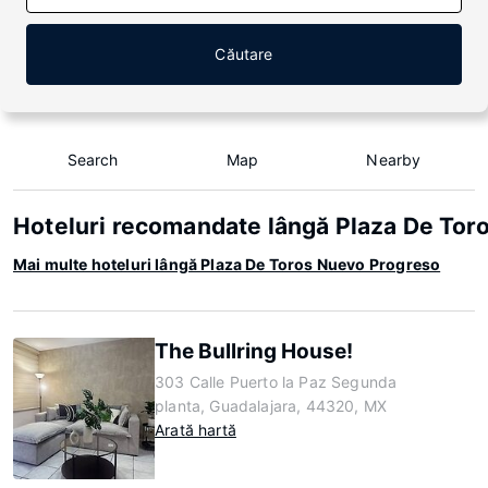
Căutare
Search
Map
Nearby
Hoteluri recomandate lângă Plaza De Tor
Mai multe hoteluri lângă Plaza De Toros Nuevo Progreso
The Bullring House!
303 Calle Puerto la Paz Segunda
planta, Guadalajara, 44320, MX
Arată hartă