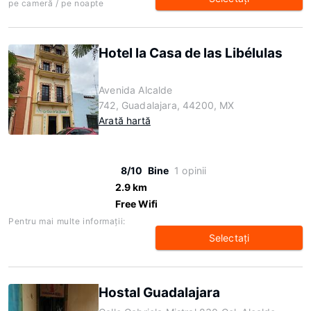
pe cameră / pe noapte
Hotel la Casa de las Libélulas
Avenida Alcalde
742, Guadalajara, 44200, MX
Arată hartă
8/10
Bine
1 opinii
2.9 km
Free Wifi
Pentru mai multe informaţii:
Selectaţi
Hostal Guadalajara