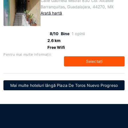
Calle Gabriela Mistral 830 Col. Alcalde
Barranquitas, Guadalajara, 44270, MX
Arată hartă
8/10
Bine
1 opinii
2.6 km
Free Wifi
Pentru mai multe informaţii:
Selectaţi
Mai multe hoteluri lângă Plaza De Toros Nuevo Progreso