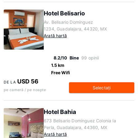
Hotel Belisario
Av. Belisario Domínguez
1234, Guadalajara, 44320, MX
Arată hartă
8.2/10
Bine
99 opinii
1.5 km
Free Wifi
USD 56
DE LA
Selectaţi
pe cameră / pe noapte
Hotel Bahia
673 Belisario Domínguez Colonia la
Perla, Guadalajara, 44360, MX
Arată hartă