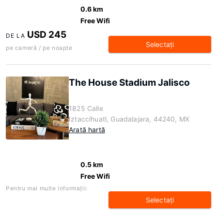
0.6 km
Free Wifi
USD 245
DE LA
Selectaţi
pe cameră / pe noapte
The House Stadium Jalisco
1825 Calle
Iztaccíhuatl, Guadalajara, 44240, MX
Arată hartă
0.5 km
Free Wifi
Pentru mai multe informaţii:
Selectaţi