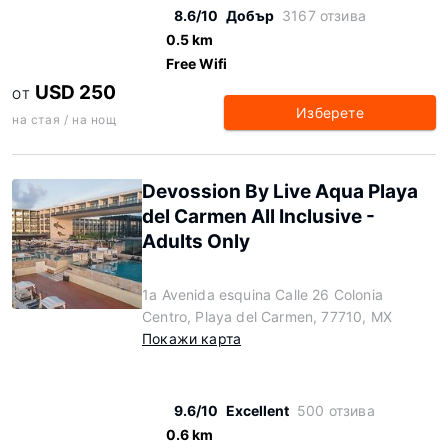
8.6/10
Добър
3167 отзива
0.5 km
Free Wifi
USD 250
ОТ
Изберете
на стая / на нощ
Devossion By Live Aqua Playa
del Carmen All Inclusive -
Adults Only
1a Avenida esquina Calle 26 Colonia
Centro, Playa del Carmen, 77710, MX
Покажи карта
9.6/10
Excellent
500 отзива
0.6 km