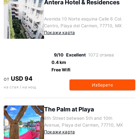
Antera Hotel & Residences
Avenida 10 Norte esquina Calle 6 Col.
Centro, Playa del Carmen, 77710, MX
Покажи карта
9/10
Excellent
1072 отзива
0.4 km
Free Wifi
USD 94
ОТ
Изберете
на стая / на нощ
The Palm at Playa
8th Street between 5th and 10th
Avenue, Playa del Carmen, 77710, MX
Покажи карта