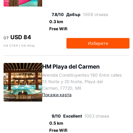
7.8/10
Добър
1008 отзива
0.3 km
Free Wifi
USD 84
ОТ
Изберете
на стая / на нощ
HM Playa del Carmen
Avenida Constituyentes 180 Entre calles
15 Norte y 20 Norte, Playa del
Carmen, 77720, MX
Покажи карта
9/10
Excellent
1002 отзива
0.5 km
Free Wifi