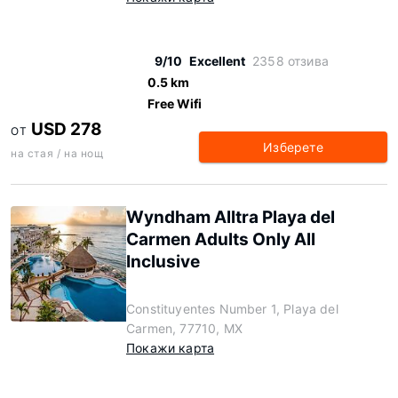
9/10
Excellent
2358 отзива
0.5 km
Free Wifi
USD 278
ОТ
Изберете
на стая / на нощ
Wyndham Alltra Playa del
Carmen Adults Only All
Inclusive
Constituyentes Number 1, Playa del
Carmen, 77710, MX
Покажи карта