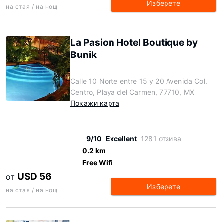
Изберете
на стая / на нощ
La Pasion Hotel Boutique by
Bunik
Calle 10 Norte entre 15 y 20 Avenida Col.
Centro, Playa del Carmen, 77710, MX
Покажи карта
9/10
Excellent
1281 отзива
0.2 km
Free Wifi
USD 56
ОТ
Изберете
на стая / на нощ