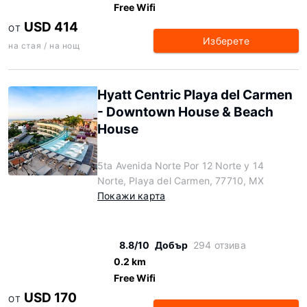
Free Wifi
USD 414
ОТ
Изберете
на стая / на нощ
Hyatt Centric Playa del Carmen
- Downtown House & Beach
House
5ta Avenida Norte Por 12 Norte y 14
Norte, Playa del Carmen, 77710, MX
Покажи карта
8.8/10
Добър
294 отзива
0.2 km
Free Wifi
USD 170
ОТ