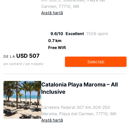
Carmen, 77710, MX
Arată hartă
9.6/10
Excellent
1506 opinii
0.7 km
Free Wifi
USD 507
DE LA
Selectaţi
pe cameră / pe noapte
Catalonia Playa Maroma – All
Inclusive
Carretera Federal 307 Km.306-250
Maroma, Playa del Carmen, 77710, MX
Arată hartă