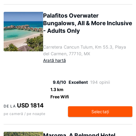
Palafitos Overwater
Bungalows, All & More Inclusive
- Adults Only
Carretera Cancun Tulum, Km 55.3, Playa
del Carmen, 77710, MX
Arată hartă
9.6/10
Excellent
194 opinii
1.3 km
Free Wifi
USD 1814
DE LA
Selectaţi
pe cameră / pe noapte
Maroma, A Belmond Hotel,