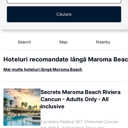
Căutare
Search
Map
Nearby
Hoteluri recomandate lângă Maroma Bea
Mai multe hoteluri lângă Maroma Beach
Secrets Maroma Beach Riviera
Cancun - Adults Only - All
inclusive
Carretera Federal 307 Chetumal-Cancún
Km 306.5, Solidaridad, Playa del