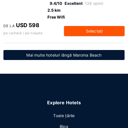
9.4/10
Excellent
124 opinii
2.5 km
Free Wifi
USD 598
DE LA
Selectaţi
pe cameră / pe noapte
Mai multe hoteluri lângă Maroma Beach
Explore Hotels
Toate ţările
Blog