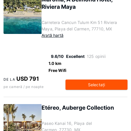
Riviera Maya
Carretera Cancun Tulum Km 51 Riviera
Maya, Playa del Carmen, 77710, MX
Arată hartă
9.6/10
Excellent
125 opinii
1.0 km
Free Wifi
USD 791
DE LA
Selectaţi
pe cameră / pe noapte
Etéreo, Auberge Collection
Paseo Kanai 16, Playa del
Carmen, 77730, MX