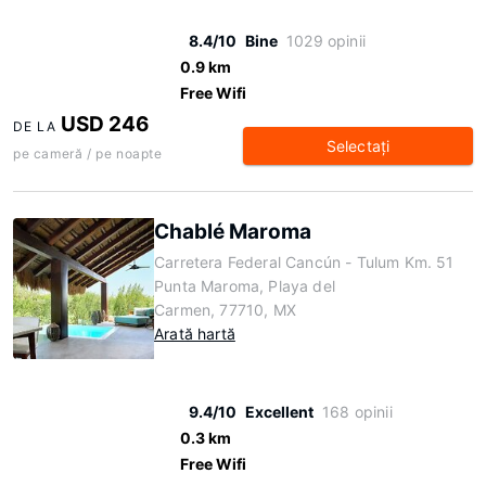
8.4/10
Bine
1029 opinii
0.9 km
Free Wifi
USD 246
DE LA
Selectaţi
pe cameră / pe noapte
Chablé Maroma
Carretera Federal Cancún - Tulum Km. 51
Punta Maroma, Playa del
Carmen, 77710, MX
Arată hartă
9.4/10
Excellent
168 opinii
0.3 km
Free Wifi