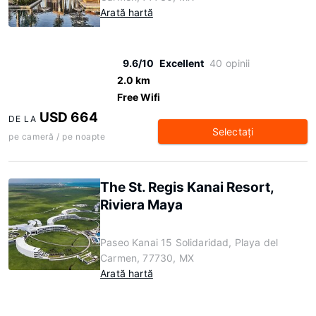
Arată hartă
9.6/10
Excellent
40 opinii
2.0 km
Free Wifi
USD 664
DE LA
Selectaţi
pe cameră / pe noapte
The St. Regis Kanai Resort,
Riviera Maya
Paseo Kanai 15 Solidaridad, Playa del
Carmen, 77730, MX
Arată hartă