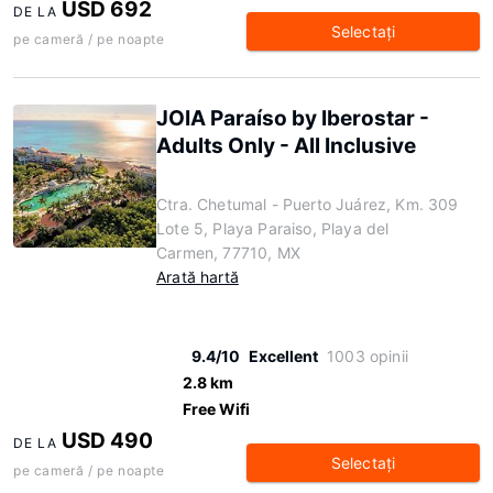
USD 692
DE LA
Selectaţi
pe cameră / pe noapte
JOIA Paraíso by Iberostar -
Adults Only - All Inclusive
Ctra. Chetumal - Puerto Juárez, Km. 309
Lote 5, Playa Paraiso, Playa del
Carmen, 77710, MX
Arată hartă
9.4/10
Excellent
1003 opinii
2.8 km
Free Wifi
USD 490
DE LA
Selectaţi
pe cameră / pe noapte