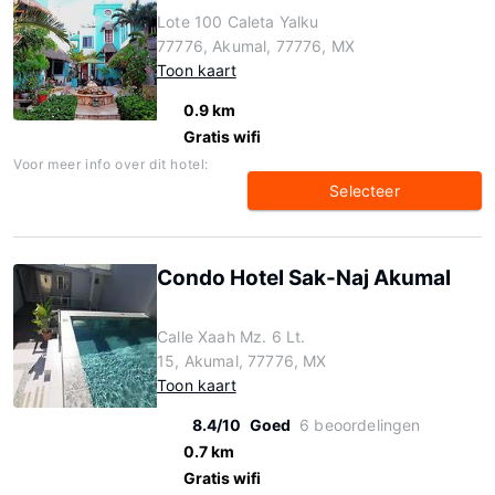
Lote 100 Caleta Yalku
77776, Akumal, 77776, MX
Toon kaart
0.9 km
Gratis wifi
Voor meer info over dit hotel:
Selecteer
Condo Hotel Sak-Naj Akumal
Calle Xaah Mz. 6 Lt.
15, Akumal, 77776, MX
Toon kaart
8.4/10
Goed
6 beoordelingen
0.7 km
Gratis wifi