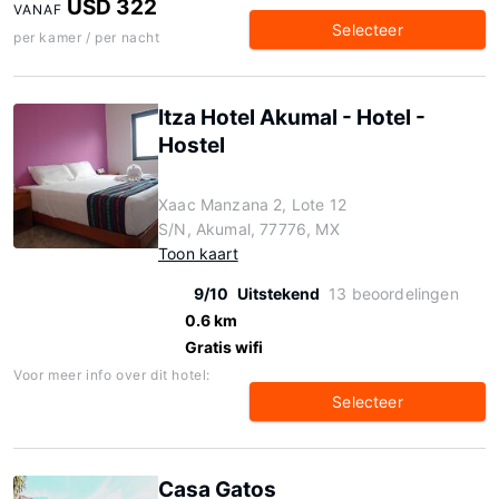
USD 322
VANAF
Selecteer
per kamer / per nacht
Itza Hotel Akumal - Hotel -
Hostel
Xaac Manzana 2, Lote 12
S/N, Akumal, 77776, MX
Toon kaart
9/10
Uitstekend
13 beoordelingen
0.6 km
Gratis wifi
Voor meer info over dit hotel:
Selecteer
Casa Gatos