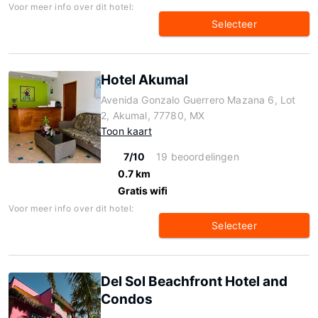
Voor meer info over dit hotel:
Selecteer
Hotel Akumal
Avenida Gonzalo Guerrero Mazana 6, Lot
2, Akumal, 77780, MX
Toon kaart
7/10
19 beoordelingen
0.7 km
Gratis wifi
Voor meer info over dit hotel:
Selecteer
Del Sol Beachfront Hotel and
Condos