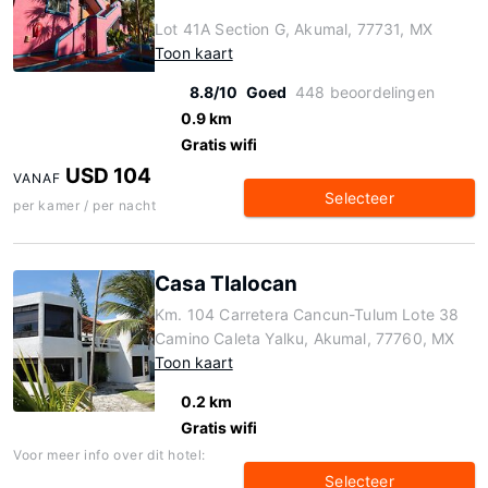
Lot 41A Section G, Akumal, 77731, MX
Toon kaart
8.8/10
Goed
448 beoordelingen
0.9 km
Gratis wifi
USD 104
VANAF
Selecteer
per kamer / per nacht
Casa Tlalocan
Km. 104 Carretera Cancun-Tulum Lote 38
Camino Caleta Yalku, Akumal, 77760, MX
Toon kaart
0.2 km
Gratis wifi
Voor meer info over dit hotel:
Selecteer