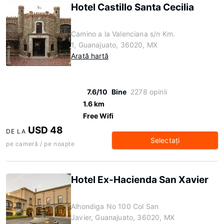
Hotel Castillo Santa Cecilia
Camino a la Valenciana s/n Km.
1, Guanajuato, 36020, MX
Arată hartă
7.6/10
Bine
2278 opinii
1.6 km
Free Wifi
USD 48
DE LA
Selectaţi
pe cameră / pe noapte
Hotel Ex-Hacienda San Xavier
Alhondiga No 100 Col San
Javier, Guanajuato, 36020, MX