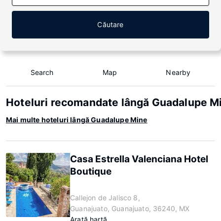
Căutare
Search
Map
Nearby
Hoteluri recomandate lângă Guadalupe M
Mai multe hoteluri lângă Guadalupe Mine
Casa Estrella Valenciana Hotel
Boutique
Callejon de Jalisco 8,
Guanajuato, Guanajuato, 36240, MX
Arată hartă