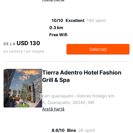
10/10
Excellent
140 opinii
0.3 km
Free Wifi
USD 130
DE LA
Selectaţi
pe cameră / pe noapte
Tierra Adentro Hotel Fashion
Grill & Spa
carr guanajuato- dolores hidalgo km
4, Guanajuato, 36240, MX
Arată hartă
8.6/10
Bine
26 opinii