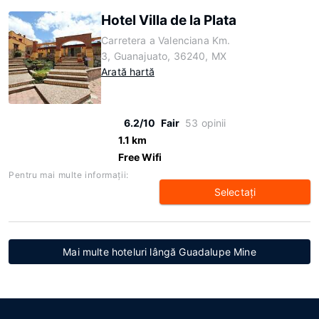
Hotel Villa de la Plata
Carretera a Valenciana Km.
3, Guanajuato, 36240, MX
Arată hartă
6.2/10
Fair
53 opinii
1.1 km
Free Wifi
Pentru mai multe informaţii:
Selectaţi
Mai multe hoteluri lângă Guadalupe Mine