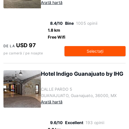
Arată hartă
8.4/10
Bine
1005 opinii
1.8 km
Free Wifi
USD 97
DE LA
Selectaţi
pe cameră / pe noapte
Hotel Indigo Guanajuato by IHG
CALLE PARDO 5
GUANAJUATO, Guanajuato, 36000, MX
Arată hartă
9.6/10
Excellent
193 opinii