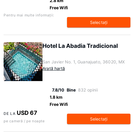
2.8 km
Free Wifi
Pentru mai multe informaţii:
Selectaţi
Hotel La Abadia Tradicional
San Javier No. 1, Guanajuato, 36020, MX
Arată hartă
7.8/10
Bine
832 opinii
1.8 km
Free Wifi
USD 67
DE LA
Selectaţi
pe cameră / pe noapte