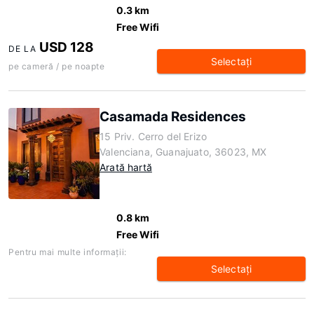
0.3 km
Free Wifi
USD 128
DE LA
Selectaţi
pe cameră / pe noapte
Casamada Residences
15 Priv. Cerro del Erizo
Valenciana, Guanajuato, 36023, MX
Arată hartă
0.8 km
Free Wifi
Pentru mai multe informaţii:
Selectaţi