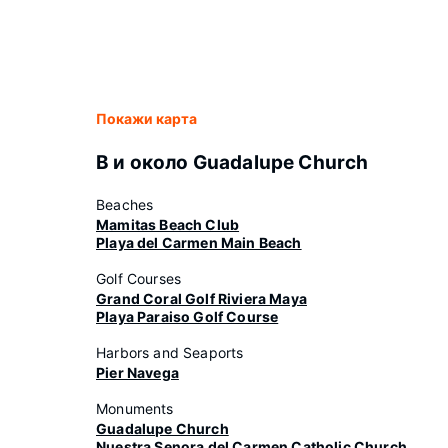
Покажи карта
В и около Guadalupe Church
Beaches
Mamitas Beach Club
Playa del Carmen Main Beach
Golf Courses
Grand Coral Golf Riviera Maya
Playa Paraiso Golf Course
Harbors and Seaports
Pier Navega
Monuments
Guadalupe Church
Nuestra Senora del Carmen Catholic Church