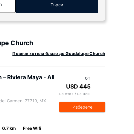
n
Търси
upe Church
Повече хотели близо до Guadalupe Church
– Riviera Maya - All
ОТ
USD 445
на стая / на нощ
 del Carmen, 77719, MX
Изберете
0.7 km
Free Wifi