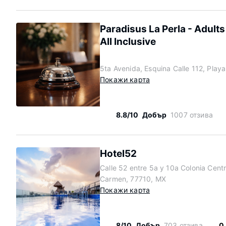
Paradisus La Perla - Adults
All Inclusive
5ta Avenida, Esquina Calle 112, Play
Покажи карта
8.8/10
Добър
1007 отзива
Hotel52
Calle 52 entre 5a y 10a Colonia Centr
Carmen, 77710, MX
Покажи карта
8/10
Добър
703 отзива
0