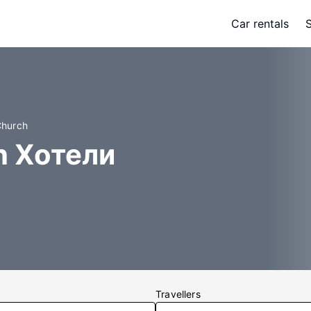
Car rentals
Church
h Хотели
Travellers