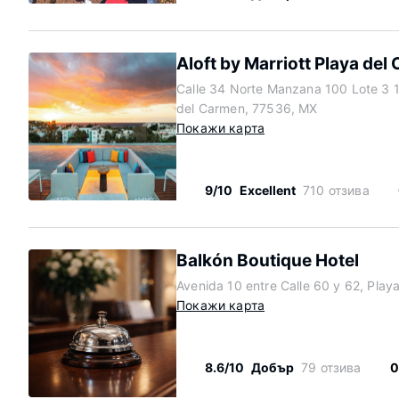
Aloft by Marriott Playa del
Calle 34 Norte Manzana 100 Lote 3 
del Carmen, 77536, MX
Покажи карта
9/10
Excellent
710 отзива
Balkón Boutique Hotel
Avenida 10 entre Calle 60 y 62, Pla
Покажи карта
8.6/10
Добър
79 отзива
0