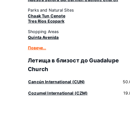
Parks and Natural Sites
Chaak Tun Cenote
Tres Rios Ecopark
Shopping Areas
Quinta Avenida
Повече…
Летища в близост до Guadalupe
Church
Cancún International (CUN)
50.
Cozumel International (CZM)
19