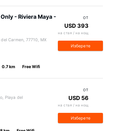
 Only - Riviera Maya -
ОТ
USD 393
на стая / на нощ
a del Carmen, 77710, MX
Изберете
0.7 km
Free Wifi
ОТ
o, Playa del
USD 56
на стая / на нощ
Изберете
.8 km
Free Wifi