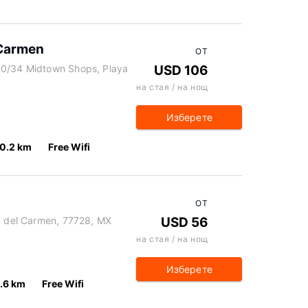
 Carmen
ОТ
10/34 Midtown Shops, Playa
USD 106
на стая / на нощ
Изберете
0.2 km
Free Wifi
ОТ
ya del Carmen, 77728, MX
USD 56
на стая / на нощ
Изберете
.6 km
Free Wifi