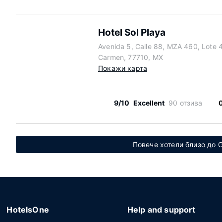
Hotel Sol Playa
Avenida 5, Calle 88, MZA 460, Lote 4
Carmen, 77710, MX
Покажи карта
9/10
Excellent
90 отзива
Повече хотели близо до 
HotelsOne
Help and support