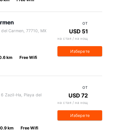
armen
ОТ
ya del Carmen, 77710, MX
USD 51
на стая / на нощ
Изберете
0.6 km
Free Wifi
ОТ
 6 Zazil-Ha, Playa del
USD 72
на стая / на нощ
Изберете
0.9 km
Free Wifi