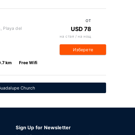
ОТ
, Playa del
USD 78
на стая / на нощ
Изберете
0.7 km
Free Wifi
Guadalupe Church
Sign Up for Newsletter