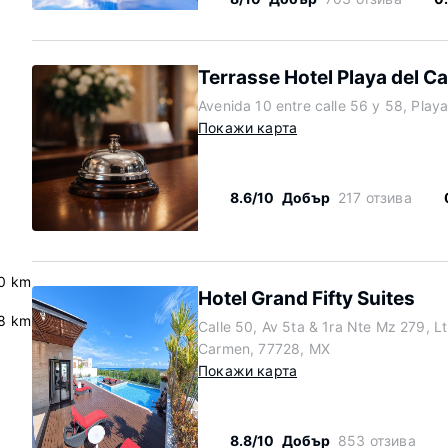
Terrasse Hotel Playa del C
Avenida 10 entre calle 56 y 58, Pla
Покажи карта
8.6/10
Добър
217 отзива
0 km
Hotel Grand Fifty Suites
.8 km
Calle 50, Av 5ta & 1ra Nte Mz 279, Lt
Carmen, 77728, MX
Покажи карта
8.8/10
Добър
853 отзива