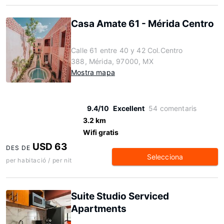
Casa Amate 61 - Mérida Centro
Calle 61 entre 40 y 42 Col.Centro
388, Mérida, 97000, MX
Mostra mapa
9.4/10
Excellent
54 comentaris
3.2 km
Wifi gratis
USD 63
DES DE
Selecciona
per habitació / per nit
Suite Studio Serviced
Apartments