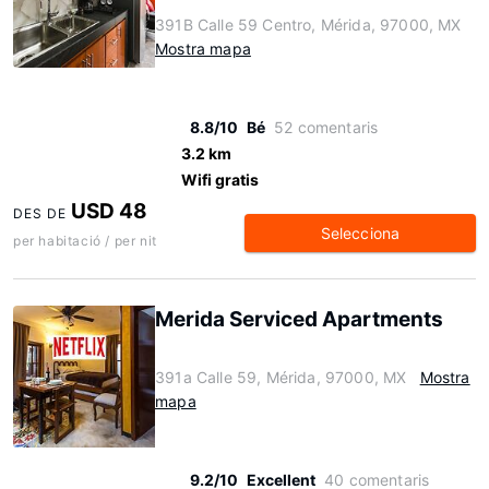
391B Calle 59 Centro, Mérida, 97000, MX
Mostra mapa
8.8/10
Bé
52 comentaris
3.2 km
Wifi gratis
USD 48
DES DE
Selecciona
per habitació / per nit
Merida Serviced Apartments
391a Calle 59, Mérida, 97000, MX
Mostra
mapa
9.2/10
Excellent
40 comentaris