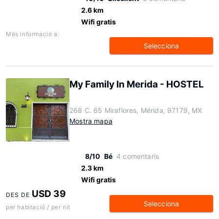
2.6 km
Wifi gratis
Més informació a:
Selecciona
My Family In Merida - HOSTEL
268 C. 65 Miraflores, Mérida, 97179, MX
Mostra mapa
8/10
Bé
4 comentaris
2.3 km
Wifi gratis
USD 39
DES DE
Selecciona
per habitació / per nit