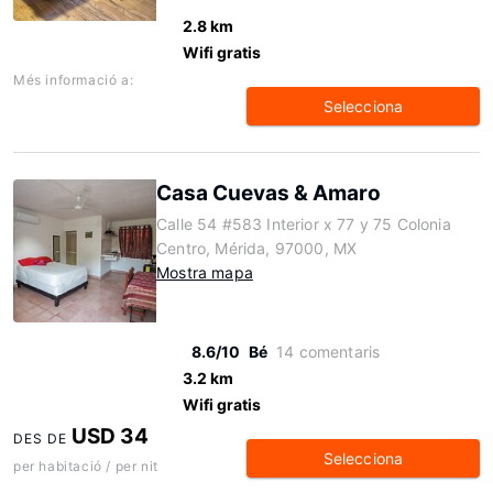
2.8 km
Wifi gratis
Més informació a:
Selecciona
Casa Cuevas & Amaro
Calle 54 #583 Interior x 77 y 75 Colonia
Centro, Mérida, 97000, MX
Mostra mapa
8.6/10
Bé
14 comentaris
3.2 km
Wifi gratis
USD 34
DES DE
Selecciona
per habitació / per nit