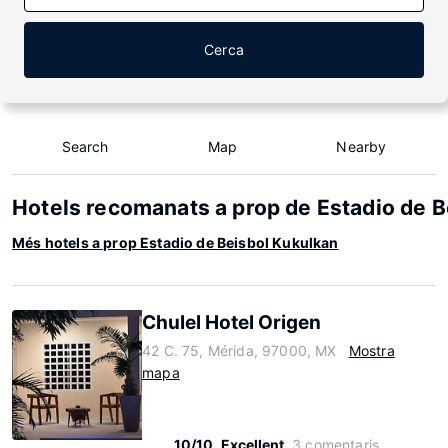
Cerca
Search
Map
Nearby
Hotels recomanats a prop de Estadio de B
Més hotels a prop Estadio de Beisbol Kukulkan
Chulel Hotel Origen
42 C. 75, Mérida, 97000, MX
Mostra
mapa
10/10
Excellent
3 comentaris