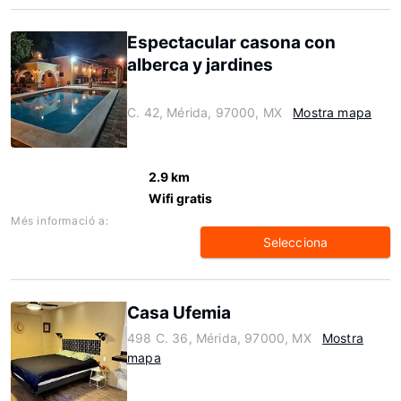
Espectacular casona con
alberca y jardines
C. 42, Mérida, 97000, MX
Mostra mapa
2.9 km
Wifi gratis
Més informació a:
Selecciona
Casa Ufemia
498 C. 36, Mérida, 97000, MX
Mostra
mapa