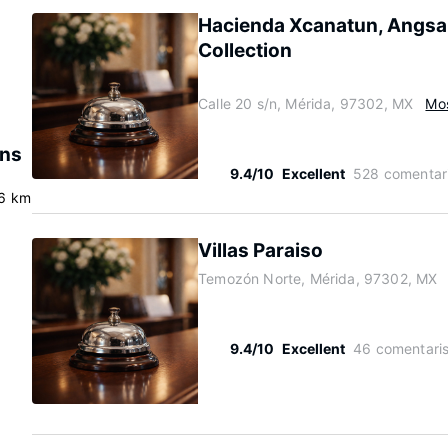
Hacienda Xcanatun, Angsa
Collection
Calle 20 s/n, Mérida, 97302, MX
Mo
ins
9.4/10
Excellent
528 comentar
6 km
Villas Paraiso
Temozón Norte, Mérida, 97302, MX
9.4/10
Excellent
46 comentari