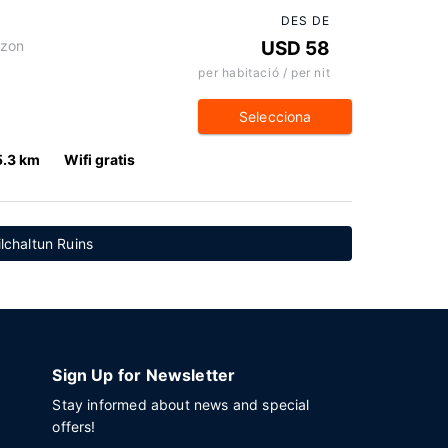
DES DE
ozon
USD 58
per habitació / per nit
Selecciona
5.3 km
Wifi gratis
lchaltun Ruins
Sign Up for Newsletter
Stay informed about news and special
offers!