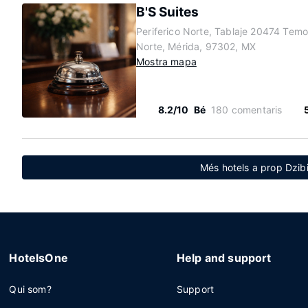
B'S Suites
Periferico Norte, Tablaje 20474 Tem
Norte, Mérida, 97302, MX
Mostra mapa
8.2/10
Bé
180 comentaris
Més hotels a prop Dzibi
HotelsOne
Help and support
Qui som?
Support