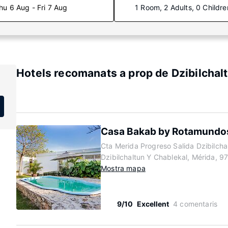
hu 6 Aug - Fri 7 Aug
1 Room, 2 Adults, 0 Childre
Hotels recomanats a prop de Dzibilchal
Casa Bakab by Rotamundo
Cta Merida Progreso Salida Dzibilcha
Dzibilchaltun Y Chablekal, Mérida, 
Mostra mapa
9/10
Excellent
4 comentaris