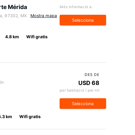
te Mérida
Més informació a:
da, 97302, MX
Mostra mapa
Selecciona
4.8 km
Wifi gratis
DES DE
ón
USD 68
per habitació / per nit
Selecciona
5.3 km
Wifi gratis