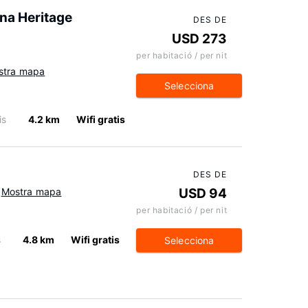
na Heritage
DES DE
USD 273
per habitació / per nit
stra mapa
Selecciona
is
4.2 km
Wifi gratis
DES DE
Mostra mapa
USD 94
per habitació / per nit
s
4.8 km
Wifi gratis
Selecciona