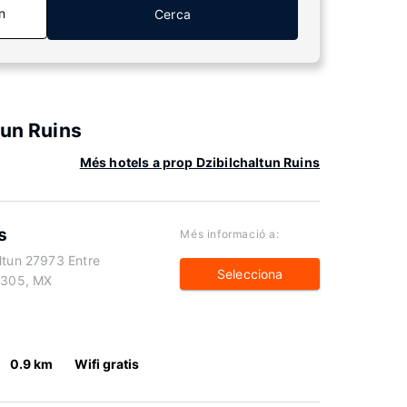
n
Cerca
tun Ruins
Més hotels a prop Dzibilchaltun Ruins
s
Més informació a:
ltun 27973 Entre
Selecciona
97305, MX
0.9 km
Wifi gratis