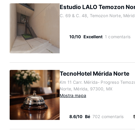
Estudio LALO Temozon Nor
C. 69 & C. 48, Temozon Norte, Méri
10/10
Excellent
1 comentaris
TecnoHotel Mérida Norte
Km 11 Carr. Mérida- Progreso Temoz
Norte, Mérida, 97300, MX
Mostra mapa
8.6/10
Bé
702 comentaris