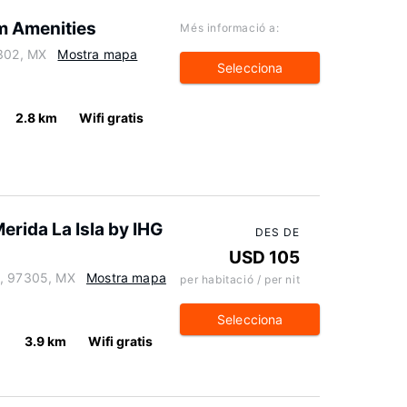
m Amenities
Més informació a:
7302, MX
Mostra mapa
Selecciona
2.8 km
Wifi gratis
Merida La Isla by IHG
DES DE
USD 105
a, 97305, MX
Mostra mapa
per habitació / per nit
Selecciona
3.9 km
Wifi gratis