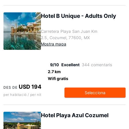
Hotel B Unique - Adults Only
Carretera Playa San Juan Km
2.5, Cozumel, 77600, MX
Mostra mapa
9/10
Excellent
344 comentaris
2.7 km
Wifi gratis
USD 194
DES DE
Selecciona
per habitació / per nit
Hotel Playa Azul Cozumel