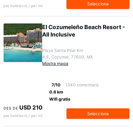
Selecciona
per habitació / per nit
El Cozumeleño Beach Resort -
All Inclusive
Playa Santa Pilar Km
4.5, Cozumel, 77600, MX
Mostra mapa
7/10
1340 comentaris
0.6 km
Wifi gratis
USD 210
DES DE
Selecciona
per habitació / per nit