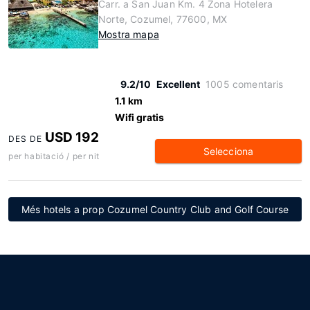
Carr. a San Juan Km. 4 Zona Hotelera
Norte, Cozumel, 77600, MX
Mostra mapa
9.2/10
Excellent
1005 comentaris
1.1 km
Wifi gratis
USD 192
DES DE
Selecciona
per habitació / per nit
Més hotels a prop Cozumel Country Club and Golf Course