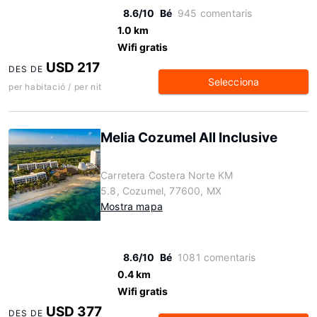
8.6/10
Bé
945 comentaris
1.0 km
Wifi gratis
USD 217
DES DE
Selecciona
per habitació / per nit
Melia Cozumel All Inclusive
Carretera Costera Norte KM
5.8, Cozumel, 77600, MX
Mostra mapa
8.6/10
Bé
1081 comentaris
0.4 km
Wifi gratis
USD 377
DES DE