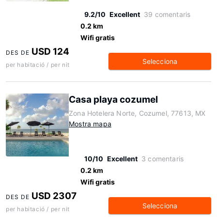
9.2/10
Excellent
39 comentaris
0.2 km
Wifi gratis
USD 124
DES DE
Selecciona
per habitació / per nit
Casa playa cozumel
Zona Hotelera Norte, Cozumel, 77613, MX
Mostra mapa
10/10
Excellent
3 comentaris
0.2 km
Wifi gratis
USD 2307
DES DE
Selecciona
per habitació / per nit