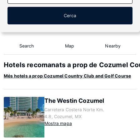
Cerca
Search
Map
Nearby
Hotels recomanats a prop de Cozumel Co
Més hotels a prop Cozumel Country Club and Golf Course
The Westin Cozumel
Carretera Costera Norte Km.
4.8, Cozumel, MX
Mostra mapa