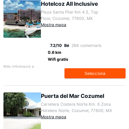
Hotelcoz All Inclusive
Playa Santa Pilar Km 4.5, Top
Floor, Cozumel, 77600, MX
Mostra mapa
7.2/10
Bé
286 comentaris
0.6 km
Wifi gratis
Més informació a:
Selecciona
Puerta del Mar Cozumel
Carretera Costera Norte Km. 6 Zona
Hotelera Norte, Cozumel, 77600, MX
Mostra mapa