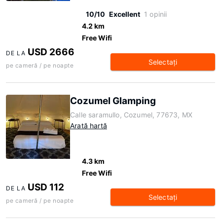
10/10
Excellent
1 opinii
4.2 km
Free Wifi
USD 2666
DE LA
Selectaţi
pe cameră / pe noapte
Cozumel Glamping
Calle saramullo, Cozumel, 77673, MX
Arată hartă
4.3 km
Free Wifi
USD 112
DE LA
Selectaţi
pe cameră / pe noapte