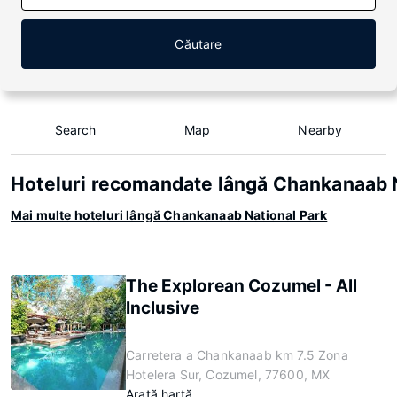
Căutare
Search
Map
Nearby
Hoteluri recomandate lângă Chankanaab N
Mai multe hoteluri lângă Chankanaab National Park
The Explorean Cozumel - All
Inclusive
Carretera a Chankanaab km 7.5 Zona
Hotelera Sur, Cozumel, 77600, MX
Arată hartă