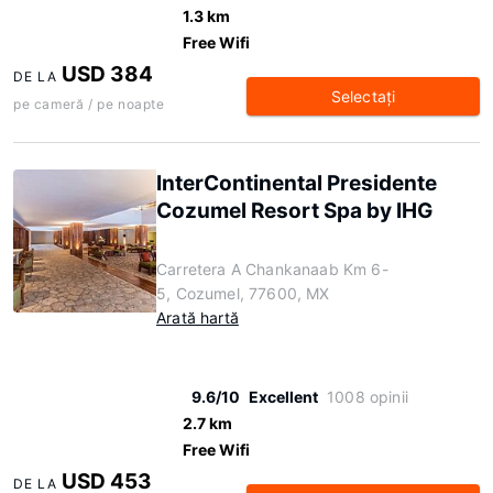
1.3 km
Free Wifi
USD 384
DE LA
Selectaţi
pe cameră / pe noapte
InterContinental Presidente
Cozumel Resort Spa by IHG
Carretera A Chankanaab Km 6-
5, Cozumel, 77600, MX
Arată hartă
9.6/10
Excellent
1008 opinii
2.7 km
Free Wifi
USD 453
DE LA