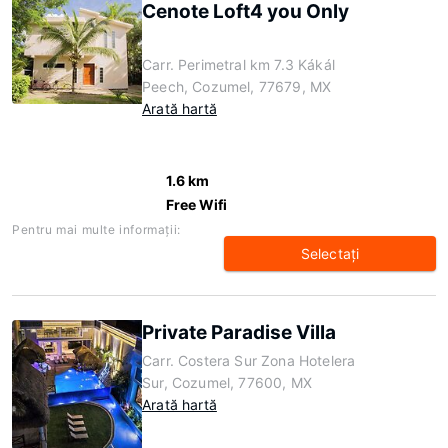
Cenote Loft4 you Only
Carr. Perimetral km 7.3 Kákál
Peech, Cozumel, 77679, MX
Arată hartă
1.6 km
Free Wifi
Pentru mai multe informaţii:
Selectaţi
Private Paradise Villa
Carr. Costera Sur Zona Hotelera
Sur, Cozumel, 77600, MX
Arată hartă