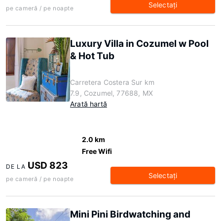
Selectaţi
pe cameră / pe noapte
Luxury Villa in Cozumel w Pool
& Hot Tub
Carretera Costera Sur km
7.9, Cozumel, 77688, MX
Arată hartă
2.0 km
Free Wifi
USD 823
DE LA
Selectaţi
pe cameră / pe noapte
Mini Pini Birdwatching and