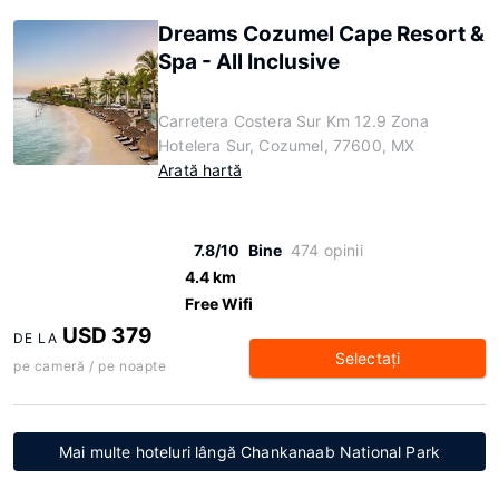
Dreams Cozumel Cape Resort &
Spa - All Inclusive
Carretera Costera Sur Km 12.9 Zona
Hotelera Sur, Cozumel, 77600, MX
Arată hartă
7.8/10
Bine
474 opinii
4.4 km
Free Wifi
USD 379
DE LA
Selectaţi
pe cameră / pe noapte
Mai multe hoteluri lângă Chankanaab National Park