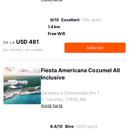
9/10
Excellent
708 opinii
1.4 km
Free Wifi
USD 481
DE LA
Selectaţi
pe cameră / pe noapte
Fiesta Americana Cozumel All
Inclusive
Carretera A Chankanaab Km 7
5, Cozumel, 77600, MX
Arată hartă
8.4/10
Bine
1005 opinii