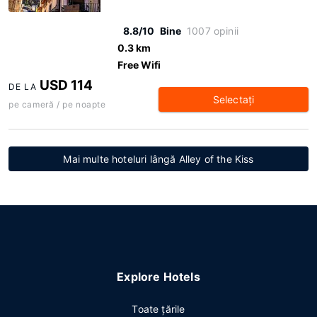
8.8/10
Bine
1007 opinii
0.3 km
Free Wifi
USD 114
DE LA
Selectaţi
pe cameră / pe noapte
Mai multe hoteluri lângă Alley of the Kiss
Explore Hotels
Toate ţările