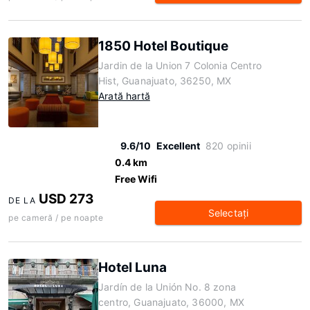
1850 Hotel Boutique
Jardin de la Union 7 Colonia Centro
Hist, Guanajuato, 36250, MX
Arată hartă
9.6/10
Excellent
820 opinii
0.4 km
Free Wifi
USD 273
DE LA
Selectaţi
pe cameră / pe noapte
Hotel Luna
Jardín de la Unión No. 8 zona
centro, Guanajuato, 36000, MX