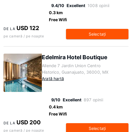
9.4/10
Excellent
1008 opinii
0.3 km
Free Wifi
USD 122
DE LA
Selectaţi
pe cameră / pe noapte
Edelmira Hotel Boutique
Allende 7 Jardin Union Centro
Historico, Guanajuato, 36000, MX
Arată hartă
9/10
Excellent
897 opinii
0.4 km
Free Wifi
USD 200
DE LA
Selectaţi
pe cameră / pe noapte