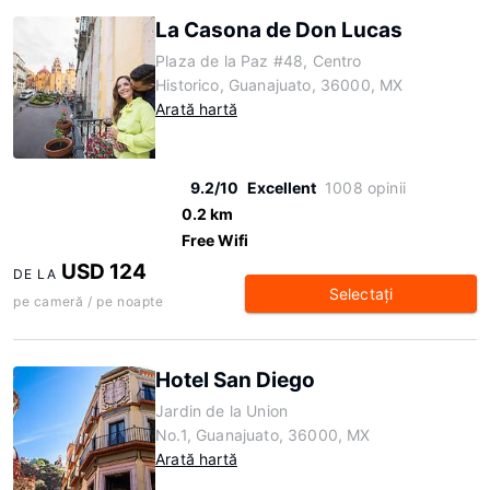
La Casona de Don Lucas
Plaza de la Paz #48, Centro
Historico, Guanajuato, 36000, MX
Arată hartă
9.2/10
Excellent
1008 opinii
0.2 km
Free Wifi
USD 124
DE LA
Selectaţi
pe cameră / pe noapte
Hotel San Diego
Jardin de la Union
No.1, Guanajuato, 36000, MX
Arată hartă