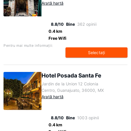
Arată hartă
8.8/10
Bine
362 opinii
0.4 km
Free Wifi
Pentru mai multe informaţii:
Selectaţi
Hotel Posada Santa Fe
Jardin de la Union 12 Colonia
Centro, Guanajuato, 36000, MX
Arată hartă
8.8/10
Bine
1003 opinii
0.4 km