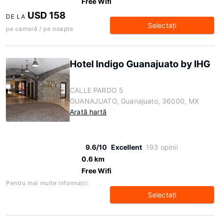
Free Wifi
USD 158
DE LA
Selectaţi
pe cameră / pe noapte
Hotel Indigo Guanajuato by IHG
CALLE PARDO 5
GUANAJUATO, Guanajuato, 36000, MX
Arată hartă
9.6/10
Excellent
193 opinii
0.6 km
Free Wifi
Pentru mai multe informaţii:
Selectaţi