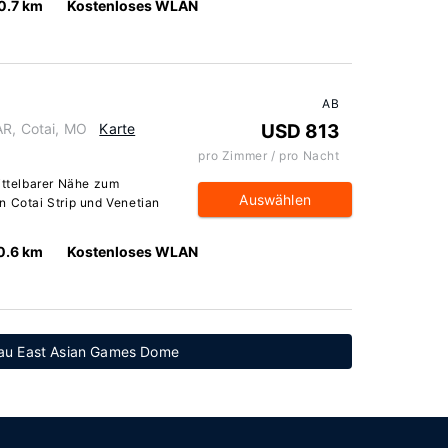
0.7 km
Kostenloses WLAN
AB
AR, Cotai, MO
Karte
USD 813
pro Zimmer / pro Nacht
mittelbarer Nähe zum
Auswählen
n Cotai Strip und Venetian
0.6 km
Kostenloses WLAN
cau East Asian Games Dome