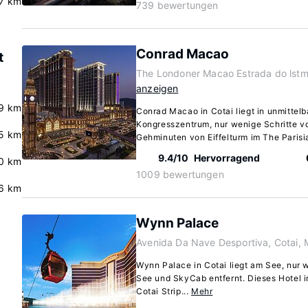
7 km
739 bewertungen
Conrad Macao
t
The Londoner Macao Estrada do lstmo
anzeigen
9 km
Conrad Macao in Cotai liegt in unmittel
Kongresszentrum, nur wenige Schritte vo
.5 km
Gehminuten von Eiffelturm im The Parisi
9.4/10
Hervorragend
.0 km
1009 bewertungen
6 km
Wynn Palace
Avenida Da Nave Desportiva, Cotai,
Wynn Palace in Cotai liegt am See, nur 
See und SkyCab entfernt. Dieses Hotel im
Cotai Strip...
Mehr