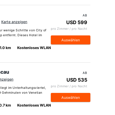
AB
Karte anzeigen
USD 599
pro Zimmer / pro Nacht
ur wenige Schritte von City of
 entfernt. Dieses Hotel im
Auswählen
1.0 km
Kostenloses WLAN
acau
AB
anzeigen
USD 535
pro Zimmer / pro Nacht
liegt im Unterhaltungsviertel,
 9 Gehminuten von Venetian
Auswählen
0.7 km
Kostenloses WLAN