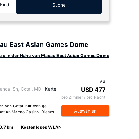
 Kinder
Suche
cau East Asian Games Dome
els in der Nähe von Macau East Asian Games Dome
AB
anca, Sn, Cotai, MO
Karte
USD 477
pro Zimmer / pro Nacht
en von Cotai, nur wenige
Auswählen
enetian Macao Casino. Dieses
0.7 km
Kostenloses WLAN