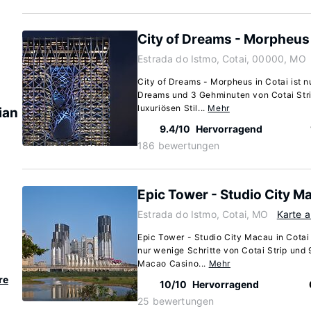
City of Dreams - Morpheus
Estrada do Istmo, Cotai, 00000, MO
City of Dreams - Morpheus in Cotai ist n
Dreams und 3 Gehminuten von Cotai Strip
luxuriösen Stil...
Mehr
ian
9.4/10
Hervorragend
186 bewertungen
Epic Tower - Studio City M
Estrada do Istmo, Cotai, MO
Karte 
Epic Tower - Studio City Macau in Cotai 
nur wenige Schritte von Cotai Strip und
Macao Casino...
Mehr
re
10/10
Hervorragend
25 bewertungen