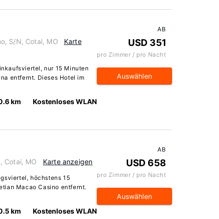
AB
o, S/N, Cotai, MO
Karte
USD 351
pro Zimmer / pro Nacht
inkaufsviertel, nur 15 Minuten
Auswählen
a entfernt. Dieses Hotel im
0.6 km
Kostenloses WLAN
AB
, Cotai, MO
Karte anzeigen
USD 658
pro Zimmer / pro Nacht
gsviertel, höchstens 15
tian Macao Casino entfernt.
Auswählen
0.5 km
Kostenloses WLAN