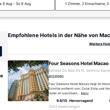
a 8 Aug - So 9 Aug
1 Zimmer, 2 Erwachsene, 0
Empfohlene Hotels in der Nähe von Ma
Weitere Hot
Four Seasons Hotel Macao
Estrada Da Baia De N. Senhora Esper
me
anzeigen
Four Seasons Hotel Macao liegt im Herz
Schritte entfernt von: Cotai Strip und V
Hotel im luxuriösen...
Mehr
9.6/10
Hervorragend
1003 bewertungen