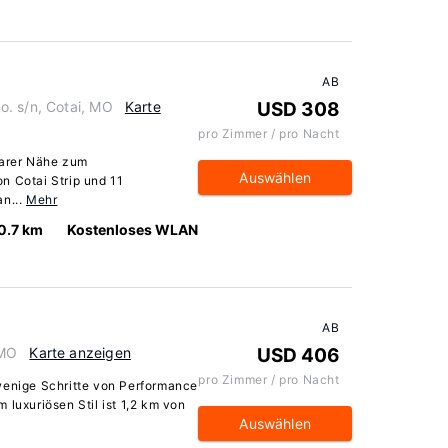
AB
. s/n, Cotai, MO
Karte
USD 308
pro Zimmer / pro Nacht
barer Nähe zum
Auswählen
n Cotai Strip und 11
an...
Mehr
0.7 km
Kostenloses WLAN
AB
 MO
Karte anzeigen
USD 406
pro Zimmer / pro Nacht
wenige Schritte von Performance
 luxuriösen Stil ist 1,2 km von
Auswählen