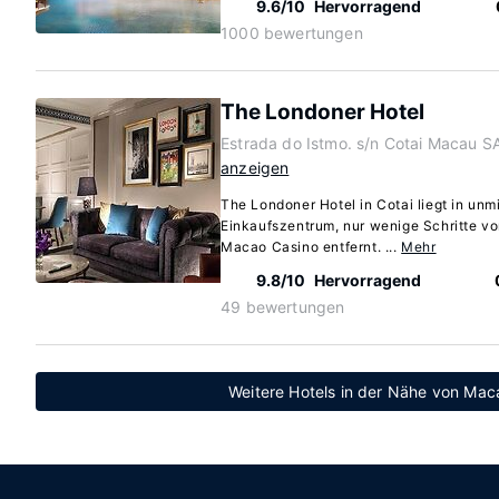
9.6/10
Hervorragend
1000 bewertungen
The Londoner Hotel
Estrada do Istmo. s/n Cotai Macau S
anzeigen
The Londoner Hotel in Cotai liegt in un
Einkaufszentrum, nur wenige Schritte vo
Macao Casino entfernt. ...
Mehr
9.8/10
Hervorragend
49 bewertungen
Weitere Hotels in der Nähe von Ma