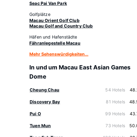
Seac Pai Van Park
Golfplätze
Macau Orient Golf Club
Macau Golf and Country Club
Häfen und Hafenstädte
Fähranlegestelle Macau
Mehr Sehenswürdigkeiten...
In und um Macau East Asian Games
Dome
Cheung Chau
54 Hotels
48.
Discovery Bay
81 Hotels
48.
Pui O
99 Hotels
43.
Tuen Mun
73 Hotels
50.