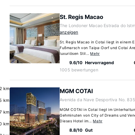
St. Regis Macao
The Londoner Macao Estrada do Istm
anzeigen
St. Regis Macao in Cotai liegt in einem E
Fußmarsch von Taipa-Dorf und Cotai Aren
luxuriösen Stil...
Mehr
9.6/10
Hervorragend
1005 bewertungen
2 km
MGM COTAI
Avenida da Nave Desportiva No. 835
5 km
MGM COTAI in Cotai liegt im Unterhaltun
7 km
Gehminuten von City of Dreams und Vene
Dieses Hotel im...
Mehr
0 km
8.8/10
Gut