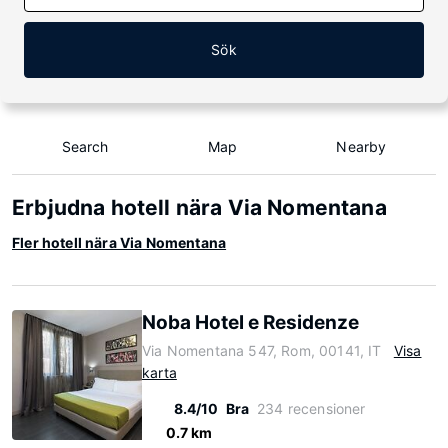
Sök
Search
Map
Nearby
Erbjudna hotell nära Via Nomentana
Fler hotell nära Via Nomentana
Noba Hotel e Residenze
Via Nomentana 547, Rom, 00141, IT
Visa
karta
8.4/10
Bra
234 recensioner
0.7 km