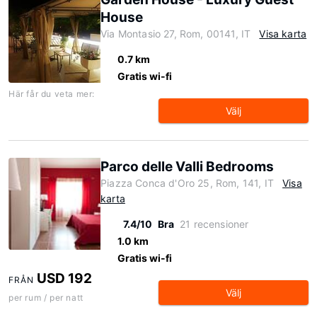
House
Via Montasio 27, Rom, 00141, IT
Visa karta
0.7 km
Gratis wi-fi
Här får du veta mer:
Välj
Parco delle Valli Bedrooms
Piazza Conca d'Oro 25, Rom, 141, IT
Visa
karta
7.4/10
Bra
21 recensioner
1.0 km
Gratis wi-fi
USD 192
FRÅN
Välj
per rum / per natt