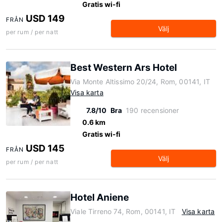
Gratis wi-fi
USD 149
FRÅN
Välj
per rum / per natt
Best Western Ars Hotel
Via Monte Altissimo 20/24, Rom, 00141, IT
Visa karta
7.8/10
Bra
190 recensioner
0.6 km
Gratis wi-fi
USD 145
FRÅN
Välj
per rum / per natt
Hotel Aniene
Viale Tirreno 74, Rom, 00141, IT
Visa karta