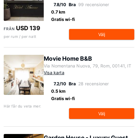
7.8/10
Bra
99 recensioner
0.7 km
Gratis wi-fi
USD 139
FRÅN
Välj
per rum / per natt
Movie Home B&B
Via Nomentana Nuova, 79, Rom, 00141, IT
Visa karta
7.2/10
Bra
28 recensioner
0.5 km
Gratis wi-fi
Här får du veta mer:
Välj
Garden House - Luxury Guest