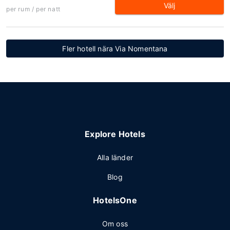
Välj
per rum / per natt
Fler hotell nära Via Nomentana
Explore Hotels
Alla länder
Blog
HotelsOne
Om oss