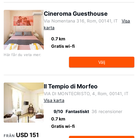
Cineroma Guesthouse
Via Nomentana 316, Rom, 00141, IT
Visa
karta
0.7 km
Gratis wi-fi
Här får du veta mer:
Välj
Il Tempio di Morfeo
VIA DI MONTECRISTO, 4, Rom, 00141, IT
Visa karta
9/10
Fantastiskt
36 recensioner
0.7 km
Gratis wi-fi
USD 151
FRÅN