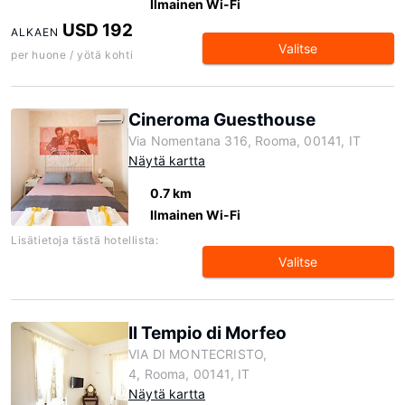
Ilmainen Wi-Fi
USD 192
ALKAEN
Valitse
per huone / yötä kohti
Cineroma Guesthouse
Via Nomentana 316, Rooma, 00141, IT
Näytä kartta
0.7 km
Ilmainen Wi-Fi
Lisätietoja tästä hotellista:
Valitse
Il Tempio di Morfeo
VIA DI MONTECRISTO,
4, Rooma, 00141, IT
Näytä kartta