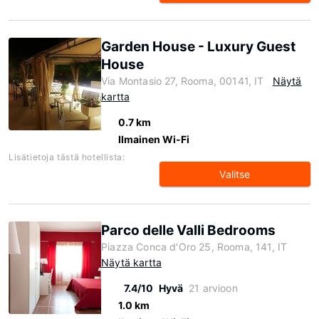
Garden House - Luxury Guest
House
Via Montasio 27, Rooma, 00141, IT
Näytä
kartta
0.7 km
Ilmainen Wi-Fi
Lisätietoja tästä hotellista:
Valitse
Parco delle Valli Bedrooms
Piazza Conca d'Oro 25, Rooma, 141, IT
Näytä kartta
7.4/10
Hyvä
21 arvioon
1.0 km