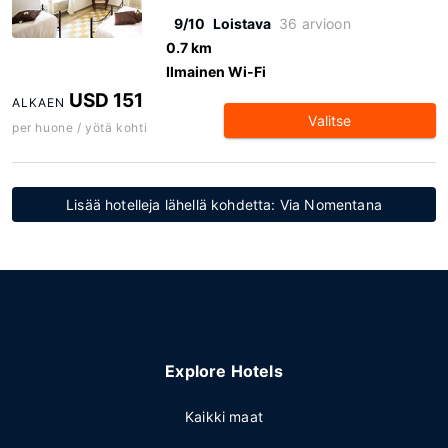
9/10
Loistava
36 arvioon
0.7 km
Ilmainen Wi-Fi
USD 151
ALKAEN
Valitse
per huone / yötä kohti
Lisää hotelleja lähellä kohdetta: Via Nomentana
Explore Hotels
Kaikki maat