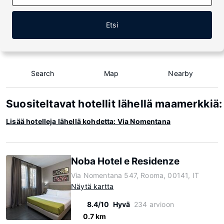
Etsi
Search
Map
Nearby
Suositeltavat hotellit lähellä maamerkki
Lisää hotelleja lähellä kohdetta: Via Nomentana
Noba Hotel e Residenze
Via Nomentana 547, Rooma, 00141, IT
Näytä kartta
8.4/10
Hyvä
234 arvioon
0.7 km