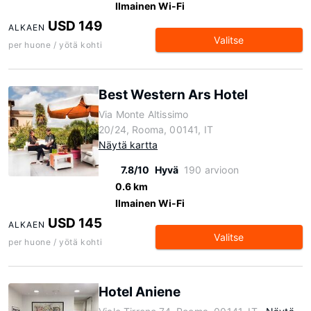
Ilmainen Wi-Fi
USD 149
ALKAEN
Valitse
per huone / yötä kohti
Best Western Ars Hotel
Via Monte Altissimo
20/24, Rooma, 00141, IT
Näytä kartta
7.8/10
Hyvä
190 arvioon
0.6 km
Ilmainen Wi-Fi
USD 145
ALKAEN
Valitse
per huone / yötä kohti
Hotel Aniene