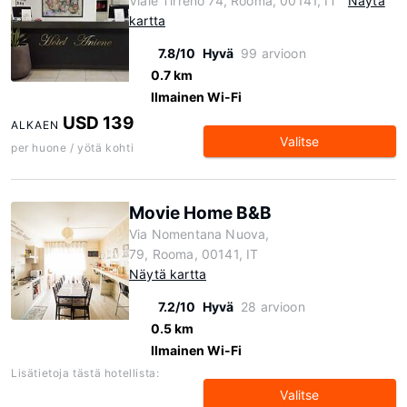
Viale Tirreno 74, Rooma, 00141, IT
Näytä
kartta
7.8/10
Hyvä
99 arvioon
0.7 km
Ilmainen Wi-Fi
USD 139
ALKAEN
Valitse
per huone / yötä kohti
Movie Home B&B
Via Nomentana Nuova,
79, Rooma, 00141, IT
Näytä kartta
7.2/10
Hyvä
28 arvioon
0.5 km
Ilmainen Wi-Fi
Lisätietoja tästä hotellista:
Valitse