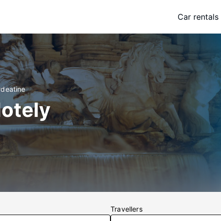
Car rentals
rdeatine
otely
Travellers