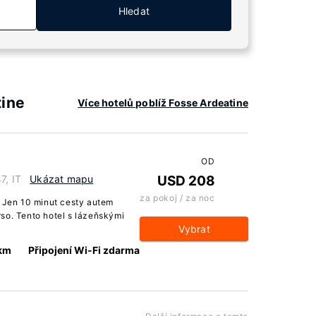
Hledat
tine
Více hotelů poblíž Fosse Ardeatine
OD
7, IT
Ukázat mapu
USD 208
za pokoj / za noc
. Jen 10 minut cesty autem
so. Tento hotel s lázeňskými
Vybrat
 km
Připojení Wi-Fi zdarma