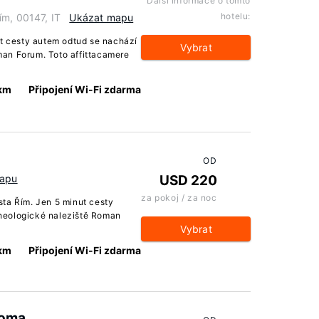
Další informace o tomto
hotelu:
ím, 00147, IT
Ukázat mapu
ut cesty autem odtud se nachází
Vybrat
an Forum. Toto affittacamere
 km
Připojení Wi-Fi zdarma
OD
mapu
USD 220
za pokoj / za noc
ta Řím. Jen 5 minut cesty
heologické naleziště Roman
Vybrat
 km
Připojení Wi-Fi zdarma
Roma