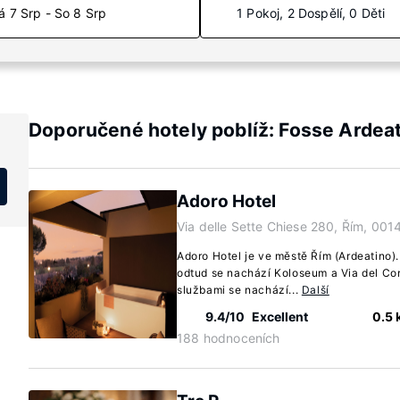
á 7 Srp - So 8 Srp
1 Pokoj, 2 Dospělí, 0 Děti
Doporučené hotely poblíž: Fosse Ardea
Adoro Hotel
Via delle Sette Chiese 280, Řím, 0014
Adoro Hotel je ve městě Řím (Ardeatino)
odtud se nachází Koloseum a Via del Cor
službami se nachází...
Další
9.4/10
Excellent
0.5
188 hodnoceních