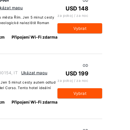
OD
kázat mapu
USD 148
za pokoj / za noc
u města Řím. Jen 5 minut cesty
heologické naleziště Roman
Vybrat
 km
Připojení Wi-Fi zdarma
OD
 00154, IT
Ukázat mapu
USD 199
za pokoj / za noc
. Jen 5 minut cesty autem odtud
el Corso. Tento hotel ideální
Vybrat
 km
Připojení Wi-Fi zdarma