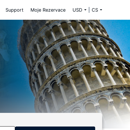
Support
Moje Rezervace
USD
CS