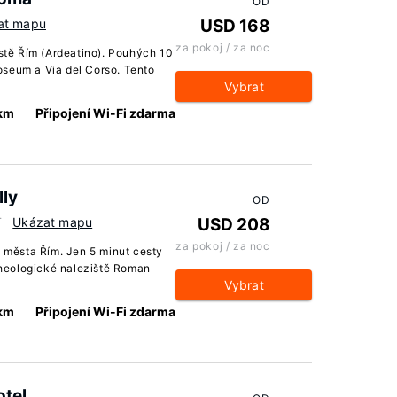
OD
at mapu
USD 168
za pokoj / za noc
tě Řím (Ardeatino). Pouhých 10
oseum a Via del Corso. Tento
Vybrat
 km
Připojení Wi-Fi zdarma
lly
OD
T
Ukázat mapu
USD 208
za pokoj / za noc
u města Řím. Jen 5 minut cesty
heologické naleziště Roman
Vybrat
 km
Připojení Wi-Fi zdarma
tel