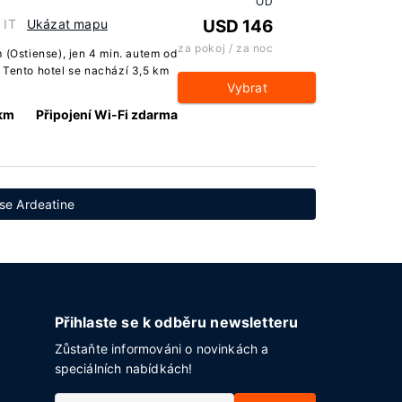
OD
 IT
Ukázat mapu
USD 146
za pokoj / za noc
 (Ostiense), jen 4 min. autem od
 Tento hotel se nachází 3,5 km
Vybrat
 km
Připojení Wi-Fi zdarma
sse Ardeatine
Přihlaste se k odběru newsletteru
Zůstaňte informováni o novinkách a
speciálních nabídkách!