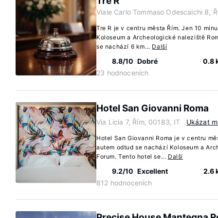
Tre R
Viale Carlo Tommaso Odescalchi 8, Ř
Tre R je v centru města Řím. Jen 10 min
Koloseum a Archeologické naleziště Rom
se nachází 6 km...
Další
8.8/10
Dobré
0.8
23 hodnoceních
Hotel San Giovanni Roma
Via Licia 7, Řím, 00183, IT
Ukázat 
Hotel San Giovanni Roma je v centru měs
autem odtud se nachází Koloseum a Arc
Forum. Tento hotel se...
Další
9.2/10
Excellent
2.6
812 hodnoceních
Precise House Mantegna 