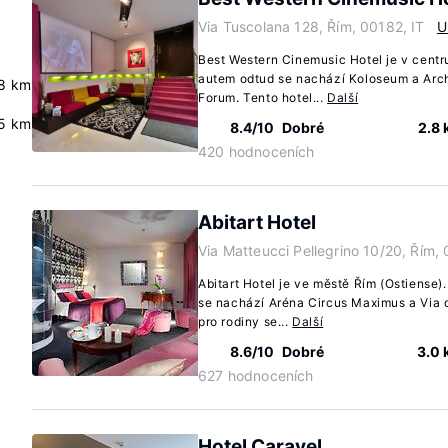
Via Tuscolana 128, Řím, 00182, IT
U
Best Western Cinemusic Hotel je v centr
autem odtud se nachází Koloseum a Arc
.8 km
Forum. Tento hotel...
Další
.5 km
8.4/10
Dobré
2.8
420 hodnoceních
Abitart Hotel
Via Matteucci Pellegrino 10/20, Řím,
Abitart Hotel je ve městě Řím (Ostiense)
se nachází Aréna Circus Maximus a Via d
pro rodiny se...
Další
8.6/10
Dobré
3.0
627 hodnoceních
Hotel Caravel