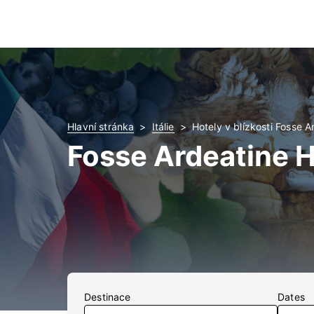
Hlavní stránka
Itálie
Hotely v blízkosti Fosse A
Fosse Ardeatine H
Destinace
Dates