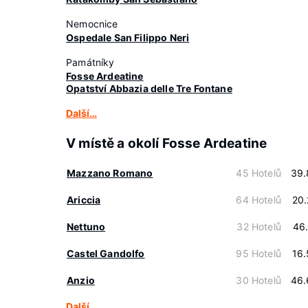
Nemocnice
Ospedale San Filippo Neri
Památníky
Fosse Ardeatine
Opatství Abbazia delle Tre Fontane
Další…
V místě a okolí Fosse Ardeatine
Mazzano Romano
45 Hotelů
39.
Ariccia
64 Hotelů
20
Nettuno
32 Hotelů
46
Castel Gandolfo
95 Hotelů
16
Anzio
30 Hotelů
46.
Další…