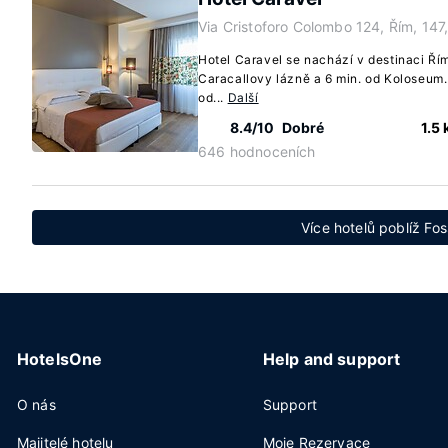
Via Cristoforo Colombo 124, Řím, 147,
Hotel Caravel se nachází v destinaci Řím
Caracallovy lázně a 6 min. od Koloseum.
od...
Další
8.4/10
Dobré
1.5
646 hodnoceních
Více hotelů poblíž Fo
HotelsOne
Help and support
O nás
Support
Majitelé hotelu
Moje Rezervace