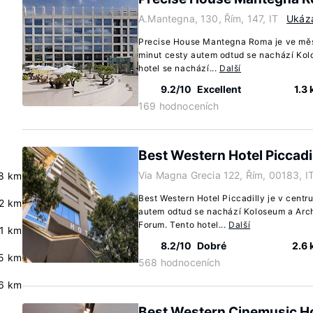
A.Mantegna, 130, Řím, 147, IT
Ukáz
Precise House Mantegna Roma je ve měs
minut cesty autem odtud se nachází Kol
hotel se nachází...
Další
9.2/10
Excellent
1.3
169 hodnoceních
Best Western Hotel Piccadi
Via Magna Grecia 122, Řím, 00183, I
8 km
Best Western Hotel Piccadilly je v centr
.2 km
autem odtud se nachází Koloseum a Arc
Forum. Tento hotel...
Další
.1 km
8.2/10
Dobré
2.6
.5 km
568 hodnoceních
6 km
Best Western Cinemusic Ho