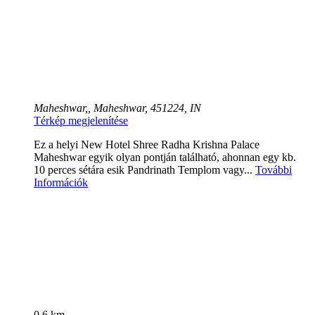
Maheshwar,, Maheshwar, 451224, IN
Térkép megjelenítése
Ez a helyi New Hotel Shree Radha Krishna Palace
Maheshwar egyik olyan pontján található, ahonnan egy kb.
10 perces sétára esik Pandrinath Templom vagy...
További
Információk
0.6 km