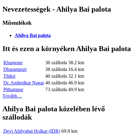
Nevezetességek - Ahilya Bai palota
Műemlékek
Ahilya Bai palota
Itt és ezen a környéken Ahilya Bai palota
Khargone
36 szálloda
38.2 km
Dharampuri
38 szálloda
16.4 km
Thikri
40 szálloda
32.1 km
Dr. Ambedkar Nagar
40 szálloda
46.9 km
Pithampur
73 szálloda
49.9 km
Tovább…
Ahilya Bai palota közelében lévő
szállodák
Devi Ahilyabai Holkar (IDR)
69.9 km