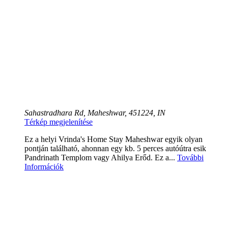
Sahastradhara Rd, Maheshwar, 451224, IN
Térkép megjelenítése
Ez a helyi Vrinda's Home Stay Maheshwar egyik olyan
pontján található, ahonnan egy kb. 5 perces autóútra esik
Pandrinath Templom vagy Ahilya Erőd. Ez a...
További
Információk