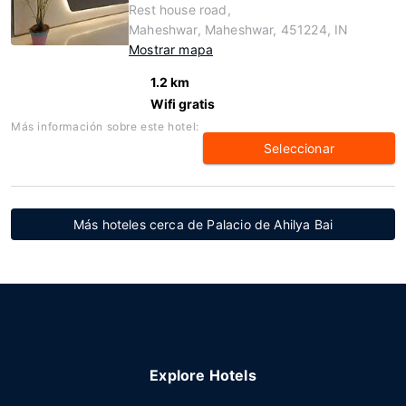
Rest house road,
Maheshwar, Maheshwar, 451224, IN
Mostrar mapa
1.2 km
Wifi gratis
Más información sobre este hotel:
Seleccionar
Más hoteles cerca de Palacio de Ahilya Bai
Explore Hotels