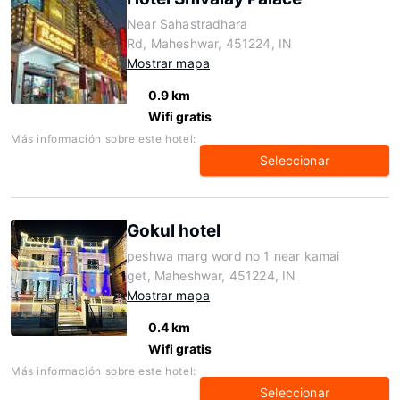
Near Sahastradhara
Rd, Maheshwar, 451224, IN
Mostrar mapa
0.9 km
Wifi gratis
Más información sobre este hotel:
Seleccionar
Gokul hotel
peshwa marg word no 1 near kamai
get, Maheshwar, 451224, IN
Mostrar mapa
0.4 km
Wifi gratis
Más información sobre este hotel:
Seleccionar