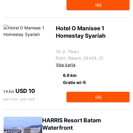
Välj
Hotel O Manisee 1
Homestay Syariah
16 Jl. Tiban
Point, Batam, 29424, ID
Visa karta
6.6 km
Gratis wi-fi
USD 10
FRÅN
Välj
per rum / per natt
HARRIS Resort Batam
Waterfront