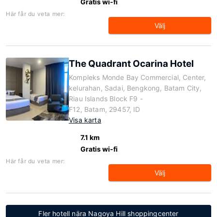
Gratis wi-fi
Här får du veta mer:
Välj
The Quadrant Ocarina Hotel
Kompleks Monde Bay Commercial, Center,
kelurahan, Sadai, Bengkong, Batam City,
Riau Islands Block F9 -
F12, Batam, 29457, ID
Visa karta
7.1 km
Gratis wi-fi
Här får du veta mer:
Välj
Fler hotell nära Nagoya Hill shoppingcenter