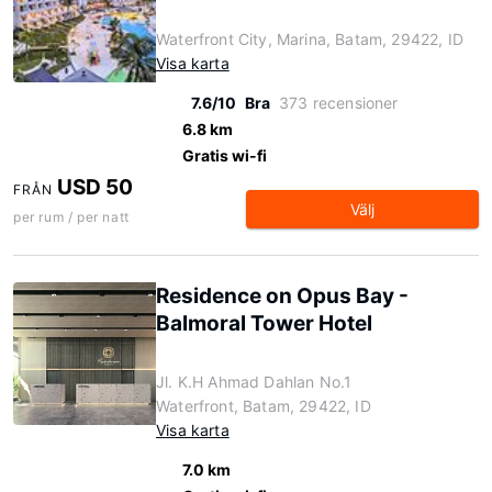
Waterfront City, Marina, Batam, 29422, ID
Visa karta
7.6/10
Bra
373 recensioner
6.8 km
Gratis wi-fi
USD 50
FRÅN
Välj
per rum / per natt
Residence on Opus Bay -
Balmoral Tower Hotel
Jl. K.H Ahmad Dahlan No.1
Waterfront, Batam, 29422, ID
Visa karta
7.0 km