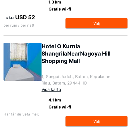
1.3 km
Gratis wi-fi
USD 52
FRÅN
Välj
per rum / per natt
Hotel O Kurnia
ShangrilaNearNagoya Hill
Shopping Mall
1, Sungai Jodoh, Batam, Kepulauan
Riau, Batam, 29444, ID
Visa karta
4.1 km
Gratis wi-fi
Här får du veta mer:
Välj