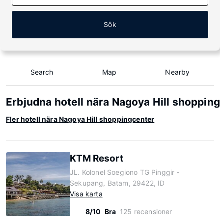
Sök
Search
Map
Nearby
Erbjudna hotell nära Nagoya Hill shoppin
Fler hotell nära Nagoya Hill shoppingcenter
KTM Resort
JL. Kolonel Soegiono TG Pinggir -
Sekupang, Batam, 29422, ID
Visa karta
8/10
Bra
125 recensioner