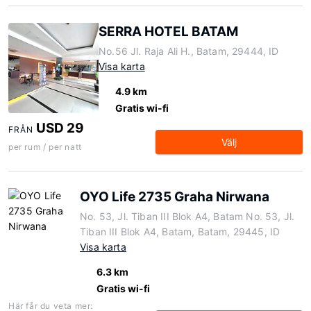
SERRA HOTEL BATAM
No.56 Jl. Raja Ali H., Batam, 29444, ID
Visa karta
4.9 km
Gratis wi-fi
USD 29
FRÅN
Välj
per rum / per natt
OYO Life 2735 Graha Nirwana
No. 53, Jl. Tiban III Blok A4, Batam No. 53, Jl.
Tiban III Blok A4, Batam, Batam, 29445, ID
Visa karta
6.3 km
Gratis wi-fi
Här får du veta mer: