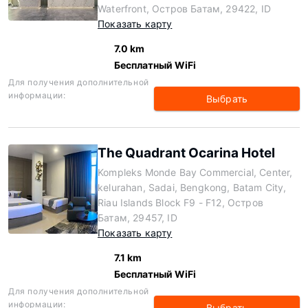
Waterfront, Остров Батам, 29422, ID
Показать карту
7.0 km
Бесплатный WiFi
Для получения дополнительной
информации:
Выбрать
The Quadrant Ocarina Hotel
Kompleks Monde Bay Commercial, Center,
kelurahan, Sadai, Bengkong, Batam City,
Riau Islands Block F9 - F12, Остров
Батам, 29457, ID
Показать карту
7.1 km
Бесплатный WiFi
Для получения дополнительной
информации:
Выбрать