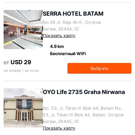
SERRA HOTEL BATAM
No.56 Jl. Raja Ali H., Остров
Батам, 29444, ID
Показать карту
4.9 km
Бесплатный WiFi
USD 29
ОТ
Выбрать
за номер / за ночь
OYO Life 2735 Graha Nirwana
No. 53, Jl. Tiban III Blok A4, Batam No.
53, Jl. Tiban III Blok A4, Batam, Остров
Батам, 29445, ID
Показать карту