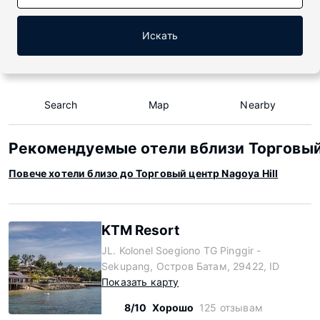
Искать
Search
Map
Nearby
Рекомендуемые отели вблизи Торговый 
Повече хотели близо до Торговый центр Nagoya Hill
KTM Resort
JL. Kolonel Soegiono TG Pinggir -
Sekupang, Остров Батам, 29422, ID
Показать карту
8/10
Хорошо
125 отзывам