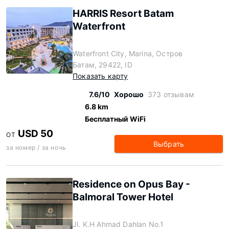
HARRIS Resort Batam
Waterfront
Waterfront City, Marina, Остров
Батам, 29422, ID
Показать карту
7.6/10
Хорошо
373 отзывам
6.8 km
Бесплатный WiFi
USD 50
ОТ
Выбрать
за номер / за ночь
Residence on Opus Bay -
Balmoral Tower Hotel
Jl. K.H Ahmad Dahlan No.1