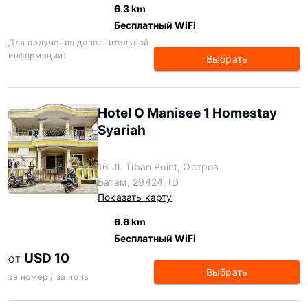
6.3 km
Бесплатный WiFi
Для получения дополнительной
информации:
Выбрать
Hotel O Manisee 1 Homestay
Syariah
16 Jl. Tiban Point, Остров
Батам, 29424, ID
Показать карту
6.6 km
Бесплатный WiFi
USD 10
ОТ
Выбрать
за номер / за ночь