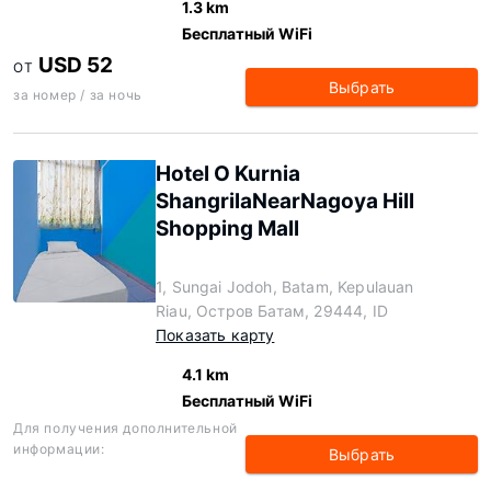
1.3 km
Бесплатный WiFi
USD 52
ОТ
Выбрать
за номер / за ночь
Hotel O Kurnia
ShangrilaNearNagoya Hill
Shopping Mall
1, Sungai Jodoh, Batam, Kepulauan
Riau, Остров Батам, 29444, ID
Показать карту
4.1 km
Бесплатный WiFi
Для получения дополнительной
информации:
Выбрать