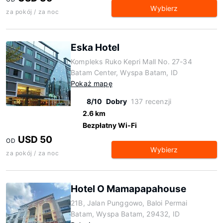
Wybierz
za pokój / za noc
Eska Hotel
Kompleks Ruko Kepri Mall No. 27-34
Batam Center, Wyspa Batam, ID
Pokaż mapę
8/10
Dobry
137 recenzji
2.6 km
Bezpłatny Wi-Fi
USD 50
OD
Wybierz
za pokój / za noc
Hotel O Mamapapahouse
21B, Jalan Punggowo, Baloi Permai
Batam, Wyspa Batam, 29432, ID