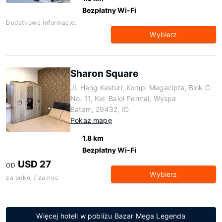
Bezpłatny Wi-Fi
Dodatkowe informacje:
Wybierz
Sharon Square
Jl. Hang Kesturi, Komp. Megacipta, Blok C
No. 11, Kel. Baloi Permai, Wyspa
Batam, 29432, ID
Pokaż mapę
1.8 km
Bezpłatny Wi-Fi
USD 27
OD
Wybierz
za pokój / za noc
Więcej hoteli w pobliżu Bazar Mega Legenda