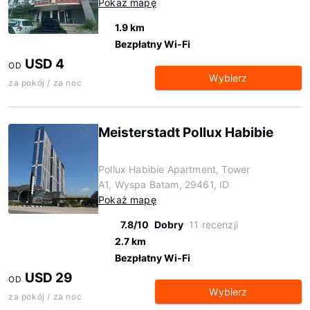
Pokaż mapę
1.9 km
Bezpłatny Wi-Fi
USD 4
OD
Wybierz
za pokój / za noc
Meisterstadt Pollux Habibie
Pollux Habibie Apartment, Tower
A1, Wyspa Batam, 29461, ID
Pokaż mapę
7.8/10
Dobry
11 recenzji
2.7 km
Bezpłatny Wi-Fi
USD 29
OD
Wybierz
za pokój / za noc