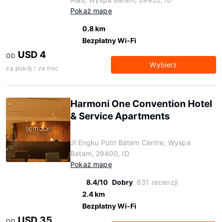
Pokaż mapę
0.8 km
Bezpłatny Wi-Fi
USD 4
OD
Wybierz
za pokój / za noc
Harmoni One Convention Hotel
& Service Apartments
Jl Engku Putri Batam Centre, Wyspa
Batam, 29400, ID
Pokaż mapę
8.4/10
Dobry
631 recenzji
2.4 km
Bezpłatny Wi-Fi
USD 35
OD