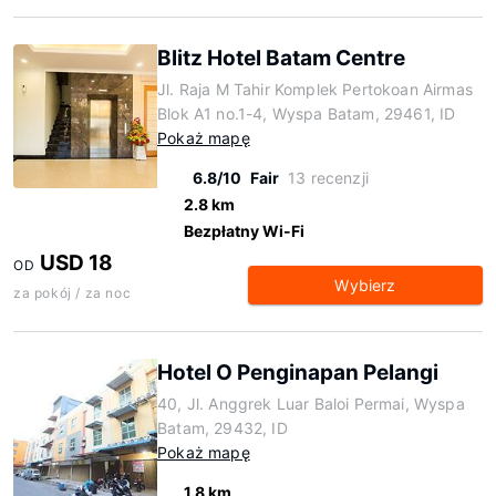
Blitz Hotel Batam Centre
Jl. Raja M Tahir Komplek Pertokoan Airmas
Blok A1 no.1-4, Wyspa Batam, 29461, ID
Pokaż mapę
6.8/10
Fair
13 recenzji
2.8 km
Bezpłatny Wi-Fi
USD 18
OD
Wybierz
za pokój / za noc
Hotel O Penginapan Pelangi
40, Jl. Anggrek Luar Baloi Permai, Wyspa
Batam, 29432, ID
Pokaż mapę
1.8 km