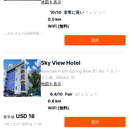
地図を表示
10/10
非常に良い
1 レビュー
0.5 km
WiFi (無料)
このホテルの詳細情報：
選択
Sky View Hotel
Komplek Palm Spring Blok B1 No. 1-3, バ
タム島, 29640, ID
地図を表示
6.4/10
Fair
20 レビュー
0.6 km
WiFi (無料)
USD 18
最安値
選択
1泊ごとの1室料金 / 1泊