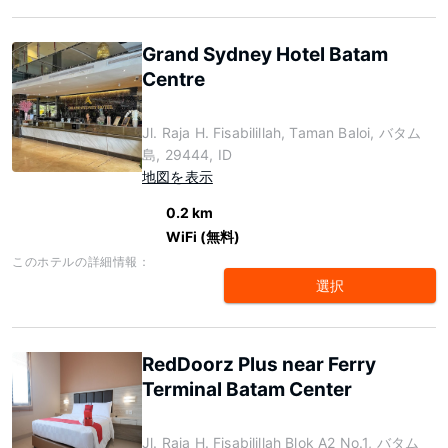
Grand Sydney Hotel Batam
Centre
Jl. Raja H. Fisabilillah, Taman Baloi, バタム
島, 29444, ID
地図を表示
0.2 km
WiFi (無料)
このホテルの詳細情報：
選択
RedDoorz Plus near Ferry
Terminal Batam Center
Jl. Raja H. Fisabilillah Blok A2 No.1, バタム