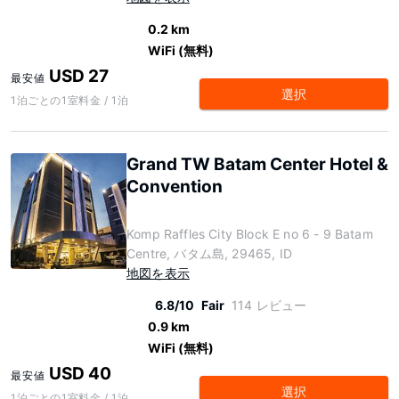
0.2 km
WiFi (無料)
USD 27
最安値
選択
1泊ごとの1室料金 / 1泊
Grand TW Batam Center Hotel &
Convention
Komp Raffles City Block E no 6 - 9 Batam
Centre, バタム島, 29465, ID
地図を表示
6.8/10
Fair
114 レビュー
0.9 km
WiFi (無料)
USD 40
最安値
選択
1泊ごとの1室料金 / 1泊