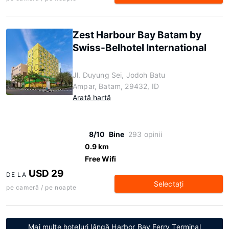
Zest Harbour Bay Batam by
Swiss-Belhotel International
Jl. Duyung Sei, Jodoh Batu
Ampar, Batam, 29432, ID
Arată hartă
8/10
Bine
293 opinii
0.9 km
Free Wifi
USD 29
DE LA
Selectaţi
pe cameră / pe noapte
Mai multe hoteluri lângă Harbor Bay Ferry Terminal