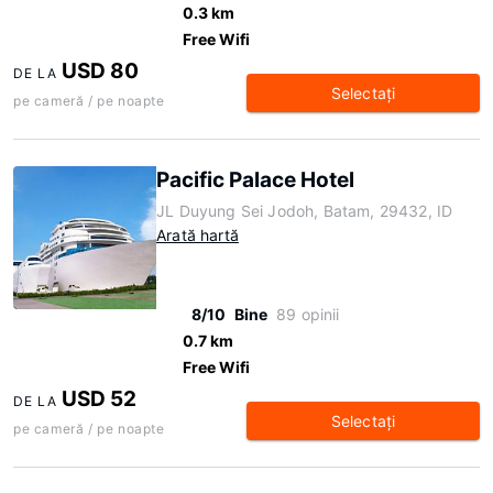
0.3 km
Free Wifi
USD 80
DE LA
Selectaţi
pe cameră / pe noapte
Pacific Palace Hotel
JL Duyung Sei Jodoh, Batam, 29432, ID
Arată hartă
8/10
Bine
89 opinii
0.7 km
Free Wifi
USD 52
DE LA
Selectaţi
pe cameră / pe noapte