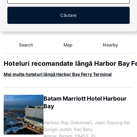
Căutare
Search
Map
Nearby
Hoteluri recomandate lângă Harbor Bay F
Mai multe hoteluri lângă Harbor Bay Ferry Terminal
Batam Marriott Hotel Harbour
Bay
Harbour Bay Downtown, Jalan Duyung Kel
Sungai Jodoh, Kec Batu
Ampar, Batam, 29453, ID