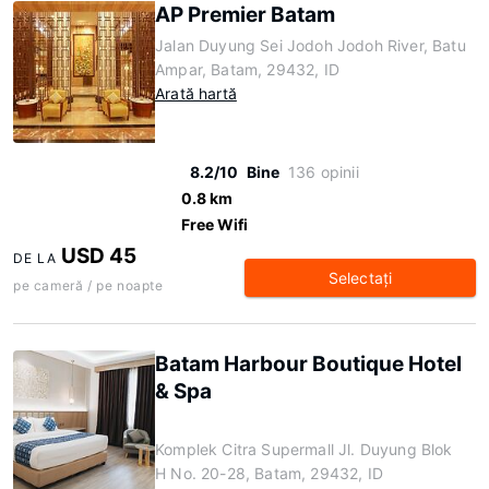
AP Premier Batam
Jalan Duyung Sei Jodoh Jodoh River, Batu
Ampar, Batam, 29432, ID
Arată hartă
8.2/10
Bine
136 opinii
0.8 km
Free Wifi
USD 45
DE LA
Selectaţi
pe cameră / pe noapte
Batam Harbour Boutique Hotel
& Spa
Komplek Citra Supermall Jl. Duyung Blok
H No. 20-28, Batam, 29432, ID