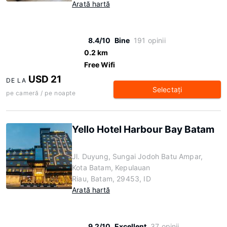
Arată hartă
8.4/10
Bine
191 opinii
0.2 km
Free Wifi
USD 21
DE LA
Selectaţi
pe cameră / pe noapte
Yello Hotel Harbour Bay Batam
Jl. Duyung, Sungai Jodoh Batu Ampar,
Kota Batam, Kepulauan
Riau, Batam, 29453, ID
Arată hartă
9.2/10
Excellent
37 opinii