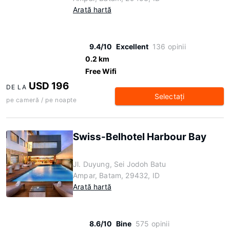
Arată hartă
9.4/10
Excellent
136 opinii
0.2 km
Free Wifi
USD 196
DE LA
Selectaţi
pe cameră / pe noapte
Swiss-Belhotel Harbour Bay
Jl. Duyung, Sei Jodoh Batu
Ampar, Batam, 29432, ID
Arată hartă
8.6/10
Bine
575 opinii