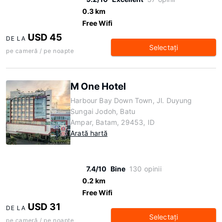
0.3 km
Free Wifi
USD 45
DE LA
Selectaţi
pe cameră / pe noapte
M One Hotel
Harbour Bay Down Town, Jl. Duyung
Sungai Jodoh, Batu
Ampar, Batam, 29453, ID
Arată hartă
7.4/10
Bine
130 opinii
0.2 km
Free Wifi
USD 31
DE LA
Selectaţi
pe cameră / pe noapte