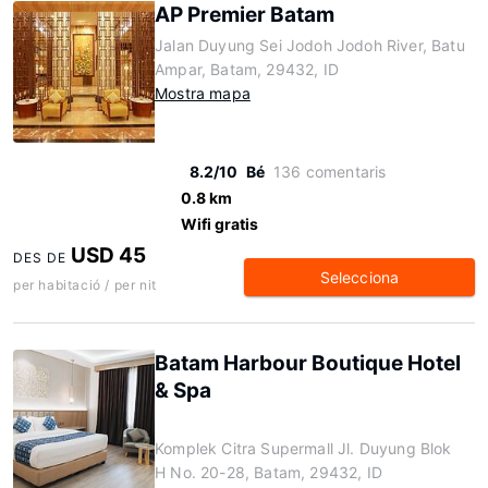
AP Premier Batam
Jalan Duyung Sei Jodoh Jodoh River, Batu
Ampar, Batam, 29432, ID
Mostra mapa
8.2/10
Bé
136 comentaris
0.8 km
Wifi gratis
USD 45
DES DE
Selecciona
per habitació / per nit
Batam Harbour Boutique Hotel
& Spa
Komplek Citra Supermall Jl. Duyung Blok
H No. 20-28, Batam, 29432, ID