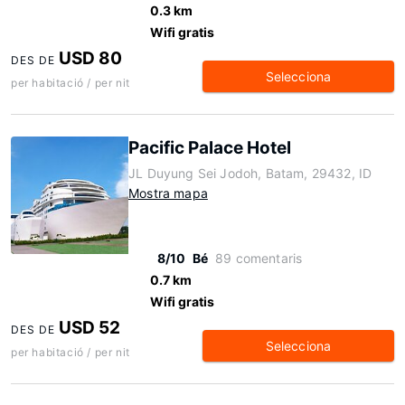
0.3 km
Wifi gratis
USD 80
DES DE
Selecciona
per habitació / per nit
Pacific Palace Hotel
JL Duyung Sei Jodoh, Batam, 29432, ID
Mostra mapa
8/10
Bé
89 comentaris
0.7 km
Wifi gratis
USD 52
DES DE
Selecciona
per habitació / per nit