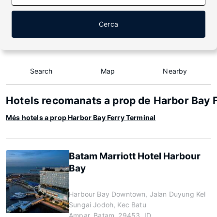
Cerca
Search
Map
Nearby
Hotels recomanats a prop de Harbor Bay 
Més hotels a prop Harbor Bay Ferry Terminal
Batam Marriott Hotel Harbour
Bay
Harbour Bay Downtown, Jalan Duyung Kel
Sungai Jodoh, Kec Batu
Ampar, Batam, 29453, ID