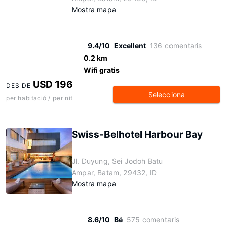
Mostra mapa
9.4/10
Excellent
136 comentaris
0.2 km
Wifi gratis
USD 196
DES DE
Selecciona
per habitació / per nit
Swiss-Belhotel Harbour Bay
Jl. Duyung, Sei Jodoh Batu
Ampar, Batam, 29432, ID
Mostra mapa
8.6/10
Bé
575 comentaris