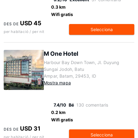
0.3 km
Wifi gratis
USD 45
DES DE
Selecciona
per habitació / per nit
M One Hotel
Harbour Bay Down Town, Jl. Duyung
Sungai Jodoh, Batu
Ampar, Batam, 29453, ID
Mostra mapa
7.4/10
Bé
130 comentaris
0.2 km
Wifi gratis
USD 31
DES DE
Selecciona
per habitació / per nit