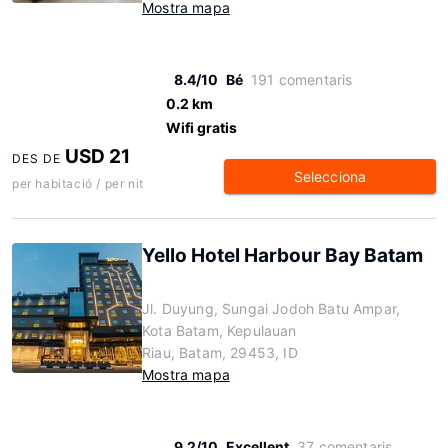
Mostra mapa
8.4/10
Bé
191 comentaris
0.2 km
Wifi gratis
USD 21
DES DE
Selecciona
per habitació / per nit
Yello Hotel Harbour Bay Batam
Jl. Duyung, Sungai Jodoh Batu Ampar,
Kota Batam, Kepulauan
Riau, Batam, 29453, ID
Mostra mapa
9.2/10
Excellent
37 comentaris