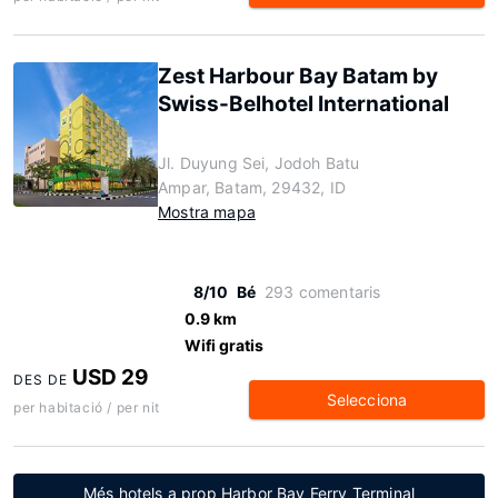
Zest Harbour Bay Batam by
Swiss-Belhotel International
Jl. Duyung Sei, Jodoh Batu
Ampar, Batam, 29432, ID
Mostra mapa
8/10
Bé
293 comentaris
0.9 km
Wifi gratis
USD 29
DES DE
Selecciona
per habitació / per nit
Més hotels a prop Harbor Bay Ferry Terminal