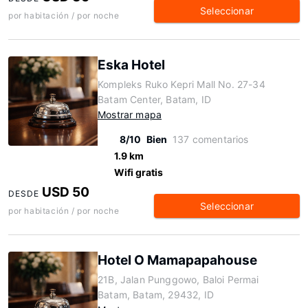
Seleccionar
por habitación / por noche
Eska Hotel
Kompleks Ruko Kepri Mall No. 27-34
Batam Center, Batam, ID
Mostrar mapa
8/10
Bien
137 comentarios
1.9 km
Wifi gratis
USD 50
DESDE
Seleccionar
por habitación / por noche
Hotel O Mamapapahouse
21B, Jalan Punggowo, Baloi Permai
Batam, Batam, 29432, ID