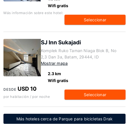
Wifi gratis
Más información sobre este hotel:
Seleccionar
SJ Inn Sukajadi
Komplek Ruko Taman Niaga Blok B, No
2,3 Dan 3a, Batam, 29444, ID
Mostrar mapa
2.3 km
Wifi gratis
USD 10
DESDE
Seleccionar
por habitación / por noche
Más hoteles cerca de Parque para bicicletas Drak