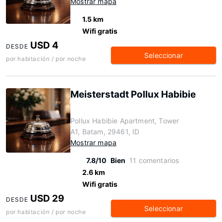
Mostrar mapa
1.5 km
Wifi gratis
USD 4
DESDE
Seleccionar
por habitación / por noche
Meisterstadt Pollux Habibie
Pollux Habibie Apartment, Tower
A1, Batam, 29461, ID
Mostrar mapa
7.8/10
Bien
11 comentarios
2.6 km
Wifi gratis
USD 29
DESDE
Seleccionar
por habitación / por noche