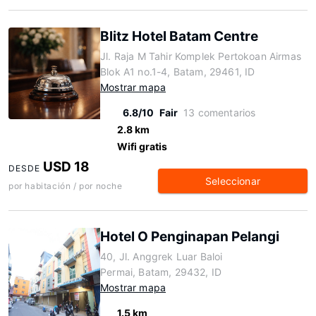
Blitz Hotel Batam Centre
Jl. Raja M Tahir Komplek Pertokoan Airmas
Blok A1 no.1-4, Batam, 29461, ID
Mostrar mapa
6.8/10
Fair
13 comentarios
2.8 km
Wifi gratis
USD 18
DESDE
Seleccionar
por habitación / por noche
Hotel O Penginapan Pelangi
40, Jl. Anggrek Luar Baloi
Permai, Batam, 29432, ID
Mostrar mapa
1.5 km