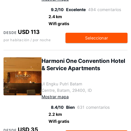
9.2/10
Excelente
494 comentarios
2.4 km
Wifi gratis
USD 113
DESDE
Seleccionar
por habitación / por noche
Harmoni One Convention Hotel
& Service Apartments
Jl Engku Putri Batam
Centre, Batam, 29400, ID
Mostrar mapa
8.4/10
Bien
631 comentarios
2.2 km
Wifi gratis
USD 35
DESDE