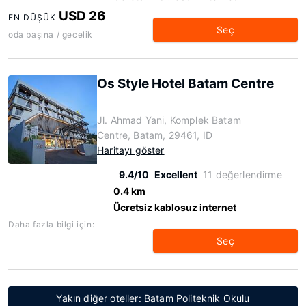
USD 26
EN DÜŞÜK
Seç
oda başına / gecelik
Os Style Hotel Batam Centre
Jl. Ahmad Yani, Komplek Batam
Centre, Batam, 29461, ID
Haritayı göster
9.4/10
Excellent
11 değerlendirme
0.4 km
Ücretsiz kablosuz internet
Daha fazla bilgi için:
Seç
Yakın diğer oteller: Batam Politeknik Okulu