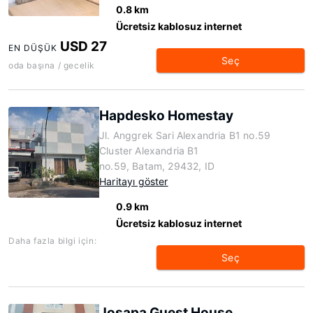
0.8 km
Ücretsiz kablosuz internet
USD 27
EN DÜŞÜK
Seç
oda başına / gecelik
Hapdesko Homestay
Jl. Anggrek Sari Alexandria B1 no.59
Cluster Alexandria B1
no.59, Batam, 29432, ID
Haritayı göster
0.9 km
Ücretsiz kablosuz internet
Daha fazla bilgi için:
Seç
Josapa Guest House