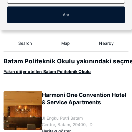
Ara
Search
Map
Nearby
Batam Politeknik Okulu yakınındaki seçme
Yakın diğer oteller: Batam Politeknik Okulu
Harmoni One Convention Hotel
& Service Apartments
Jl Engku Putri Batam
Centre, Batam, 29400, ID
Haritayı göster