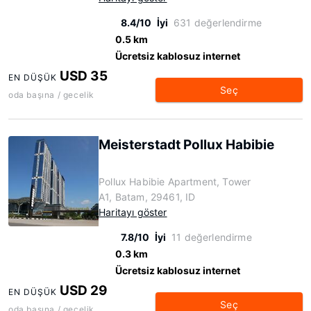
8.4/10
İyi
631 değerlendirme
0.5 km
Ücretsiz kablosuz internet
USD 35
EN DÜŞÜK
Seç
oda başına / gecelik
Meisterstadt Pollux Habibie
Pollux Habibie Apartment, Tower
A1, Batam, 29461, ID
Haritayı göster
7.8/10
İyi
11 değerlendirme
0.3 km
Ücretsiz kablosuz internet
USD 29
EN DÜŞÜK
Seç
oda başına / gecelik