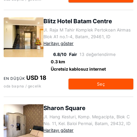
Blitz Hotel Batam Centre
Jl. Raja M Tahir Komplek Pertokoan Airmas
Blok A1 no.1-4, Batam, 29461, ID
Haritayı göster
6.8/10
Fair
13 değerlendirme
0.3 km
Ücretsiz kablosuz internet
USD 18
EN DÜŞÜK
Seç
oda başına / gecelik
Sharon Square
Jl. Hang Kesturi, Komp. Megacipta, Blok C
No. 11, Kel. Baloi Permai, Batam, 29432, ID
Haritayı göster