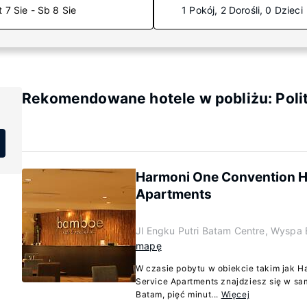
t 7 Sie - Sb 8 Sie
1 Pokój, 2 Dorośli, 0 Dzieci
Rekomendowane hotele w pobliżu: Poli
Harmoni One Convention Ho
Apartments
Jl Engku Putri Batam Centre, Wyspa
mapę
W czasie pobytu w obiekcie takim jak H
Service Apartments znajdziesz się w s
Batam, pięć minut...
Więcej