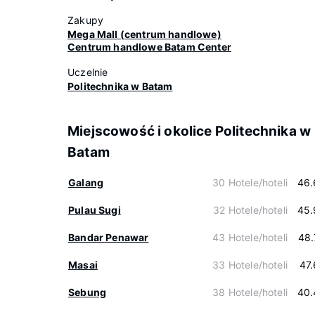
Zakupy
Mega Mall (centrum handlowe)
Centrum handlowe Batam Center
Uczelnie
Politechnika w Batam
Miejscowość i okolice Politechnika w
Batam
Galang
30 Hotele/hoteli
46.
Pulau Sugi
32 Hotele/hoteli
45.
Bandar Penawar
43 Hotele/hoteli
48.
Masai
33 Hotele/hoteli
47
Sebung
38 Hotele/hoteli
40.