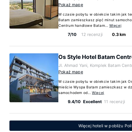
Pokaż mapę
W czasie pobytu w obiekcie takim jak t
Batam zamieszkasz pięć minut samochod
Centrum handlowe Batam...
Więcej
7/10
12 recenzji
0.3 km
Os Style Hotel Batam Centr
Jl. Ahmad Yani, Komplek Batam Cent
Pokaż mapę
W czasie pobytu w obiekcie takim jak O
mieście Wyspa Batam zamieszkasz w dzi
samochodem od...
Więcej
9.4/10
Excellent
11 recenzji
Więcej hoteli w pobliżu Po