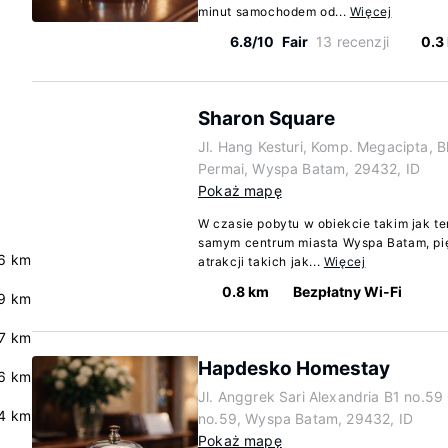
minut samochodem od...
Więcej
6.8/10
Fair
13 recenzji
0.3
Sharon Square
Jl. Hang Kesturi, Komp. Megacipta, Bl
Permai, Wyspa Batam, 29432, ID
Pokaż mapę
W czasie pobytu w obiekcie takim jak te
samym centrum miasta Wyspa Batam, p
6 km
atrakcji takich jak...
Więcej
0.8 km
Bezpłatny Wi-Fi
9 km
7 km
Hapdesko Homestay
.6 km
Jl. Anggrek Sari Alexandria B1 no.59 
4 km
no.59, Wyspa Batam, 29432, ID
Pokaż mapę