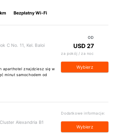
 km
Bezpłatny Wi-Fi
OD
ok C No. 11, Kel. Baloi
USD 27
za pokój / za noc
Wybierz
n aparthotel znajdziesz się w
ięć minut samochodem od
Dodatkowe informacje:
Cluster Alexandria B1
Wybierz