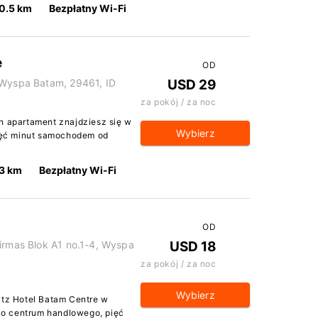
0.5 km
Bezpłatny Wi-Fi
e
OD
 Wyspa Batam, 29461, ID
USD 29
za pokój / za noc
n apartament znajdziesz się w
Wybierz
ięć minut samochodem od
3 km
Bezpłatny Wi-Fi
OD
Airmas Blok A1 no.1-4, Wyspa
USD 18
za pokój / za noc
Wybierz
itz Hotel Batam Centre w
o centrum handlowego, pięć