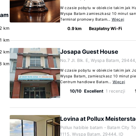
W czasie pobytu w obiekcie takim jak 
Wyspa Batam zamieszkasz 10 minut samo
tam
Terminal promowy Batam...
Więcej
.2 km
0.9 km
Bezpłatny Wi-Fi
.1 km
Josapa Guest House
2 km
No.7 Jl. Blk. E, Wyspa Batam, 29444,
.8 km
W czasie pobytu w obiekcie takim jak 
Wyspa Batam, zamieszkasz 10 minut piec
Centrum handlowe Batam...
Więcej
10/10
Excellent
1 recenzji
Lovina at Pollux Meistersta
Pollux habibie batam - Batam City Tow
1115, Wyspa Batam, 29444, ID