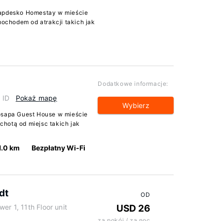
Hapdesko Homestay w mieście
chodem od atrakcji takich jak
Dodatkowe informacje:
 ID
Pokaż mapę
Wybierz
Josapa Guest House w mieście
hotą od miejsc takich jak
1.0 km
Bezpłatny Wi-Fi
dt
OD
er 1, 11th Floor unit
USD 26
za pokój / za noc