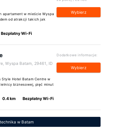
Wybierz
en apartament w mieście Wyspa
em od atrakcji takich jak
Bezpłatny Wi-Fi
e
Dodatkowe informacje:
re, Wyspa Batam, 29461, ID
Wybierz
s Style Hotel Batam Centre w
elnicy biznesowej, pięć minut
0.4 km
Bezpłatny Wi-Fi
litechnika w Batam