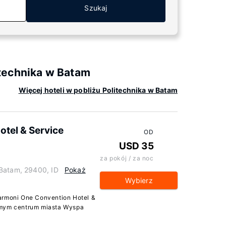
Szukaj
technika w Batam
Więcej hoteli w pobliżu Politechnika w Batam
tel & Service
OD
USD 35
za pokój / za noc
 Batam, 29400, ID
Pokaż
Wybierz
armoni One Convention Hotel &
amym centrum miasta Wyspa