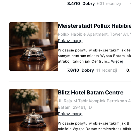
8.4/10
Dobry
631 recenzji
Meisterstadt Pollux Habibi
Pollux Habibie Apartment, Tower A1,
Pokaż mapę
W czasie pobytu w obiekcie takim jak te
samym centrum miasta Wyspa Batam, p
atrakcji takich jak Centrum...
Więcej
7.8/10
Dobry
11 recenzji
0.
Blitz Hotel Batam Centre
Jl. Raja M Tahir Komplek Pertokoan 
Batam, 29461, ID
Pokaż mapę
W czasie pobytu w obiekcie takim jak Bl
mieście Wyspa Batam zamieszkasz blisk