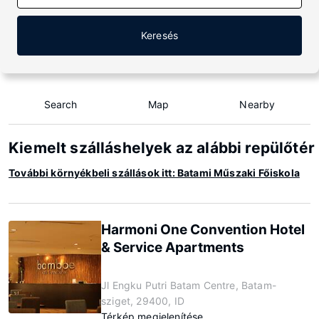
Keresés
Search
Map
Nearby
Kiemelt szálláshelyek az alábbi repülőté
További környékbeli szállások itt: Batami Műszaki Főiskola
Harmoni One Convention Hotel
& Service Apartments
Jl Engku Putri Batam Centre, Batam-
sziget, 29400, ID
Térkép megjelenítése