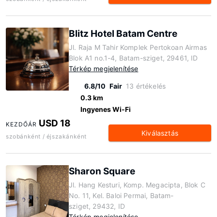
Blitz Hotel Batam Centre
Jl. Raja M Tahir Komplek Pertokoan Airmas
Blok A1 no.1-4, Batam-sziget, 29461, ID
Térkép megjelenítése
6.8/10
Fair
13 értékelés
0.3 km
Ingyenes Wi-Fi
USD 18
KEZDŐÁR
Kiválasztás
szobánként / éjszakánként
Sharon Square
Jl. Hang Kesturi, Komp. Megacipta, Blok C
No. 11, Kel. Baloi Permai, Batam-
sziget, 29432, ID
Térkép megjelenítése