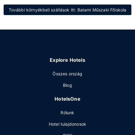
További környékbeli szállások itt: Batami Műszaki Főiskola
Explore Hotels
Összes ország
Blog
HotelsOne
Rólunk
Hotel tulajdonosok