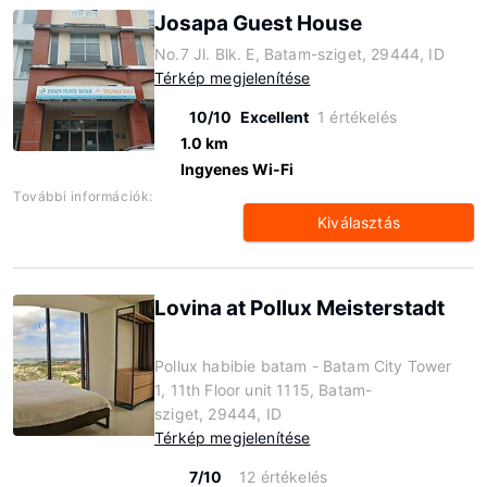
Josapa Guest House
No.7 Jl. Blk. E, Batam-sziget, 29444, ID
Térkép megjelenítése
10/10
Excellent
1 értékelés
1.0 km
Ingyenes Wi-Fi
További információk:
Kiválasztás
Lovina at Pollux Meisterstadt
Pollux habibie batam - Batam City Tower
1, 11th Floor unit 1115, Batam-
sziget, 29444, ID
Térkép megjelenítése
7/10
12 értékelés