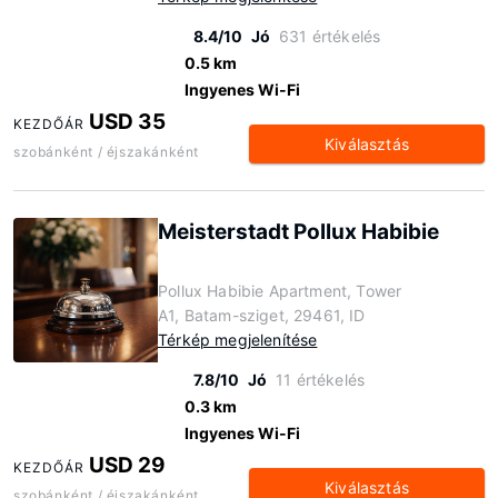
8.4/10
Jó
631 értékelés
0.5 km
Ingyenes Wi-Fi
USD 35
KEZDŐÁR
Kiválasztás
szobánként / éjszakánként
Meisterstadt Pollux Habibie
Pollux Habibie Apartment, Tower
A1, Batam-sziget, 29461, ID
Térkép megjelenítése
7.8/10
Jó
11 értékelés
0.3 km
Ingyenes Wi-Fi
USD 29
KEZDŐÁR
Kiválasztás
szobánként / éjszakánként