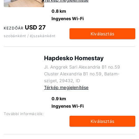
0.8 km
Ingyenes Wi-Fi
USD 27
KEZDŐÁR
Kiválasztás
szobánként / éjszakánként
Hapdesko Homestay
Jl. Anggrek Sari Alexandria B1 no.59
Cluster Alexandria B1 no.59, Batam-
sziget, 29432, ID
Térkép megjelenítése
0.9 km
Ingyenes Wi-Fi
További információk:
Kiválasztás