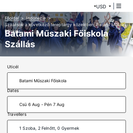
USD
Főoldal
Indonézia
Szállások a következő tereptárgy közelében: Batami Műszaki
Batami Műszaki Főiskola
Főiskola
Szállás
Uticél
Dates
Csü 6 Aug - Pén 7 Aug
Travellers
1 Szoba, 2 Felnőtt, 0 Gyermek