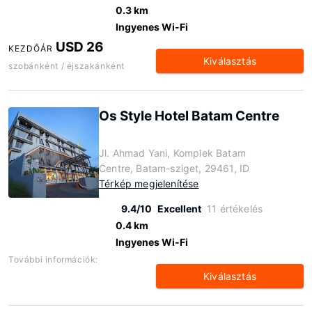
0.3 km
Ingyenes Wi-Fi
USD 26
KEZDŐÁR
Kiválasztás
szobánként / éjszakánként
Os Style Hotel Batam Centre
Jl. Ahmad Yani, Komplek Batam
Centre, Batam-sziget, 29461, ID
Térkép megjelenítése
9.4/10
Excellent
11 értékelés
0.4 km
Ingyenes Wi-Fi
További információk:
Kiválasztás