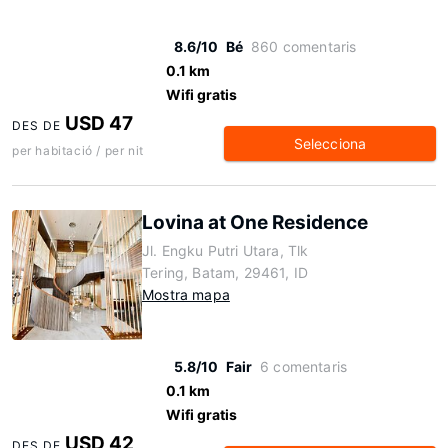
8.6/10
Bé
860 comentaris
0.1 km
Wifi gratis
USD 47
DES DE
Selecciona
per habitació / per nit
Lovina at One Residence
Jl. Engku Putri Utara, Tlk
Tering, Batam, 29461, ID
Mostra mapa
5.8/10
Fair
6 comentaris
0.1 km
Wifi gratis
USD 42
DES DE