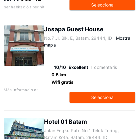
Selecciona
per habitació / per nit
Josapa Guest House
No.7 Jl. Blk. E, Batam, 29444, ID
Mostra
mapa
10/10
Excellent
1 comentaris
0.5 km
Wifi gratis
Més informació a:
Selecciona
Hotel 01 Batam
Jalan Engku Putri No.1 Teluk Tering,
Batam Kota, Batam, 29444, ID