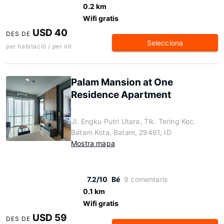
0.2 km
Wifi gratis
USD 40
DES DE
Selecciona
per habitació / per nit
Palam Mansion at One
Residence Apartment
Jl. Engku Putri Utara, Tlk. Tering Kec.
Batam Kota, Batam, 29461, ID
Mostra mapa
7.2/10
Bé
9 comentaris
0.1 km
Wifi gratis
USD 59
DES DE