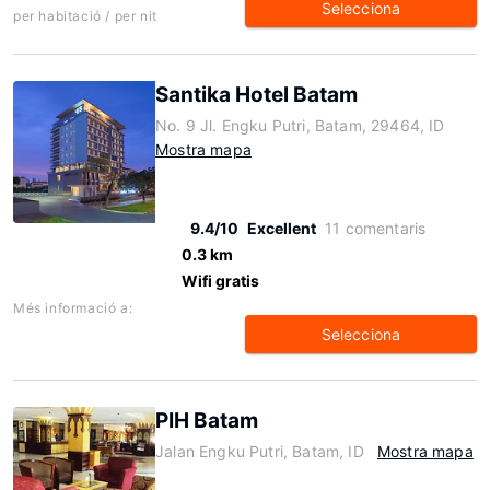
Selecciona
per habitació / per nit
Santika Hotel Batam
No. 9 Jl. Engku Putri, Batam, 29464, ID
Mostra mapa
9.4/10
Excellent
11 comentaris
0.3 km
Wifi gratis
Més informació a:
Selecciona
PIH Batam
Jalan Engku Putri, Batam, ID
Mostra mapa