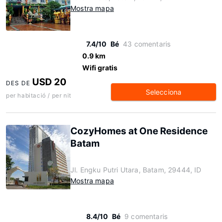
Mostra mapa
7.4/10
Bé
43 comentaris
0.9 km
Wifi gratis
USD 20
DES DE
Selecciona
per habitació / per nit
CozyHomes at One Residence
Batam
Jl. Engku Putri Utara, Batam, 29444, ID
Mostra mapa
8.4/10
Bé
9 comentaris