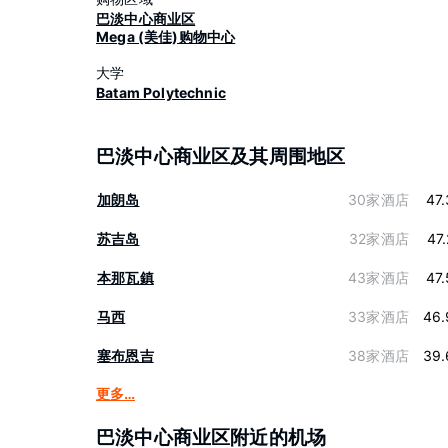
巴淡中心商业区
Mega (美佳)购物中心
大学
Batam Polytechnic
巴淡中心商业区及其周围地区
加朗岛
30家酒店
47
苏吉岛
32家酒店
47
本那瓦鎮
43家酒店
47
马西
33家酒店
46.
塞布恩吉
38家酒店
39.
更多…
巴淡中心商业区附近的机场