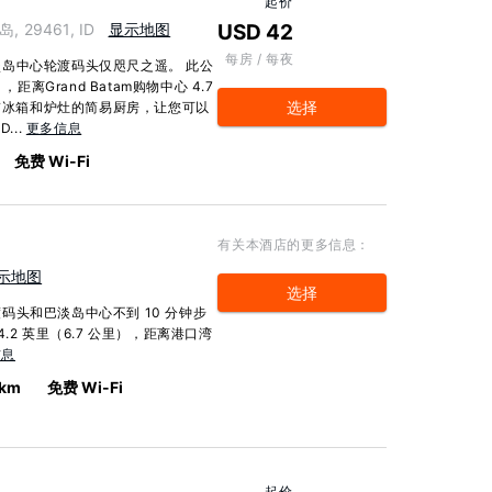
起价
淡岛, 29461, ID
显示地图
USD 42
每房 / 每夜
岛中心轮渡码头仅咫尺之遥。 此公
距离Grand Batam购物中心 4.7
选择
供带冰箱和炉灶的简易厨房，让您可以
...
更多信息
免费 Wi-Fi
有关本酒店的更多信息：
示地图
选择
头和巴淡岛中心不到 10 分钟步
2 英里（6.7 公里），距离港口湾
信息
 km
免费 Wi-Fi
起价