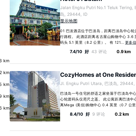
Jalan Engku Putri No.1 Teluk Tering
岛, 29444, ID
显示地图
01 巴淡酒店位于巴淡岛，距离巴淡岛中心轮
行路程。 此酒店距离名古屋山购物中心 3.6 
码头 5.1 英里（8.2 公里）。 有 121...
更多
7.4/10
好
43 评论
0.9 km
.3 km
.2 km
CozyHomes at One Reside
Jl. Engku Putri Utara, 巴淡岛, 29444,
.5 km
巴淡岛一号住宅的舒适之家坐落于巴淡岛中
9 km
心轮渡码头仅咫尺之遥。 此公寓距离巴淡中心商业
离Mega (美佳)购物中心 0.4 英里（0.7 公里）
6 km
8.4/10
好
9 评论
0.2 km