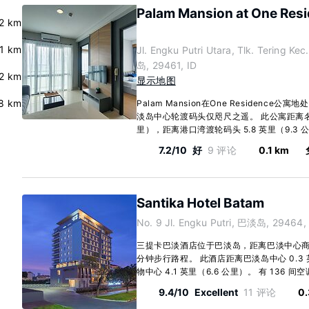
Palam Mansion at One Res
.2 km
.1 km
Jl. Engku Putri Utara, Tlk. Tering K
岛, 29461, ID
2 km
显示地图
.8 km
Palam Mansion在One Residenc
淡岛中心轮渡码头仅咫尺之遥。 此公寓距离名古屋
里），距离港口湾渡轮码头 5.8 英里（9.3 公里
7.2/10
好
9 评论
0.1 km
Santika Hotel Batam
No. 9 Jl. Engku Putri, 巴淡岛, 29464,
三提卡巴淡酒店位于巴淡岛，距离巴淡中心商
分钟步行路程。 此酒店距离巴淡岛中心 0.3
物中心 4.1 英里（6.6 公里）。 有 136 间空
9.4/10
Excellent
11 评论
0.