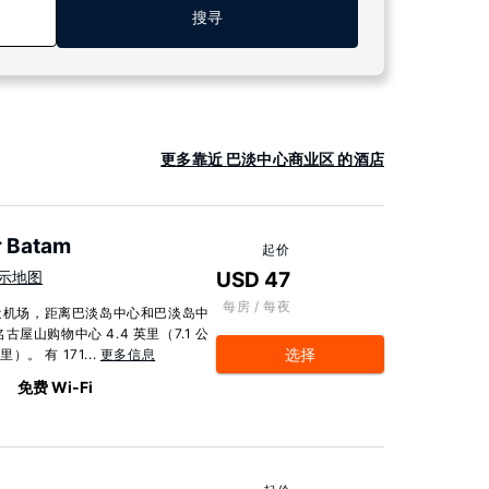
搜寻
更多靠近 巴淡中心商业区 的酒店
r Batam
起价
示地图
USD 47
每房 / 每夜
邻近机场，距离巴淡岛中心和巴淡岛中
山购物中心 4.4 英里（7.1 公
选择
。 有 171...
更多信息
免费 Wi-Fi