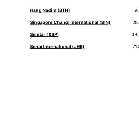
Hang Nadim (BTH)
9
Singapore Changi International (SIN)
28
Seletar (XSP)
39.
Senai International (JHB)
71