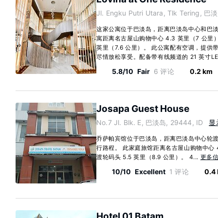
Jl. Engku Putri Utara, Tlk Tering, 巴
这家公寓位于巴淡岛，距离巴淡岛中心和巴淡
寓距离名古屋山购物中心 4.3 英里（7 公里），
英里（7.6 公里）。 此公寓配有空调，提
尽情放松享受。配备带有线频道的 21 英寸LED
5.8/10
Fair
6 评论
0.2 km
Josapa Guest House
No.7 Jl. Blk. E, 巴淡岛, 29444, ID
显
乔萨帕宾馆位于巴淡岛，距离巴淡岛中心轮渡码
行路程。 此家庭旅馆距离名古屋山购物中心 4.
渡轮码头 5.5 英里（8.9 公里）。 4...
更多
10/10
Excellent
1 评论
0.4
Hotel 01 Batam