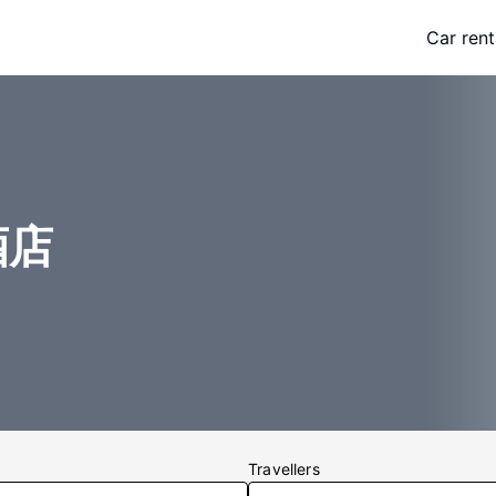
Car rent
酒店
Travellers