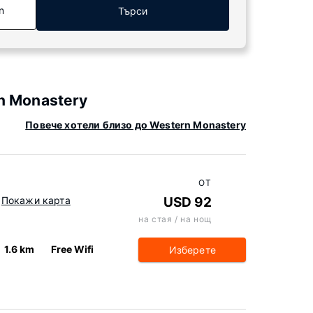
n
Търси
n Monastery
Повече хотели близо до Western Monastery
ОТ
Покажи карта
USD 92
на стая / на нощ
1.6 km
Free Wifi
Изберете