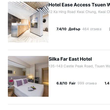
Hotel Ease Access Tsuen 
12 Ka Hing Road Kwai Chung, Kwai C
7.4/10
Добър
464 отзива
Silka Far East Hotel
135-143 Castle Peak Road, Tsuen W
6.8/10
Fair
999 отзива
1.4