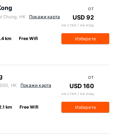
Kong
ОТ
ai Chung, HK
Покажи карта
USD 92
на стая / на нощ
1.4 km
Free Wifi
Изберете
g
ОТ
0000, HK
Покажи карта
USD 160
на стая / на нощ
2.1 km
Free Wifi
Изберете