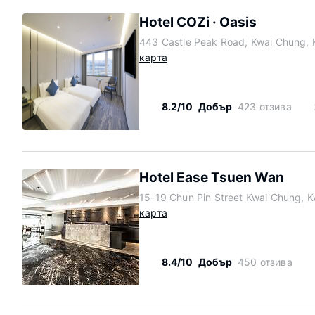
Hotel COZi · Oasis
443 Castle Peak Road, Kwai Chung, 
карта
8.2/10
Добър
423 отзива
Hotel Ease Tsuen Wan
15-19 Chun Pin Street Kwai Chung, 
карта
8.4/10
Добър
450 отзива