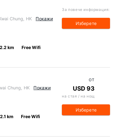
За повече информация:
Kwai Chung, HK
Покажи
Изберете
2.2 km
Free Wifi
ОТ
Kwai Chung, HK
Покажи
USD 93
на стая / на нощ
Изберете
2.1 km
Free Wifi