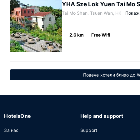
YHA Sze Lok Yuen Tai Mo S
Tai Mo Shan, Tsuen Wan, HK
Покаж
2.6 km
Free Wifi
Повече хотели близо до W
HotelsOne
Help and support
За нас
Support