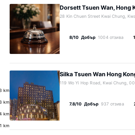
Dorsett Tsuen Wan, Hong 
28 Kin Chuen Street Kwai Chung, Kw
8/10
Добър
1004 отзива
Silka Tsuen Wan Hong Kon
119 Wo Yi Hop Road, Kwai Chung, 0
.3 km
3 km
7.8/10
Добър
937 отзива
4 km
.1 km