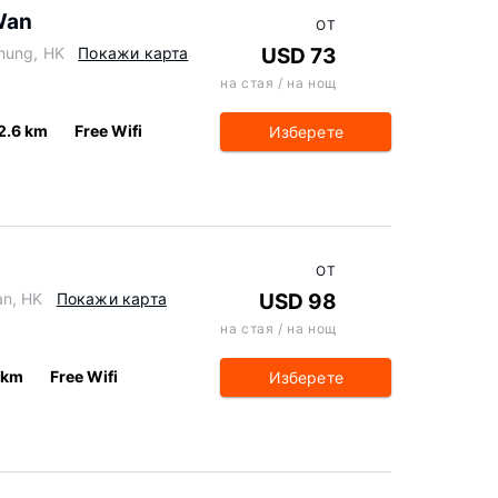
Wan
ОТ
hung, HK
Покажи карта
USD 73
на стая / на нощ
2.6 km
Free Wifi
Изберете
ОТ
an, HK
Покажи карта
USD 98
на стая / на нощ
 km
Free Wifi
Изберете