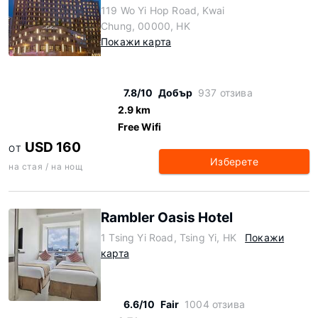
119 Wo Yi Hop Road, Kwai
Chung, 00000, HK
Покажи карта
7.8/10
Добър
937 отзива
2.9 km
Free Wifi
USD 160
ОТ
Изберете
на стая / на нощ
Rambler Oasis Hotel
1 Tsing Yi Road, Tsing Yi, HK
Покажи
карта
6.6/10
Fair
1004 отзива