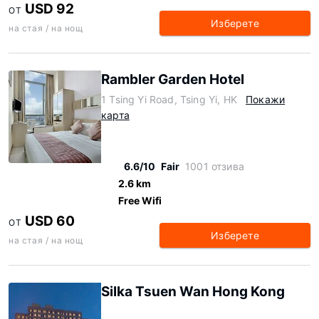
USD 92
ОТ
Изберете
на стая / на нощ
Rambler Garden Hotel
1 Tsing Yi Road, Tsing Yi, HK
Покажи
карта
6.6/10
Fair
1001 отзива
2.6 km
Free Wifi
USD 60
ОТ
Изберете
на стая / на нощ
Silka Tsuen Wan Hong Kong