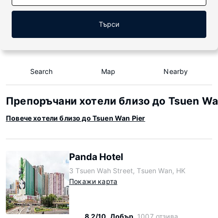
Търси
Search
Map
Nearby
Препоръчани хотели близо до Tsuen Wa
Повече хотели близо до Tsuen Wan Pier
Panda Hotel
3 Tsuen Wah Street, Tsuen Wan, HK
Покажи карта
8.2/10
Добър
1007 отзива