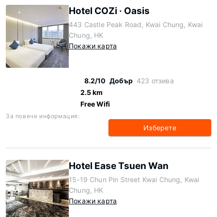
Hotel COZi · Oasis
443 Castle Peak Road, Kwai Chung, Kwai
Chung, HK
Покажи карта
8.2/10
Добър
423 отзива
2.5 km
Free Wifi
За повече информация:
Изберете
Hotel Ease Tsuen Wan
15-19 Chun Pin Street Kwai Chung, Kwai
Chung, HK
Покажи карта