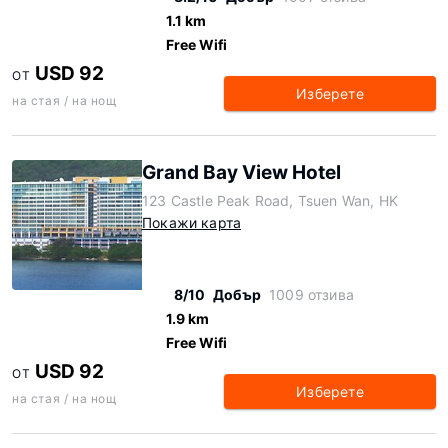
1.1 km
Free Wifi
USD 92
ОТ
Изберете
на стая / на нощ
Grand Bay View Hotel
123 Castle Peak Road, Tsuen Wan, HK
Покажи карта
8/10
Добър
1009 отзива
1.9 km
Free Wifi
USD 92
ОТ
Изберете
на стая / на нощ