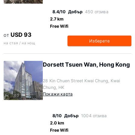
8.4/10
Добър
450 отзива
2.7 km
Free Wifi
USD 93
ОТ
Изберете
на стая / на нощ
Dorsett Tsuen Wan, Hong Kong
28 Kin Chuen Street Kwai Chung, Kwai
Chung, HK
Покажи карта
8/10
Добър
1004 отзива
2.0 km
Free Wifi