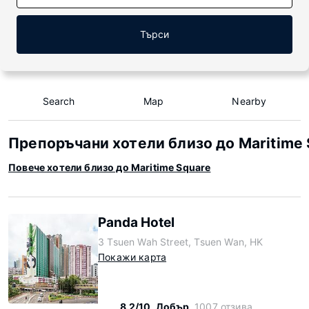
Търси
Search
Map
Nearby
Препоръчани хотели близо до Maritime 
Повече хотели близо до Maritime Square
Panda Hotel
3 Tsuen Wah Street, Tsuen Wan, HK
Покажи карта
8.2/10
Добър
1007 отзива