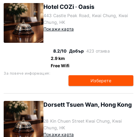
Hotel COZi · Oasis
443 Castle Peak Road, Kwai Chung, Kwai
Chung, HK
Покажи карта
8.2/10
Добър
423 отзива
2.9 km
Free Wifi
За повече информация:
Изберете
Dorsett Tsuen Wan, Hong Kong
28 Kin Chuen Street Kwai Chung, Kwai
Chung, HK
Покажи карта