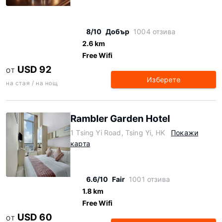
8/10
Добър
1004 отзива
2.6 km
Free Wifi
USD 92
ОТ
Изберете
на стая / на нощ
Rambler Garden Hotel
1 Tsing Yi Road, Tsing Yi, HK
Покажи
карта
6.6/10
Fair
1001 отзива
1.8 km
Free Wifi
USD 60
ОТ