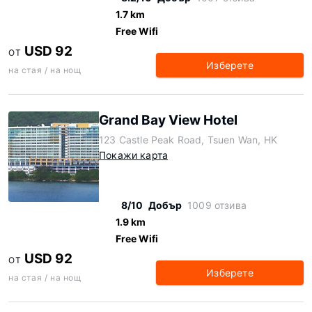
1.7 km
Free Wifi
USD 92
ОТ
Изберете
на стая / на нощ
Grand Bay View Hotel
123 Castle Peak Road, Tsuen Wan, HK
Покажи карта
8/10
Добър
1009 отзива
1.9 km
Free Wifi
USD 92
ОТ
Изберете
на стая / на нощ