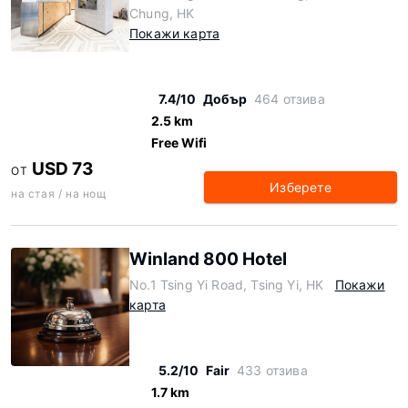
Chung, HK
Покажи карта
7.4/10
Добър
464 отзива
2.5 km
Free Wifi
USD 73
ОТ
Изберете
на стая / на нощ
Winland 800 Hotel
No.1 Tsing Yi Road, Tsing Yi, HK
Покажи
карта
5.2/10
Fair
433 отзива
1.7 km