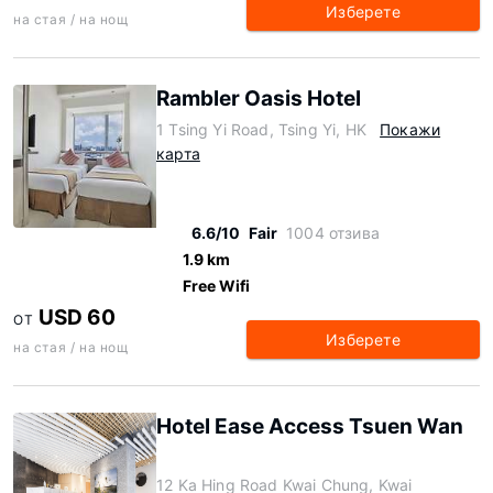
Изберете
на стая / на нощ
Rambler Oasis Hotel
1 Tsing Yi Road, Tsing Yi, HK
Покажи
карта
6.6/10
Fair
1004 отзива
1.9 km
Free Wifi
USD 60
ОТ
Изберете
на стая / на нощ
Hotel Ease Access Tsuen Wan
12 Ka Hing Road Kwai Chung, Kwai