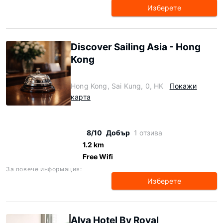
Изберете
Discover Sailing Asia - Hong
Kong
Hong Kong, Sai Kung, 0, HK
Покажи
карта
8/10
Добър
1 отзива
1.2 km
Free Wifi
За повече информация:
Изберете
Alva Hotel By Royal