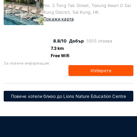
No. 3 Tong Tak Street, Tseung Kwan O Sai
Kung District, Sai Kung, HK
Покажи карта
8.8/10
Добър
1005 отзива
7.3 km
Free Wifi
За повече информация:
Изберете
Повече хотели близо до Lions Nature Education Centre