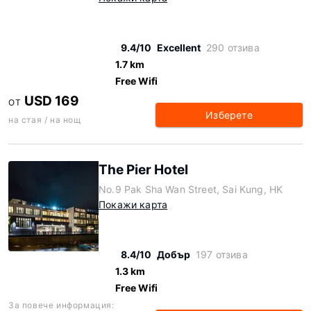
9.4/10
Excellent
290 отзива
1.7 km
Free Wifi
USD 169
ОТ
Изберете
на стая / на нощ
The Pier Hotel
No.9 Pak Sha Wan Street, Sai Kung, HK
Покажи карта
8.4/10
Добър
197 отзива
1.3 km
Free Wifi
За повече информация: