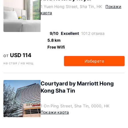
1 Yuen Hong Street, Sha Tin, HK
Покажи
карта
9/10
Excellent
1012 отзива
5.8 km
Free Wifi
USD 114
ОТ
Изберете
на стая / на нощ
Courtyard by Marriott Hong
Kong Sha Tin
1 On Ping Street, Sha Tin, 0000, HK
Покажи карта