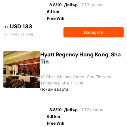
8.8/10
Добър
1013 отзива
6.1 km
Free Wifi
USD 133
ОТ
Изберете
на стая / на нощ
Hyatt Regency Hong Kong, Sha
Tin
18 Chak Cheung Street, Sha Tin New
Territories, Sha Tin, HK
Покажи карта
8.8/10
Добър
1012 отзива
6.9 km
Free Wifi