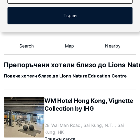
Търси
Search
Map
Nearby
Препоръчани хотели близо до Lions Natu
Повече хотели близо до Lions Nature Education Centre
WM Hotel Hong Kong, Vignette
Collection by IHG
28 Wai Man Road, Sai Kung, N.T.,, Sai
Kung, HK
Покажи карта