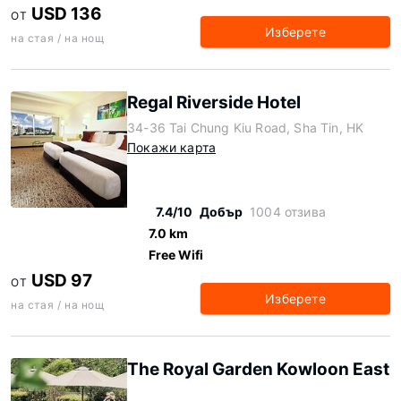
USD 136
ОТ
Изберете
на стая / на нощ
Regal Riverside Hotel
34-36 Tai Chung Kiu Road, Sha Tin, HK
Покажи карта
7.4/10
Добър
1004 отзива
7.0 km
Free Wifi
USD 97
ОТ
Изберете
на стая / на нощ
The Royal Garden Kowloon East