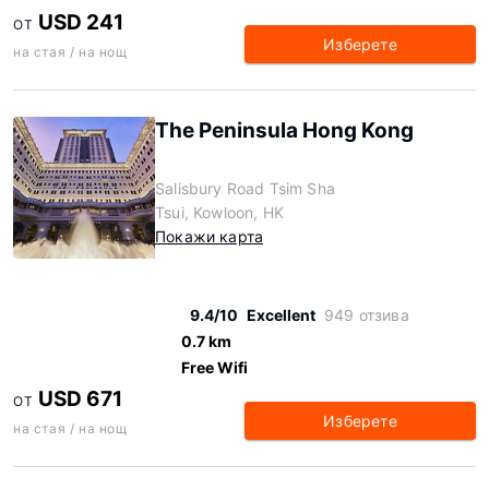
USD 241
ОТ
Изберете
на стая / на нощ
The Peninsula Hong Kong
Salisbury Road Tsim Sha
Tsui, Kowloon, HK
Покажи карта
9.4/10
Excellent
949 отзива
0.7 km
Free Wifi
USD 671
ОТ
Изберете
на стая / на нощ