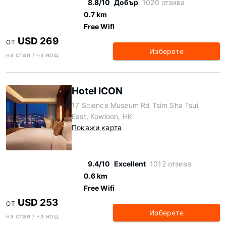
8.8/10
Добър
1020 отзива
0.7 km
Free Wifi
USD 269
ОТ
Изберете
на стая / на нощ
Hotel ICON
17 Science Museum Rd Tsim Sha Tsui
East, Kowloon, HK
Покажи карта
9.4/10
Excellent
1012 отзива
0.6 km
Free Wifi
USD 253
ОТ
Изберете
на стая / на нощ