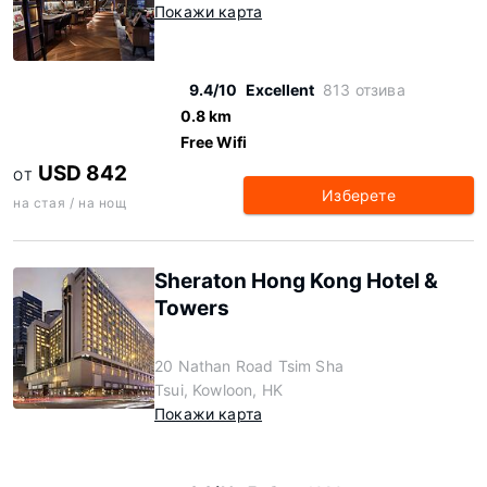
Покажи карта
9.4/10
Excellent
813 отзива
0.8 km
Free Wifi
USD 842
ОТ
Изберете
на стая / на нощ
Sheraton Hong Kong Hotel &
Towers
20 Nathan Road Tsim Sha
Tsui, Kowloon, HK
Покажи карта