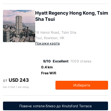
Hyatt Regency Hong Kong, Tsim
Sha Tsui
18 Hanoi Road, Tsim Sha
Tsui, Kowloon, HK
Покажи карта
9/10
Excellent
1009 отзива
0.4 km
Free Wifi
USD 243
ОТ
Изберете
на стая / на нощ
Повече хотели близо до Knutsford Terrace