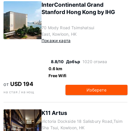
InterContinental Grand
Stanford Hong Kong by IHG
70 Mody Road Tsimshatsui
East, Kowloon, HK
Покажи карта
8.8/10
Добър
1020 отзива
0.6 km
Free Wifi
USD 194
ОТ
Изберете
на стая / на нощ
K11 Artus
Victoria Dockside 18 Salisbury Road,Tsim
Sha Tsui, Kowloon, HK