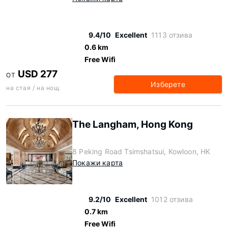
9.4/10
Excellent
1113 отзива
0.6 km
Free Wifi
USD 277
ОТ
Изберете
на стая / на нощ
The Langham, Hong Kong
8 Peking Road Tsimshatsui, Kowloon, HK
Покажи карта
9.2/10
Excellent
1012 отзива
0.7 km
Free Wifi