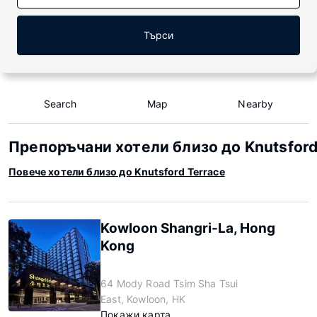
Търси
Search
Map
Nearby
Препоръчани хотели близо до Knutsford
Повече хотели близо до Knutsford Terrace
Kowloon Shangri-La, Hong
Kong
64 Mody Road Tsim Sha Tsui
East, Kowloon, HK
Покажи карта