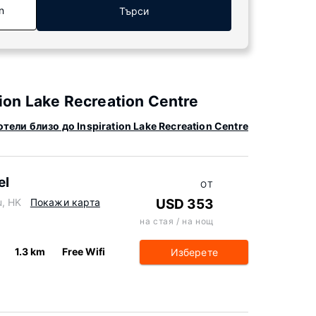
n
Търси
ion Lake Recreation Centre
тели близо до Inspiration Lake Recreation Centre
el
ОТ
u, HK
Покажи карта
USD 353
на стая / на нощ
1.3 km
Free Wifi
Изберете