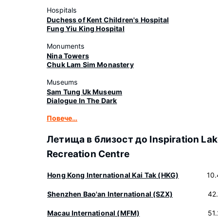
Hospitals
Duchess of Kent Children's Hospital
Fung Yiu King Hospital
Monuments
Nina Towers
Chuk Lam Sim Monastery
Museums
Sam Tung Uk Museum
Dialogue In The Dark
Повече…
Летища в близост до Inspiration La
Recreation Centre
Hong Kong International Kai Tak (HKG)
10
Shenzhen Bao'an International (SZX)
42
Macau International (MFM)
51