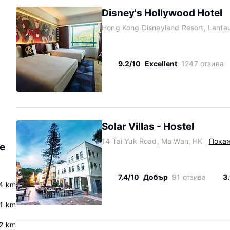
Disney's Hollywood Hotel
Hong Kong Disneyland Resort, Lanta
9.2/10
Excellent
1247 отзива
Solar Villas - Hostel
14 Tai Yuk Road, Ma Wan, HK
Пока
ke
7.4/10
Добър
91 отзива
3
.4 km
.1 km
.2 km