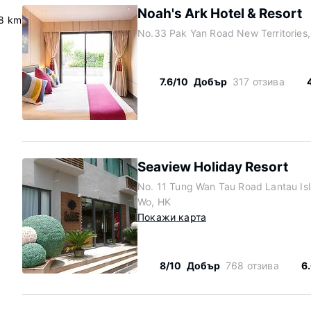
Noah's Ark Hotel & Resort
8 km
No.33 Pak Yan Road New Territories
7.6/10
Добър
317 отзива
Seaview Holiday Resort
No. 11 Tung Wan Tau Road Lantau Isla
Wo, HK
Покажи карта
8/10
Добър
768 отзива
6