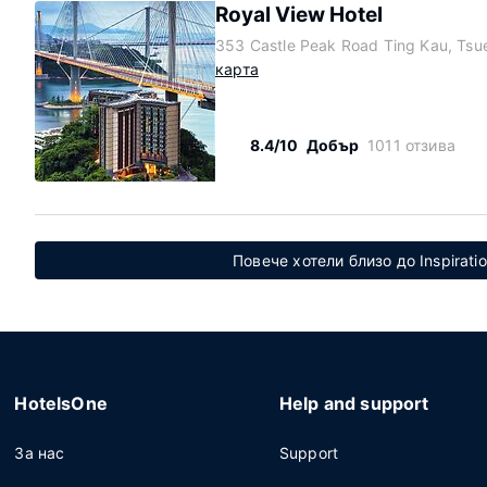
Royal View Hotel
353 Castle Peak Road Ting Kau, Tsu
карта
8.4/10
Добър
1011 отзива
Повече хотели близо до Inspiratio
HotelsOne
Help and support
За нас
Support