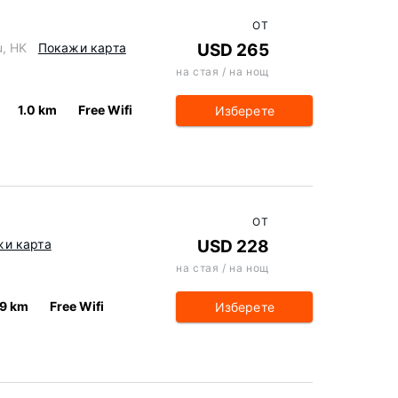
ОТ
u, HK
Покажи карта
USD 265
на стая / на нощ
1.0 km
Free Wifi
Изберете
ОТ
жи карта
USD 228
на стая / на нощ
.9 km
Free Wifi
Изберете