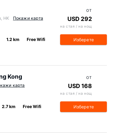
ОТ
u, HK
Покажи карта
USD 292
на стая / на нощ
1.2 km
Free Wifi
Изберете
ong Kong
ОТ
кажи карта
USD 168
на стая / на нощ
2.7 km
Free Wifi
Изберете