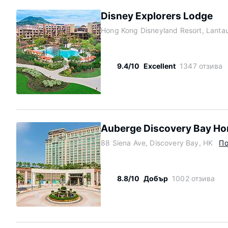
Disney Explorers Lodge
Hong Kong Disneyland Resort, Lanta
9.4/10
Excellent
1347 отзива
n
Auberge Discovery Bay H
88 Siena Ave, Discovery Bay, HK
По
8.8/10
Добър
1002 отзива