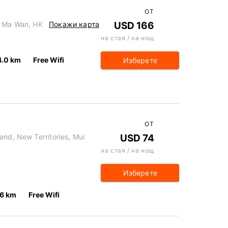
ОТ
, Ma Wan, HK
Покажи карта
USD 166
на стая / на нощ
4.0 km
Free Wifi
Изберете
ОТ
nd, New Territories, Mui
USD 74
на стая / на нощ
Изберете
.6 km
Free Wifi