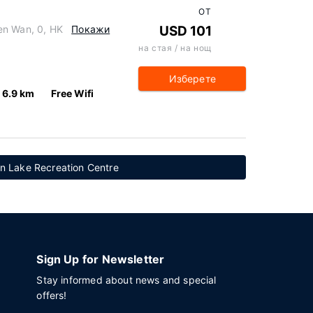
ОТ
en Wan, 0, HK
Покажи
USD 101
на стая / на нощ
Изберете
6.9 km
Free Wifi
n Lake Recreation Centre
Sign Up for Newsletter
Stay informed about news and special
offers!