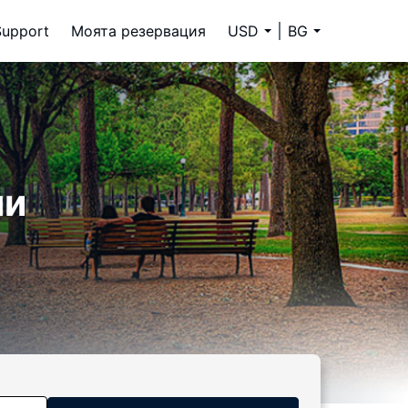
Support
Моята резервация
USD
BG
ли