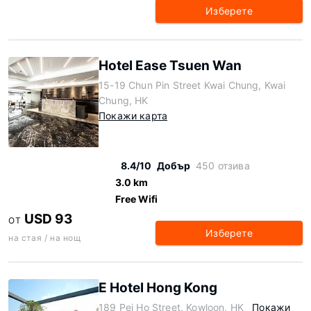
Изберете
Hotel Ease Tsuen Wan
15-19 Chun Pin Street Kwai Chung, Kwai
Chung, HK
Покажи карта
8.4/10
Добър
450 отзива
3.0 km
Free Wifi
USD 93
ОТ
Изберете
на стая / на нощ
E Hotel Hong Kong
189 Pei Ho Street, Kowloon, HK
Покажи