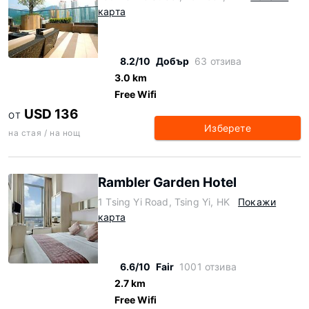
карта
8.2/10
Добър
63 отзива
3.0 km
Free Wifi
USD 136
ОТ
Изберете
на стая / на нощ
Rambler Garden Hotel
1 Tsing Yi Road, Tsing Yi, HK
Покажи
карта
6.6/10
Fair
1001 отзива
2.7 km
Free Wifi