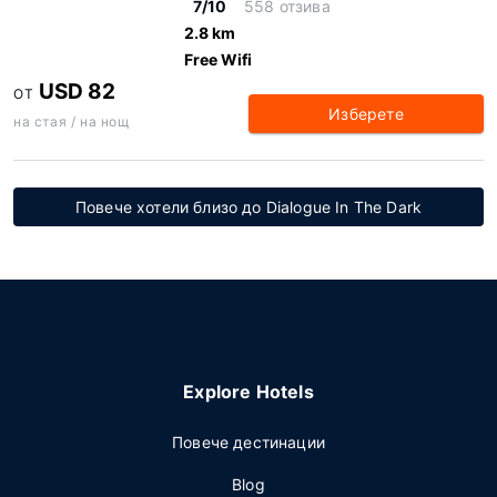
7/10
558 отзива
2.8 km
Free Wifi
USD 82
ОТ
Изберете
на стая / на нощ
Повече хотели близо до Dialogue In The Dark
Explore Hotels
Повече дестинации
Blog