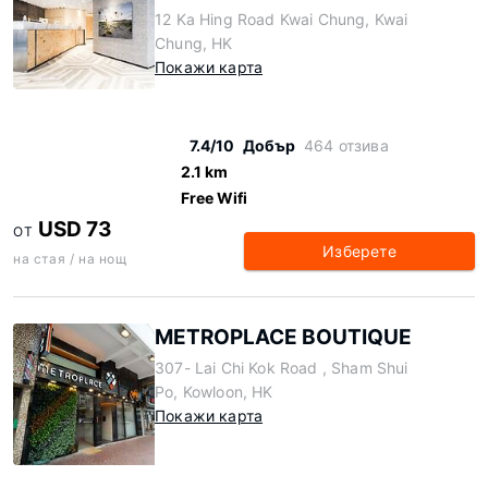
12 Ka Hing Road Kwai Chung, Kwai
Chung, HK
Покажи карта
7.4/10
Добър
464 отзива
2.1 km
Free Wifi
USD 73
ОТ
Изберете
на стая / на нощ
METROPLACE BOUTIQUE
307- Lai Chi Kok Road , Sham Shui
Po, Kowloon, HK
Покажи карта