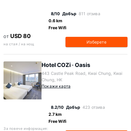
8/10
Добър
811 отзива
0.6 km
Free Wifi
USD 80
ОТ
Изберете
на стая / на нощ
Hotel COZi · Oasis
443 Castle Peak Road, Kwai Chung, Kwai
Chung, HK
Покажи карта
8.2/10
Добър
423 отзива
2.7 km
Free Wifi
За повече информация: