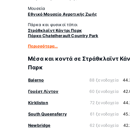
Μουσεία
Εθνικό Μουσείο Αγροτικής Ζωής
Πάρκα και φυσικοί τόποι
Στράθκλαϊντ Κάντρι Παρκ
Πάρκο Chatelherault Country Park
Περισσότερα…
Μέσα και κοντά σε Στράθκλαϊντ Κάν
Παρκ
Balerno
88 ξενοδοχεία
44.
Γουέστ Λίντον
60 ξενοδοχεία
42.
Kirkliston
72 ξενοδοχεία
44.
South Queensferry
61 ξενοδοχεία
45.
Newbridge
62 ξενοδοχεία
42