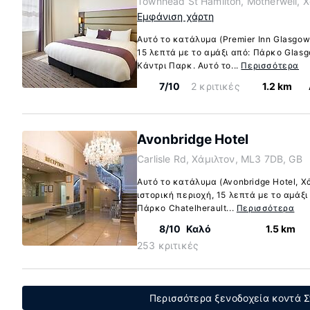
Townhead St Hamilton, Motherwell, 
Εμφάνιση χάρτη
Αυτό το κατάλυμα (Premier Inn Glasgow
15 λεπτά με το αμάξι από: Πάρκο Glas
Κάντρι Παρκ. Αυτό το...
Περισσότερα
7/10
2 κριτικές
1.2 km
Avonbridge Hotel
Carlisle Rd, Χάμιλτον, ML3 7DB, GB
Αυτό το κατάλυμα (Avonbridge Hotel, Χ
ιστορική περιοχή, 15 λεπτά με το αμάξ
Πάρκο Chatelherault...
Περισσότερα
8/10
Καλό
1.5 km
253 κριτικές
Περισσότερα ξενοδοχεία κοντά Σ