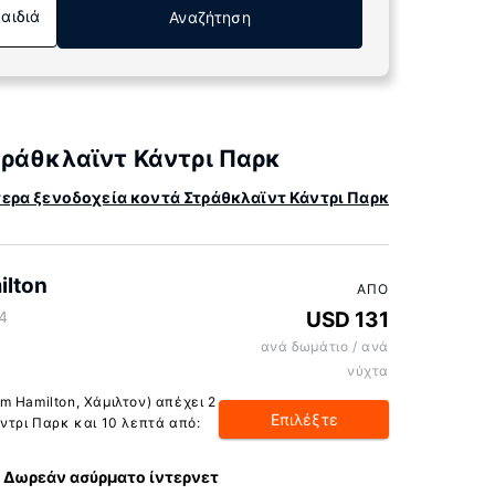
Παιδιά
Αναζήτηση
τράθκλαϊντ Κάντρι Παρκ
ερα ξενοδοχεία κοντά Στράθκλαϊντ Κάντρι Παρκ
ilton
ΑΠΌ
4
USD 131
B
ανά δωμάτιο / ανά
νύχτα
 Hamilton, Χάμιλτον) απέχει 2
Επιλέξτε
ντρι Παρκ και 10 λεπτά από:
Δωρεάν ασύρματο ίντερνετ