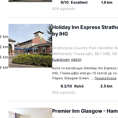
9/10
Excellent
1.6 km
829 κριτικές
Holiday Inn Express Strath
by IHG
6 km
.2 km
Strathclyde Country Park Hamilton R
Motherwell, Γλασκώβη, ML1 3RB, GB
8 km
Εμφάνιση χάρτη
9 km
Αυτό το κατάλυμα (Holiday Inn Express
IHG, Γλασκώβη) απέχει 15 λεπτά με το 
Πάρκο Glasgow Green. ...
Περισσότερα
8.2/10
Καλό
2.5 km
902 κριτικές
Premier Inn Glasgow - Ham