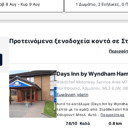
αβ 8 Αυγ - Κυρ 9 Αυγ
1 Δωμάτιο, 2 Ενήλικες, 0 
Προτεινόμενα ξενοδοχεία κοντά σε Σ
Περισσότ
Days Inn by Wyndham Ham
Roadchef Motorway Service Area M7
Northbound, Χάμιλτον, ML3 6JW, G
Εμφάνιση χάρτη
Αυτό το κατάλυμα (Days Inn by Wyndham
λεπτά με το αμάξι από: Στράθκλαϊντ Κά
Χόλιγουντ Μπολ. Αυτό...
Περισσότερα
7.6/10
Καλό
0.8 km