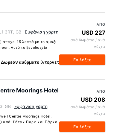
ΑΠΌ
ML1 3RT, GB
Εμφάνιση χάρτη
USD 227
ανά δωμάτιο / ανά
l) απέχει 15 λεπτά με το αμάξι
νύχτα
reen. Αυτό το ξενοδοχείο
Επιλέξτε
Δωρεάν ασύρματο ίντερνετ
entre Moorings Hotel
ΑΠΌ
USD 208
DG, GB
Εμφάνιση χάρτη
ανά δωμάτιο / ανά
νύχτα
well Centre Moorings Hotel,
ξι από: Σέλτικ Παρκ και Πάρκο
Επιλέξτε