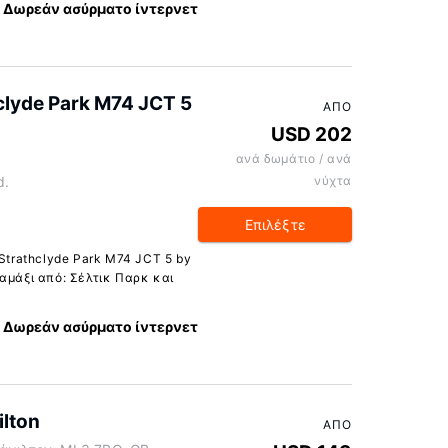
Δωρεάν ασύρματο ίντερνετ
clyde Park M74 JCT 5
ΑΠΌ
USD 202
ανά δωμάτιο / ανά
d.
νύχτα
Επιλέξτε
 Strathclyde Park M74 JCT 5 by
αμάξι από: Σέλτικ Παρκ και
Δωρεάν ασύρματο ίντερνετ
ilton
ΑΠΌ