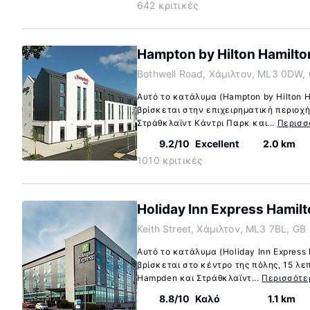
642 κριτικές
Hampton by Hilton Hamilto
Bothwell Road, Χάμιλτον, ML3 0DW,
Αυτό το κατάλυμα (Hampton by Hilton H
βρίσκεται στην επιχειρηματική περιοχή
Στράθκλαϊντ Κάντρι Παρκ και...
Περισσ
9.2/10
Excellent
2.0 km
1010 κριτικές
Holiday Inn Express Hamilt
Keith Street, Χάμιλτον, ML3 7BL, GB
Αυτό το κατάλυμα (Holiday Inn Express 
βρίσκεται στο κέντρο της πόλης, 15 λε
Hampden και Στράθκλαϊντ...
Περισσότε
8.8/10
Καλό
1.1 km