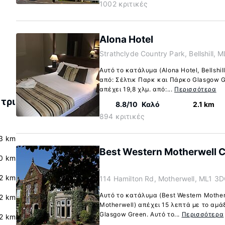
1002 κριτικές
Alona Hotel
Strathclyde Country Park, Bellshill, 
Αυτό το κατάλυμα (Alona Hotel, Bellshil
από: Σέλτικ Παρκ και Πάρκο Glasgow G
απέχει 19,8 χλμ. από:...
Περισσότερα
τρι
8.8/10
Καλό
2.1 km
894 κριτικές
3 km
Best Western Motherwell C
0 km
2 km
114 Hamilton Rd, Motherwell, ML1 3
Αυτό το κατάλυμα (Best Western Mother
2 km
Motherwell) απέχει 15 λεπτά με το αμά
Glasgow Green. Αυτό το...
Περισσότερα
.2 km