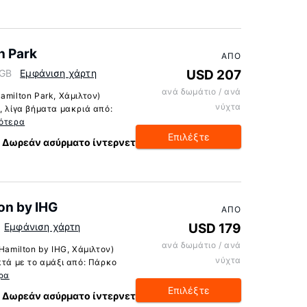
n Park
ΑΠΌ
 GB
Εμφάνιση χάρτη
USD 207
ανά δωμάτιο / ανά
amilton Park, Χάμιλτον)
νύχτα
, λίγα βήματα μακριά από:
ότερα
Επιλέξτε
Δωρεάν ασύρματο ίντερνετ
on by IHG
ΑΠΌ
Εμφάνιση χάρτη
USD 179
ανά δωμάτιο / ανά
Hamilton by IHG, Χάμιλτον)
νύχτα
πτά με το αμάξι από: Πάρκο
ρα
Επιλέξτε
Δωρεάν ασύρματο ίντερνετ