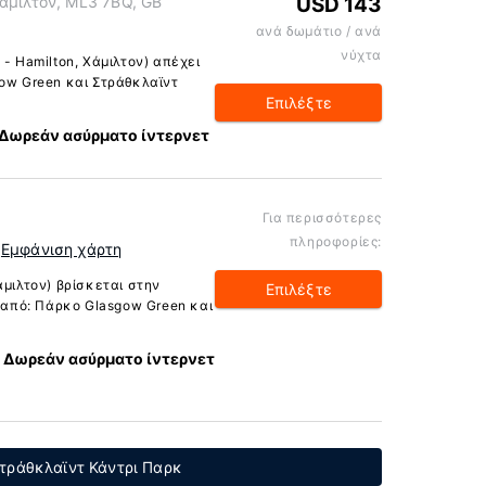
Χάμιλτον, ML3 7BQ, GB
USD 143
ανά δωμάτιο / ανά
νύχτα
 - Hamilton, Χάμιλτον) απέχει
gow Green και Στράθκλαϊντ
Επιλέξτε
Δωρεάν ασύρματο ίντερνετ
Για περισσότερες
πληροφορίες:
Εμφάνιση χάρτη
άμιλτον) βρίσκεται στην
Επιλέξτε
ι από: Πάρκο Glasgow Green και
Δωρεάν ασύρματο ίντερνετ
τράθκλαϊντ Κάντρι Παρκ