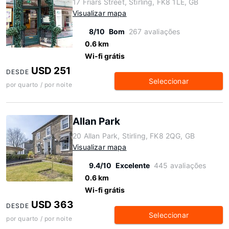
17 Friars Street, Stirling, FK8 1LE, GB
Visualizar mapa
8/10
Bom
267 avaliações
0.6 km
Wi-fi grátis
USD 251
DESDE
Seleccionar
por quarto / por noite
Allan Park
20 Allan Park, Stirling, FK8 2QG, GB
Visualizar mapa
9.4/10
Excelente
445 avaliações
0.6 km
Wi-fi grátis
USD 363
DESDE
Seleccionar
por quarto / por noite