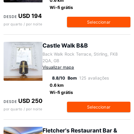
0.6 km
Wi-fi grátis
USD 194
DESDE
Seleccionar
por quarto / por noite
Castle Walk B&B
Back Walk Rock Terrace, Stirling, FK8
2QA, GB
Visualizar mapa
8.8/10
Bom
125 avaliações
0.6 km
Wi-fi grátis
USD 250
DESDE
Seleccionar
por quarto / por noite
Fletcher's Restaurant Bar &