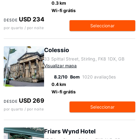
0.3 km
Wi-fi grátis
USD 234
DESDE
Seleccionar
por quarto / por noite
Colessio
33 Spittal Street, Stirling, FK8 1DX, GB
Visualizar mapa
8.2/10
Bom
1020 avaliações
0.4 km
Wi-fi grátis
USD 269
DESDE
Seleccionar
por quarto / por noite
Friars Wynd Hotel