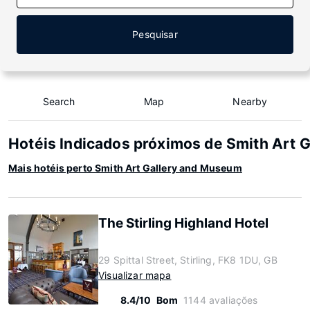
Pesquisar
Search
Map
Nearby
Hotéis Indicados próximos de Smith Art 
Mais hotéis perto Smith Art Gallery and Museum
The Stirling Highland Hotel
29 Spittal Street, Stirling, FK8 1DU, GB
Visualizar mapa
8.4/10
Bom
1144 avaliações