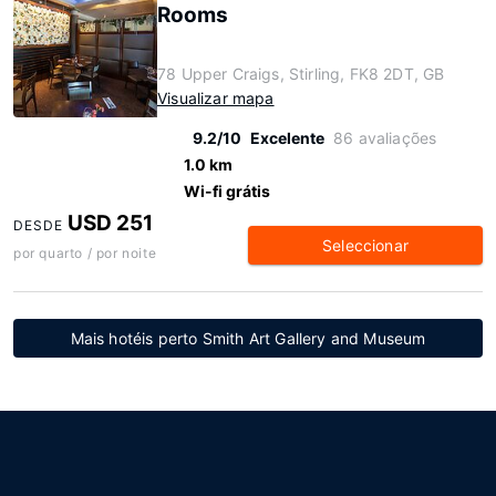
Rooms
78 Upper Craigs, Stirling, FK8 2DT, GB
Visualizar mapa
9.2/10
Excelente
86 avaliações
1.0 km
Wi-fi grátis
USD 251
DESDE
Seleccionar
por quarto / por noite
Mais hotéis perto Smith Art Gallery and Museum