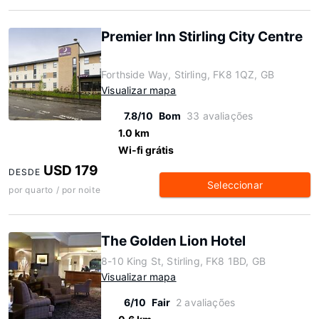
Premier Inn Stirling City Centre
Forthside Way, Stirling, FK8 1QZ, GB
Visualizar mapa
7.8/10
Bom
33 avaliações
1.0 km
Wi-fi grátis
USD 179
DESDE
Seleccionar
por quarto / por noite
The Golden Lion Hotel
8-10 King St, Stirling, FK8 1BD, GB
Visualizar mapa
6/10
Fair
2 avaliações