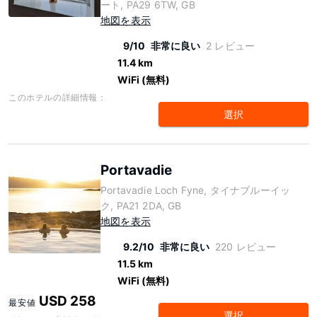
ート, PA29 6TW, GB
地図を表示
9/10
非常に良い
2 レビュー
11.4 km
WiFi (無料)
このホテルの詳細情報：
選択
Portavadie
Portavadie Loch Fyne, タイナブルーイッ
ク, PA21 2DA, GB
地図を表示
9.2/10
非常に良い
220 レビュー
11.5 km
WiFi (無料)
USD 258
最安値
選択