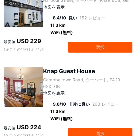
Harbour Street, ターバート, PA29 6UB, GB
地図を表示
8.4/10
良い
152 レビュー
11.3 km
WiFi (無料)
USD 229
最安値
選択
1泊ごとの1室料金 / 1泊
Knap Guest House
Campbeltown Road, ターバート, PA29
6SX, GB
地図を表示
9.6/10
非常に良い
263 レビュー
11.3 km
WiFi (無料)
USD 224
最安値
選択
1泊ごとの1室料金 / 1泊