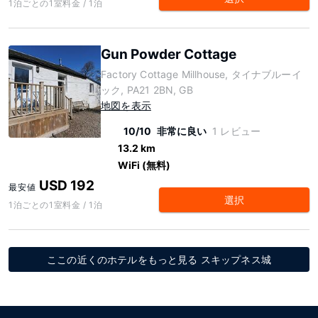
1泊ごとの1室料金 / 1泊
Gun Powder Cottage
Factory Cottage Millhouse, タイナブルーイ
ック, PA21 2BN, GB
地図を表示
10/10
非常に良い
1 レビュー
13.2 km
WiFi (無料)
USD 192
最安値
選択
1泊ごとの1室料金 / 1泊
ここの近くのホテルをもっと見る スキップネス城