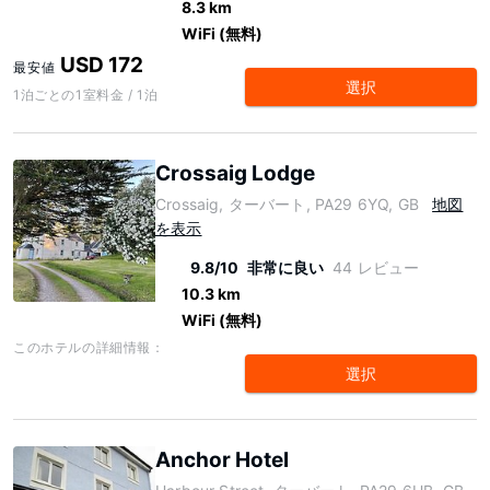
8.3 km
WiFi (無料)
USD 172
最安値
選択
1泊ごとの1室料金 / 1泊
Crossaig Lodge
Crossaig, ターバート, PA29 6YQ, GB
地図
を表示
9.8/10
非常に良い
44 レビュー
10.3 km
WiFi (無料)
このホテルの詳細情報：
選択
Anchor Hotel