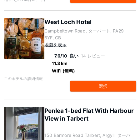
West Loch Hotel
Campbeltown Road, ターバート, PA29
6YF, GB
地図を表示
7.6/10
良い
14 レビュー
11.3 km
WiFi (無料)
このホテルの詳細情報：
選択
Penlea 1-bed Flat With Harbour
View in Tarbert
150 Barmore Road Tarbert, Argyll, ターバ