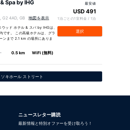
& Spa by IHG
最安値
USD 491
 G2 4AD, GB
地図を表示
1泊ごとの1室料金 / 1泊
ド ホテル & スパ by IHGは、
選択
圏内です。 この高級ホテルは、グラ
ーンまで 2.1 km の場所にありま
ー
0.5 km
WiFi (無料)
 ソキホール ストリート
ニュースレター購読
最新情報と特別オファーを受け取ろう！