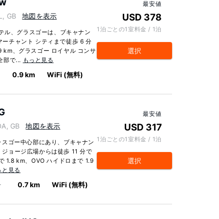
ow
最安値
L, GB
地図を表示
USD 378
1泊ごとの1室料金 / 1泊
ホテル、グラスゴーは、ブキャナン
マーチャント シティまで徒歩 6 分
選択
9 km、グラスゴー ロイヤル コンサ
部で...
もっと見る
0.9 km
WiFi (無料)
HG
最安値
DA, GB
地図を表示
USD 317
1泊ごとの1室料金 / 1泊
はグラスゴー中心部にあり、ブキャナン
、ジョージ広場からは徒歩 11 分で
選択
.8 km、OVO ハイドロまで 1.9
っと見る
ー
0.7 km
WiFi (無料)