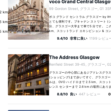
voco Grand Central Glasgo
99 Gordon Street, グラスゴー, G1 3SF
2 km
ボコ グランド セントラル グラスゴー by
.6 km
とても便利です。ブキャナン ストリート (シ
分、グラスゴー大学まで車で5 分です。 この
km、スコットランド エキシビション & コン
5 km
9.4/10
非常に良い
1199 レビュ
The Address Glasgow
Renfield Street 39-45, グラスゴー, G2
グラスゴーの中心部にあるジアドレスグラス
(ショッピング)まで歩いてすぐ、グラスゴー
ルは、OVO ハイドロまで 2.5 km、スコッ
レンス センターまで 2.6 km の場所にありま
8.8/10
良い
447 レビュー
0