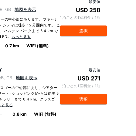
最安値
R, GB
地図を表示
USD 258
1泊ごとの1室料金 / 1泊
ゴーの中心部にあります。ブキャナ
 シティは徒歩 15 分圏内です。 こ
選択
、ハムデン パークまで 5.4 km で
D...
もっと見る
0.7 km
WiFi (無料)
y
最安値
B, GB
地図を表示
USD 271
1泊ごとの1室料金 / 1泊
ラスゴーの中心部にあり、シアター
ート (ショッピング)からは徒歩 5
選択
ラリーまで 0.4 km、グラスゴー
っと見る
ー
0.8 km
WiFi (無料)