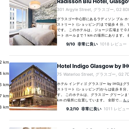
Radisson Blu Hotel, Glasg
301 Argyle Street, グラスゴー, G2 8D
グラスゴー中心部にあるラディソン ブル 
ストリート (ショッピング)まで徒歩 4 分、
です。 このホテルは、ジョージ広場まで 0.
ート ホールまで 1 km の場所にあります。 全
9/10
非常に良い
1018 レビュー
.2 km
Hotel Indigo Glasgow by I
4 km
75 Waterloo Street, グラスゴー, G2 7
ホテル インディゴ グラスゴー by IHG
6 km
ストリート (ショッピング)からは徒歩 8 分
す。 このホテルは、グラスゴー グリーンまで 1
7 km
km の場所に位置しています。 全部で...
も
.8 km
9.2/10
非常に良い
1011 レビュ