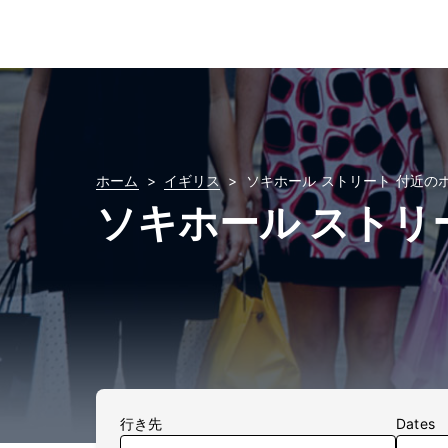
ホーム
イギリス
ソキホール ストリート 付近の
ソキホール ストリ
行き先
Dates