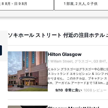
 8 8月 - 日 9 8月
1 部屋, 2 大人, 0 子供
ソキホール ストリート 付近の注目ホテル
Hilton Glasgow
1 William Street, グラスゴー, G3 8HT,
ヒルトン グラスゴーはグラスゴー中心部に位
スコットランド エキシビション & コンファ
かりません。 このホテルは、ブキャナン ストリ
km、アーガイル アーケードまで 1.8 km...
9/10
非常に良い
1008 レビュー