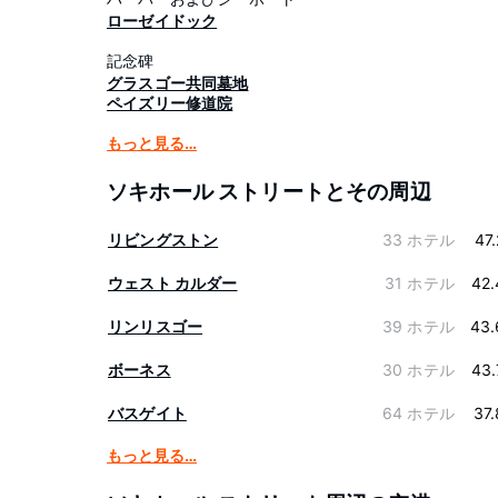
ローゼイドック
記念碑
グラスゴー共同墓地
ペイズリー修道院
もっと見る…
ソキホール ストリートとその周辺
リビングストン
33 ホテル
47
ウェスト カルダー
31 ホテル
42.
リンリスゴー
39 ホテル
43.
ボーネス
30 ホテル
43.
バスゲイト
64 ホテル
37
もっと見る…