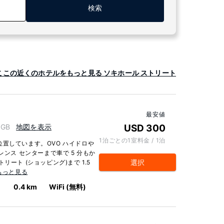
検索
ここの近くのホテルをもっと見る ソキホール ストリート
最安値
 GB
地図を表示
USD 300
1泊ごとの1室料金 / 1泊
置しています。OVO ハイドロや
レンス センターまで車で 5 分もか
選択
ート (ショッピング)まで 1.5
もっと見る
0.4 km
WiFi (無料)