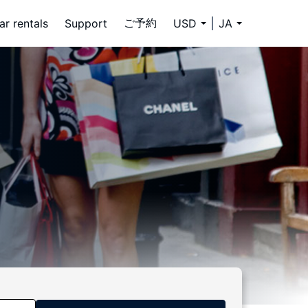
ご予約
ar rentals
Support
USD
JA