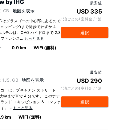
w by IHG
最安値
, GB
地図を表示
USD 335
1泊ごとの1室料金 / 1泊
 IHGはグラスゴーの中心部にあるので
ョッピング)まで徒歩でわずか 4
選択
ホテルは、OVO ハイドロまで 2.8
ファレンス...
もっと見る
ー
0.9 km
WiFi (無料)
最安値
 1JS, GB
地図を表示
USD 290
1泊ごとの1室料金 / 1泊
ゴーは、ブキャナン ストリート
大学まで車で 4 分です。 このホテ
選択
トランド エキシビション & コンファ
す。...
もっと見る
.9 km
WiFi (無料)