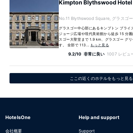
Kimpton Blythswood Hotel 
No.11 Blythswood Square, グラスゴー,
グラスゴー中心部にあるキンプトン ブライスウッ
ジョージ広場や現代美術館から徒歩 15 分
スゴー大聖堂まで 1.9 km、グラスゴー グリ
す。 全部で 113...
もっと見る
9.2/10
非常に良い
1007 レビュ
ここの近くのホテルをもっと見る
HotelsOne
Help and support
会社概要
Support