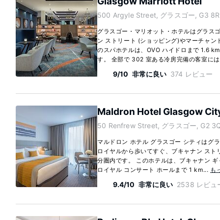
Glasgow Marriott Hotel
500 Argyle Street, グラスゴー, G3 8R
グラスゴー・マリオット・ホテルはグラス
ン ストリート (ショッピング)やマーチャント
のスパホテルは、OVO ハイドロまで 1.6 km
す。 全部で 302 室ある冷房完備の客室にはLE
9/10
非常に良い
374 レビュー
Maldron Hotel Glasgow Cit
50 Renfrew Street, グラスゴー, G2 3Q
マルドロン ホテル グラスゴー シティはグ
ロイヤルから歩いてすぐ、ブキャナン ストリ
分圏内です。 このホテルは、ブキャナン ギャ
ロイヤル コンサート ホールまで 1 km...
も
9.4/10
非常に良い
2538 レビュ