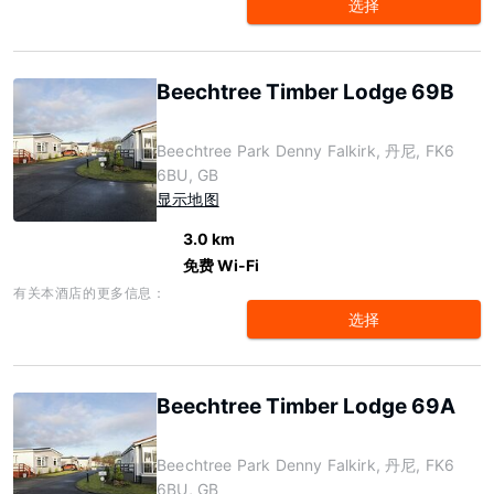
选择
Beechtree Timber Lodge 69B
Beechtree Park Denny Falkirk, 丹尼, FK6
6BU, GB
显示地图
3.0 km
免费 Wi-Fi
有关本酒店的更多信息：
选择
Beechtree Timber Lodge 69A
Beechtree Park Denny Falkirk, 丹尼, FK6
6BU, GB