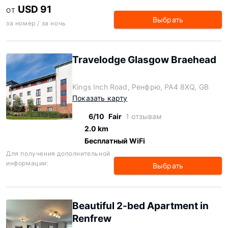
USD 91
ОТ
Выбрать
за номер / за ночь
Travelodge Glasgow Braehead
Kings Inch Road, Ренфрю, PA4 8XQ, GB
Показать карту
6/10
Fair
1 отзывам
2.0 km
Бесплатный WiFi
Для получения дополнительной
информации:
Выбрать
Beautiful 2-bed Apartment in
Renfrew