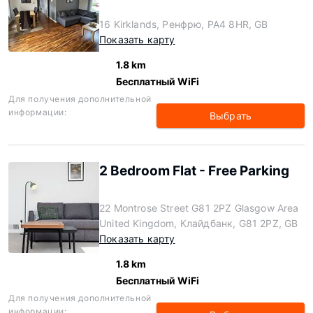
16 Kirklands, Ренфрю, PA4 8HR, GB
Показать карту
1.8 km
Бесплатный WiFi
Для получения дополнительной
информации:
Выбрать
2 Bedroom Flat - Free Parking
22 Montrose Street G81 2PZ Glasgow Area
United Kingdom, Клайдбанк, G81 2PZ, GB
Показать карту
1.8 km
Бесплатный WiFi
Для получения дополнительной
информации: