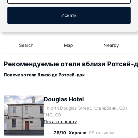
Искать
Search
Map
Nearby
Рекомендуемые отели вблизи Ротсей-
Повече хотели близо до Ротсей-док
Douglas Hotel
1 North Douglas Street, Клайдбанк, G81
1NQ, GB
Показать карту
7.8/10
Хорошо
99 отзывам