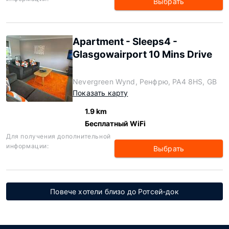
Выбрать
Apartment - Sleeps4 -
Glasgowairport 10 Mins Drive
Nevergreen Wynd, Ренфрю, PA4 8HS, GB
Показать карту
1.9 km
Бесплатный WiFi
Для получения дополнительной
информации:
Выбрать
Повече хотели близо до Ротсей-док